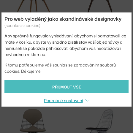
Pro web vyladěný jako skandinávské designovky
VITRA
VITRA
EAMES DAW, POLSTROVANÝ SEDÁK
ŽIDLE EAMES DAW UPHOLSTERED, WARMGREY/IVORY
(souhlas s cookies)
3 - 5 týdnů
,
18 200 Kč
8 - 10 týdnů
,
24 050 Kč
Aby správně fungovalo vyhledávání, abychom si pamatovali, co
máte v košíku, abyste vy snadno zjistili stav vaší objednávky a
nemuseli se pokaždé přihlašovat, abychom vás neobtěžovali
nevhodnou reklamou.
K tomu potřebujeme váš souhlas se zpracováním souborů
cookies. Děkujeme.
PŘIJMOUT VŠE
VITRA
VITRA
EAMES DAW, CELOPOLSTROVANÁ
ŽIDLE EAMES DKR-2, CHROME
8 - 10 týdnů
,
24 050 Kč
6 - 8 týdnů
,
17 420 Kč
Podrobné nastavení