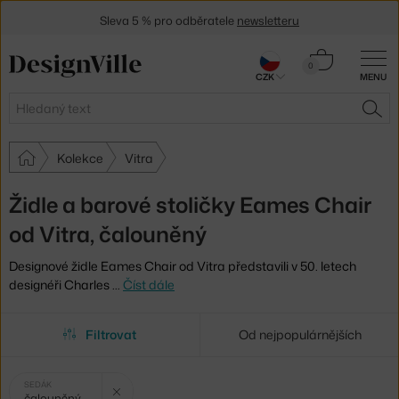
Sleva 5 % pro odběratele
newsletteru
30 dní na vrácení zboží
Košík
0
CZK
MENU
0 Kč
Hledat
HLE
Kolekce
Vitra
Židle a barové stoličky Eames Chair
od Vitra, čalouněný
Designové židle Eames Chair od Vitra představili v 50. letech
designéři Charles
…
Číst dále
Filtrovat
Od nejpopulárnějších
Vybrané
Zrušit filtr
SEDÁK
čalouněný