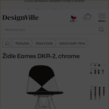
Sleva 5 % pro odběratele
newsletteru
30 dní na vrácení zboží
Košík
0
CZK
MENU
0 Kč
Hledat
HLE
Nábytek
Jídelní židle
Jídelní židle Vitra
Židle Eames DKR-2, chrome