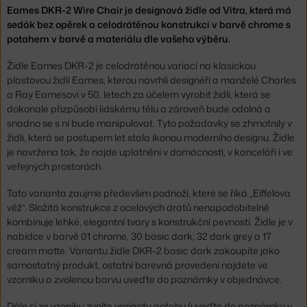
Eames DKR-2 Wire Chair je designová židle od Vitra, která má
sedák bez opěrek a celodrátěnou konstrukci v barvě chrome s
potahem v barvě a materiálu dle vašeho výběru.
Židle Eames DKR-2 je celodrátěnou variací na klasickou
plastovou židli Eames, kterou navrhli designéři a manželé Charles
a Ray Eamesovi v 50. letech za účelem vyrobit židli, která se
dokonale přizpůsobí lidskému tělu a zároveň bude odolná a
snadno se s ní bude manipulovat. Tyto požadavky se zhmotnily v
židli, která se postupem let stala ikonou moderního designu. Židle
je navržena tak, že najde uplatnění v domácnosti, v kanceláři i ve
veřejných prostorách.
Tato varianta zaujme především podnoží, které se říká „Eiffelova
věž“. Složitá konstrukce z ocelových drátů nenapodobitelně
kombinuje lehké, elegantní tvary s konstrukční pevností. Židle je v
nabídce v barvě 01 chrome, 30 basic dark, 32 dark grey a 17
cream matte. Variantu židle DKR-2 basic dark zakoupíte jako
samostatný produkt, ostatní barevná provedení najdete ve
vzorníku a zvolenou barvu uveďte do poznámky v objednávce.
Dále si ze vzoníku zvolte variantu potahu (uveďte do poznámky v