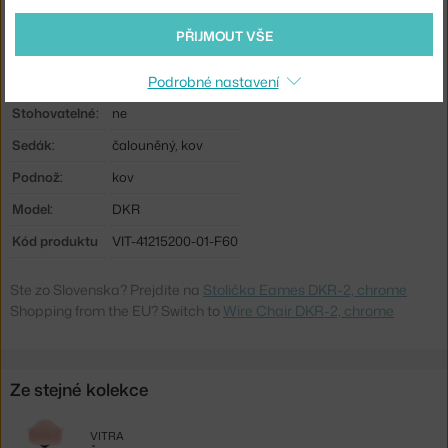
Područky:
bez područek
PŘIJMOUT VŠE
Barva:
černá, stříbrná
Materiál:
ocel, textilní potah
Podrobné nastavení
Stohovatelné:
ne
Sedák:
čalouněný, kov
Podnož:
kov
Model:
DKR
Kód produktu
VIT-41215200-01-F60
Ste zo Slovenska? Prejdite na
Stolička Eames DKR-2, chrome
Shopping from the EU? Switch to
Wire Chair DKR-2, chrome
Ze stejné kolekce
VITRA