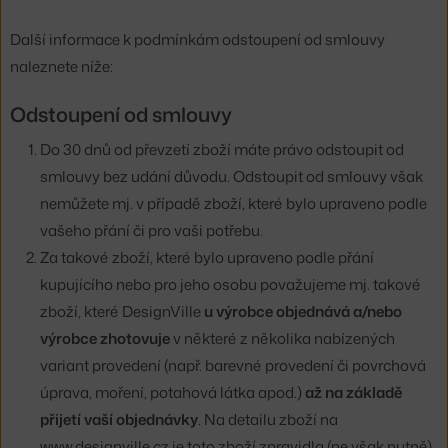
Další informace k podmínkám odstoupení od smlouvy
naleznete níže:
Odstoupení od smlouvy
Do 30 dnů od převzetí zboží máte právo odstoupit od
smlouvy bez udání důvodu. Odstoupit od smlouvy však
nemůžete mj. v případě zboží, které bylo upraveno podle
vašeho přání či pro vaši potřebu.
Za takové zboží, které bylo upraveno podle přání
kupujícího nebo pro jeho osobu považujeme mj. takové
zboží, které DesignVille
u výrobce objednává a/nebo
výrobce zhotovuje
v některé z několika nabízených
variant provedení (např. barevné provedení či povrchová
úprava, moření, potahová látka apod.)
až na základě
přijetí vaší objednávky
. Na detailu zboží na
www.designville.cz je toto zboží zpravidla (ne však nutně)