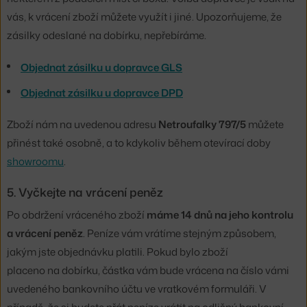
vás, k vrácení zboží můžete využít i jiné. Upozorňujeme, že
zásilky odeslané na dobírku, nepřebíráme.
Objednat zásilku u dopravce GLS
Objednat zásilku u dopravce DPD
Zboží nám na uvedenou adresu
Netroufalky 797/5
můžete
přinést také osobně, a to kdykoliv během otevírací doby
showroomu
.
5. Vyčkejte na vrácení peněz
Po obdržení vráceného zboží
máme 14 dnů na jeho kontrolu
a vrácení peněz
. Peníze vám vrátíme stejným způsobem,
jakým jste objednávku platili. Pokud bylo zboží
placeno na dobírku, částka vám bude vrácena na číslo vámi
uvedeného bankovního účtu ve vratkovém formuláři. V