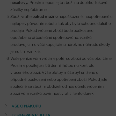
nesete vy.
Prosím neposílejte zboží na dobírku, takové
zásilky nepřebíráme.
Zboží vraťte
pokud možno
nepoškozené, neopotřebené a
nejlépe v původním obalu, tak aby bylo schopno dalšího
prodeje. Pokud vrácené zboží bude poškozeno,
opotřebeno či částečně spotřebováno, vzniká
prodávajícímu vůči kupujícímu nárok na náhradu škody
jemu tím vzniklé.
Vaše peníze vám vrátíme poté, co zboží od vás obdržíme.
Prosíme počítejte s 5ti denní lhůtou na kontrolu
vráceného zboží. Výše platby může být snížena o
případné poškození nebo opotřebení zboží. Pokud jste
společně se zbožím obdrželi od nás dárek, vrácením
zboží vám vzniká povinnost vrátit i tento dárek.
VŠE O NÁKUPU
DOPRAVA A PLATBA