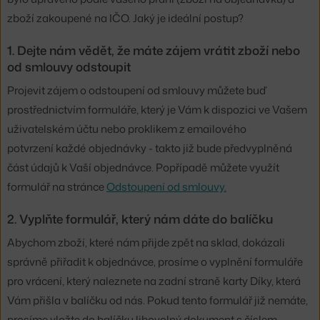
zboží zakoupené na IČO. Jaký je ideální postup?
1. Dejte nám vědět, že máte zájem vrátit zboží nebo
od smlouvy odstoupit
Projevit zájem o odstoupení od smlouvy můžete buď
prostřednictvím formuláře, který je Vám k dispozici ve Vašem
uživatelském účtu nebo proklikem z emailového
potvrzení každé objednávky - takto již bude předvyplněná
část údajů k Vaší objednávce. Popřípadě můžete využít
formulář na stránce
Odstoupení od smlouvy.
2. Vyplňte formulář, který nám dáte do balíčku
Abychom zboží, které nám přijde zpět na sklad, dokázali
správně přiřadit k objednávce, prosíme o vyplnění formuláře
pro vrácení, který naleznete na zadní straně karty Díky, která
Vám přišla v balíčku od nás. Pokud tento formulář již nemáte,
prosíme vložte do balíčku libovolný dokument s číslem