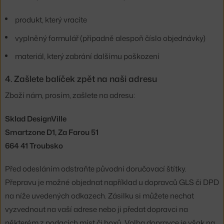
produkt, který vracíte
vyplněný formulář (případně alespoň číslo objednávky)
materiál, který zabrání dalšímu poškození
4. Zašlete balíček zpět na naši adresu
Zboží nám, prosím, zašlete na adresu:
Sklad DesignVille
Smartzone D1, Za Farou 51
664 41 Troubsko
Před odesláním odstraňte původní doručovací štítky.
Přepravu je možné objednat například u dopravců GLS či DPD
na níže uvedených odkazech. Zásilku si můžete nechat
vyzvednout na vaší adrese nebo ji předat dopravci na
některém z podacích míst či boxů. Volba dopravce je však na