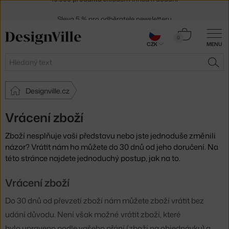
Sleva 5 % pro odběratele
newsletteru
30 dní na vrácení zboží
Košík
0
CZK
MENU
0 Kč
Hledat
HLE
Designville.cz
Vrácení zboží
Zboží nesplňuje vaši představu nebo jste jednoduše změnili
názor? Vrátit nám ho můžete do 30 dnů od jeho doručení. Na
této stránce najdete jednoduchý postup, jak na to.
Vrácení zboží
Do 30 dnů od převzetí zboží nám můžete zboží vrátit bez
udání důvodu. Není však možné vrátit zboží, které
bylo upraveno podle vašeho přání (zboží na objednávku) a