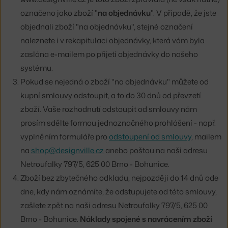
označeno jako zboží "
na objednávku
". V případě, že jste
objednali zboží "na objednávku", stejné označení
naleznete i v rekapitulaci objednávky, která vám byla
zaslána e-mailem po přijetí objednávky do našeho
systému.
Pokud se nejedná o zboží "na objednávku" můžete od
kupní smlouvy odstoupit, a to do 30 dnů od převzetí
zboží. Vaše rozhodnutí odstoupit od smlouvy nám
prosím sdělte formou jednoznačného prohlášení - např.
vyplněním formuláře pro
odstoupení od smlouvy
, mailem
na
shop@designville.cz
anebo poštou na naši adresu
Netroufalky 797/5, 625 00 Brno - Bohunice.
Zboží bez zbytečného odkladu, nejpozději do 14 dnů ode
dne, kdy nám oznámíte, že odstupujete od této smlouvy,
zašlete zpět na naši adresu Netroufalky 797/5, 625 00
Brno - Bohunice.
Náklady spojené s navrácením zboží