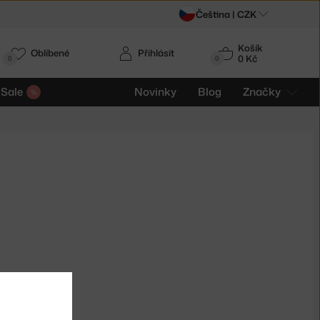
Čeština |
CZK
Košík
Oblíbené
Přihlásit
0 Kč
0
0
Sale
Novinky
Blog
Značky