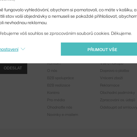
ě fungovalo vyhledávání, abychom si pamatovali, co máte v košíku, a
stili stav vaší objednávky a nemuseli se pokaždé přihlašovat, abycho
li nevhodnou reklamou.
řebujeme váš souhlas se zpracováním souborů cookies. Děkujeme.
nastavení
PŘIJMOUT VŠE
O nás
Nákup
Kontakt
Vše o nákupu
ODESLAT
O nás
Doprava a platba
B2B spolupráce
Vrácení zboží
B2B realizace
Reklamace
Kariéra
Obchodní podmínky
Pro média
Zpracování os. údajů
Ohodnoťte nás
Odstoupit od smlouv
Novinky e-mailem