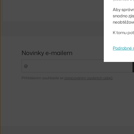
Aby správn
snadno zji
neobtěžova
K tomu pot
Podrobné 
Novinky e-mailem
Přihlášením souhlasíte se
zpracováním osobních údajů
.