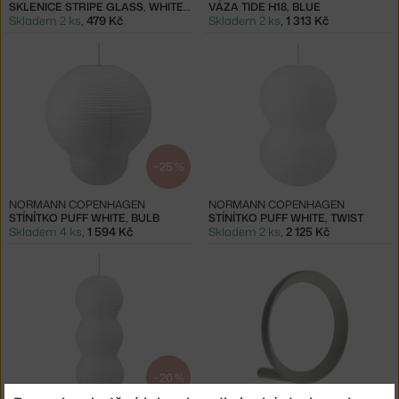
SKLENICE STRIPE GLASS, WHITE STRIPES
VÁZA TIDE H18, BLUE
Skladem 2 ks
,
479 Kč
Skladem 2 ks
,
1 313 Kč
−25 %
NORMANN COPENHAGEN
NORMANN COPENHAGEN
STÍNÍTKO PUFF WHITE, BULB
STÍNÍTKO PUFF WHITE, TWIST
Skladem 4 ks
,
1 594 Kč
Skladem 2 ks
,
2 125 Kč
−20 %