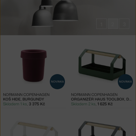
1
2
3
Produkty
značky
Normann
Copenhagen
NOVINKA
NOVINKA
NORMANN COPENHAGEN
NORMANN COPENHAGEN
KOŠ HIDE, BURGUNDY
ORGANIZÉR HAUS TOOLBOX, DARK GREEN
Skladem 1 ks
,
3 375 Kč
Skladem 2 ks
,
1 625 Kč