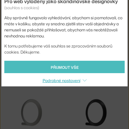
Pro web vyladěný jako skandinávské designovky
NORMANN COPENHAGEN
NORMANN COPENHAGEN
(souhlas s cookies)
STÍNÍTKO PUFF WHITE, MULTITUDE
VĚŠÁK LOOP LARGE, WARM GREY
Skladem 1 ks
,
900 Kč
Skladem 4 ks
,
625 Kč
Aby správně fungovalo vyhledávání, abychom si pamatovali, co
máte v košíku, abyste vy snadno zjistili stav vaší objednávky a
nemuseli se pokaždé přihlašovat, abychom vás neobtěžovali
nevhodnou reklamou.
K tomu potřebujeme váš souhlas se zpracováním souborů
cookies. Děkujeme.
PŘIJMOUT VŠE
NORMANN COPENHAGEN
NORMANN COPENHAGEN
VĚŠÁK LOOP LARGE, BLACK
VĚŠÁK LOOP MEDIUM, ZINC
Podrobné nastavení
Skladem 1 ks
,
625 Kč
Skladem 4 ks
,
625 Kč