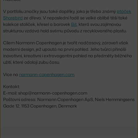
V portfoliu značky jsou také doplňky, jako je třeba známý
ptáček
Shorebird
ze dřeva. V neposlední řadě se velké oblibě těší také
kolekce stoliček, křesel a barovek
Bit
, která svou zajímavou
strukturou vzdává hold svému původu z recyklovaného plastu.
Cílem Normann Copenhagen je tvořit nadčasový, zároveň však
moderní design, jež upoutá na první pohled. Jeho tvůrci přináší
inovativní, kreativní i extravagantní pohled na předměty běžného
užití, které odolají zubu času.
Více na
normann-copenhagen.com
.
Kontakt:
E-mail: shop@normann-copenhagen.com
Poštovní adresa: Normann Copenhagen ApS, Niels Hemmingsens
Gade 12, 1153 Copenhagen, Denmark