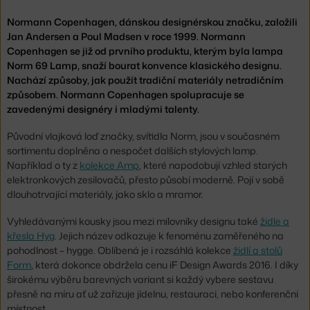
Normann Copenhagen, dánskou designérskou značku, založili
Jan Andersen a Poul Madsen v roce 1999. Normann
Copenhagen se již od prvního produktu, kterým byla lampa
Norm 69 Lamp, snaží bourat konvence klasického designu.
Nachází způsoby, jak použít tradiční materiály netradičním
způsobem. Normann Copenhagen spolupracuje se
zavedenými designéry i mladými talenty.
Původní vlajková loď značky, svítidla Norm, jsou v současném
sortimentu doplněna o nespočet dalších stylových lamp.
Například o ty z
kolekce Amp
, které napodobují vzhled starých
elektronkových zesilovačů, přesto působí moderně. Pojí v sobě
dlouhotrvající materiály, jako sklo a mramor.
Vyhledávanými kousky jsou mezi milovníky designu také
židle a
křesla Hyg
. Jejich název odkazuje k fenoménu zaměřeného na
pohodlnost – hygge. Oblíbená je i rozsáhlá kolekce
židlí a stolů
Form
, která dokonce obdržela cenu iF Design Awards 2016. I díky
širokému výběru barevných variant si každý vybere sestavu
přesně na míru ať už zařizuje jídelnu, restauraci, nebo konferenční
místnost.