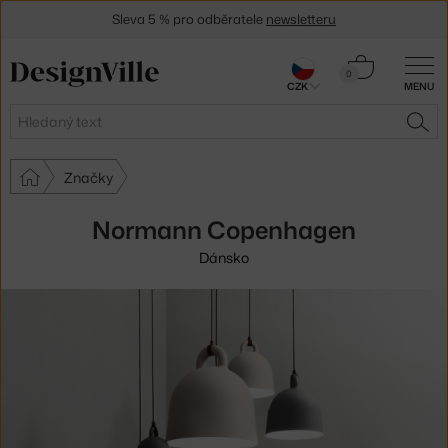
Sleva 5 % pro odběratele
newsletteru
30 dní na vrácení zboží
Košík
0
CZK
MENU
0 Kč
Hledat
HLE
Značky
Normann Copenhagen
Dánsko