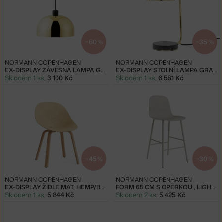
−60 %
−35 %
NORMANN COPENHAGEN
NORMANN COPENHAGEN
EX-DISPLAY ZÁVĚSNÁ LAMPA GRANT Ø23, BRASS
EX-DISPLAY STOLNÍ LAMPA GRANT, BRASS
Skladem 1 ks
,
3 100 Kč
Skladem 1 ks
,
6 581 Kč
−45 %
−30 %
NORMANN COPENHAGEN
NORMANN COPENHAGEN
EX-DISPLAY ŽIDLE MAT, HEMP/BEECH
FORM 65 CM S OPĚRKOU , LIGHT GREY
Skladem 1 ks
,
5 844 Kč
Skladem 2 ks
,
5 425 Kč