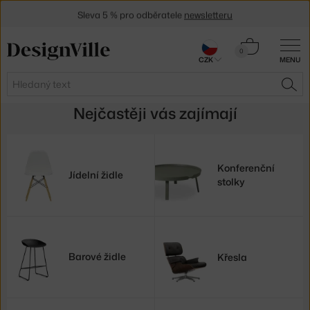
Sleva 5 % pro odběratele
newsletteru
30 dní na vrácení zboží
Košík
0
CZK
MENU
0 Kč
Hledat
HLE
Nejčastěji vás zajímají
Konferenční
Jídelní židle
stolky
Barové židle
Křesla