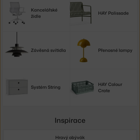
Kancelářské
HAY Palissade
židle
Závěsná svítidla
Přenosné lampy
HAY Colour
Systém String
Crate
Inspirace
Hravý obývák