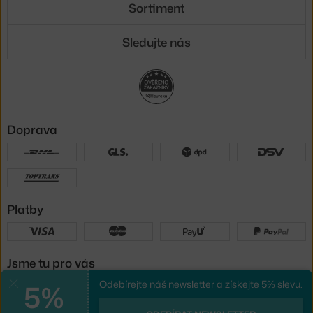
Sortiment
Sledujte nás
Doprava
Platby
Jsme tu pro vás
5%
Odebírejte náš newsletter a získejte 5% slevu.
Zavřít
UX design
a
e-shop na míru
od