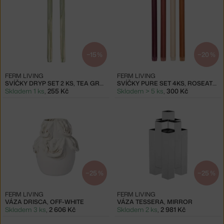
−15 %
−20 %
FERM LIVING
FERM LIVING
SVÍČKY DRYP SET 2 KS, TEA GREEN
SVÍČKY PURE SET 4KS, ROSEATE BLEND
Skladem 1 ks
,
255 Kč
Skladem > 5 ks
,
300 Kč
−25 %
−25 %
FERM LIVING
FERM LIVING
VÁZA DRISCA, OFF-WHITE
VÁZA TESSERA, MIRROR
Skladem 3 ks
,
2 606 Kč
Skladem 2 ks
,
2 981 Kč