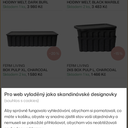
HODINY MELT, DARK BURL
HODINY MELT, BLACK MARBLE
Skladem 1 ks
,
3 980 Kč
Skladem 2 ks
,
3 483 Kč
−20 %
−15 %
FERM LIVING
FERM LIVING
BOX PULP XL, CHARCOAL
2KS BOX PULP L, CHARCOAL
Skladem 2 ks
,
1 580 Kč
Skladem 1 ks
,
1 466 Kč
Pro web vyladěný jako skandinávské designovky
(souhlas s cookies)
Aby správně fungovalo vyhledávání, abychom si pamatovali, co
máte v košíku, abyste vy snadno zjistili stav vaší objednávky a
−20 %
−20 %
nemuseli se pokaždé přihlašovat, abychom vás neobtěžovali