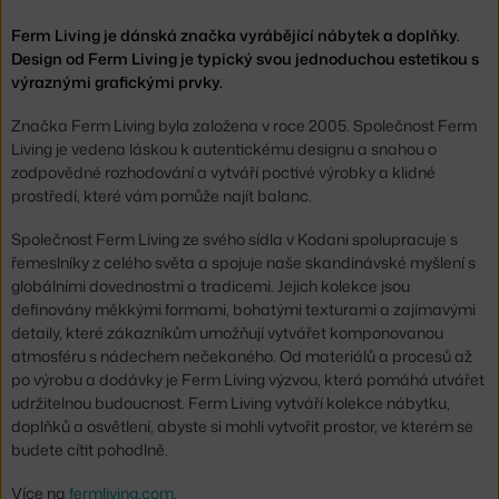
Ferm Living je dánská značka vyrábějící nábytek a doplňky.
Design od Ferm Living je typický svou jednoduchou estetikou s
výraznými grafickými prvky.
Značka Ferm Living byla založena v roce 2005. Společnost Ferm
Living je vedena láskou k autentickému designu a snahou o
zodpovědné rozhodování a vytváří poctivé výrobky a klidné
prostředí, které vám pomůže najít balanc.
Společnost Ferm Living ze svého sídla v Kodani spolupracuje s
řemeslníky z celého světa a spojuje naše skandinávské myšlení s
globálními dovednostmi a tradicemi. Jejich kolekce jsou
definovány měkkými formami, bohatými texturami a zajímavými
detaily, které zákazníkům umožňují vytvářet komponovanou
atmosféru s nádechem nečekaného. Od materiálů a procesů až
po výrobu a dodávky je Ferm Living výzvou, která pomáhá utvářet
udržitelnou budoucnost. Ferm Living vytváří kolekce nábytku,
doplňků a osvětlení, abyste si mohli vytvořit prostor, ve kterém se
budete cítit pohodlně.
Více na
fermliving.com
.