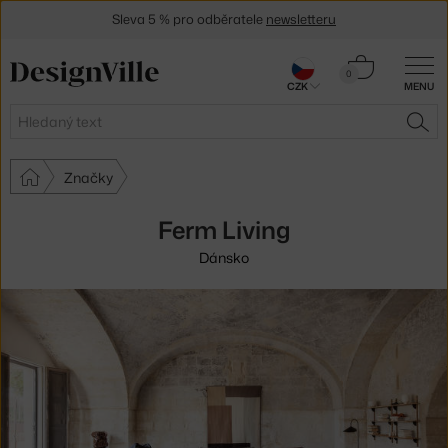
Sleva 5 % pro odběratele
newsletteru
30 dní na vrácení zboží
Košík
0
CZK
MENU
0 Kč
Hledat
HLE
Značky
Ferm Living
Dánsko