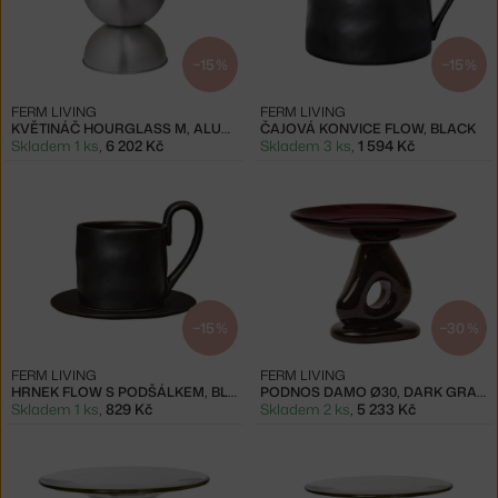
−15 %
−15 %
FERM LIVING
FERM LIVING
KVĚTINÁČ HOURGLASS M, ALUMINIUM
ČAJOVÁ KONVICE FLOW, BLACK
Skladem 1 ks
,
6 202 Kč
Skladem 3 ks
,
1 594 Kč
−15 %
−30 %
FERM LIVING
FERM LIVING
HRNEK FLOW S PODŠÁLKEM, BLACK
PODNOS DAMO Ø30, DARK GRAPE
Skladem 1 ks
,
829 Kč
Skladem 2 ks
,
5 233 Kč