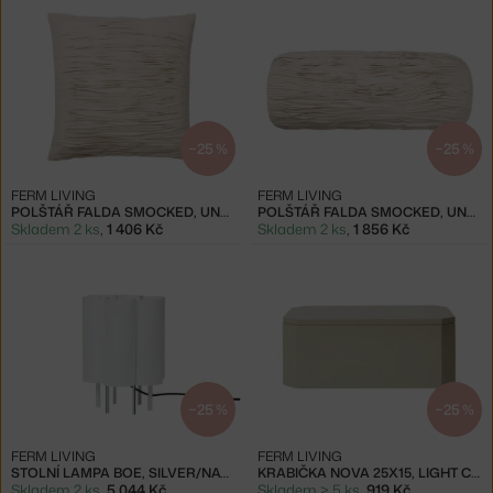
−25 %
−25 %
FERM LIVING
FERM LIVING
POLŠTÁŘ FALDA SMOCKED, UNDYED
POLŠTÁŘ FALDA SMOCKED, UNDYED
Skladem 2 ks
,
1 406 Kč
Skladem 2 ks
,
1 856 Kč
−25 %
−25 %
FERM LIVING
FERM LIVING
STOLNÍ LAMPA BOE, SILVER/NATURAL
KRABIČKA NOVA 25X15, LIGHT CELEDON
Skladem 2 ks
,
5 044 Kč
Skladem > 5 ks
,
919 Kč