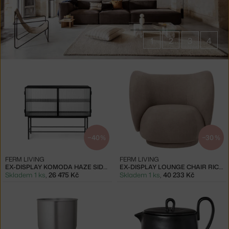
1
2
3
4
Produkty
značky
Ferm
Living
−40 %
−30 %
FERM LIVING
FERM LIVING
EX-DISPLAY KOMODA HAZE SIDEBOARD REEDED GLASS, BLACK
EX-DISPLAY LOUNGE CHAIR RICO, BOUCLÉ SAND
Skladem 1 ks
,
26 475 Kč
Skladem 1 ks
,
40 233 Kč