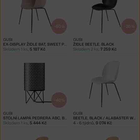
−50 %
−20 %
GUBI
GUBI
EX-DISPLAY ŽIDLE BAT, SWEET PINK
ŽIDLE BEETLE, BLACK
Skladem 1 ks
,
5 187 Kč
Skladem 2 ks
,
7 259 Kč
−40 %
GUBI
GUBI
STOLNÍ LAMPA PEDRERA ABC, BLACK
BEETLE, BLACK / ALABASTER WHITE
Skladem 1 ks
,
5 444 Kč
4 - 6 týdnů
,
9 074 Kč