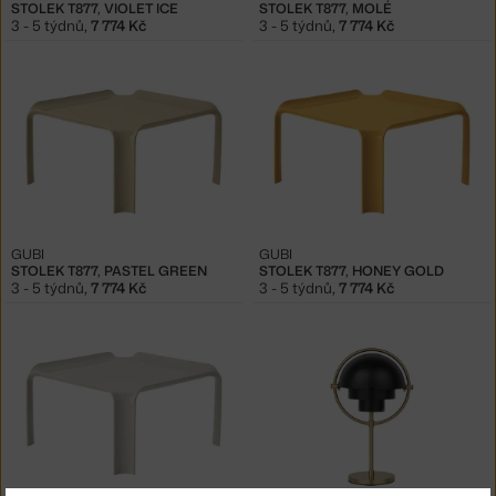
STOLEK T877, VIOLET ICE
STOLEK T877, MOLÉ
3 - 5 týdnů
,
7 774 Kč
3 - 5 týdnů
,
7 774 Kč
GUBI
GUBI
STOLEK T877, PASTEL GREEN
STOLEK T877, HONEY GOLD
3 - 5 týdnů
,
7 774 Kč
3 - 5 týdnů
,
7 774 Kč