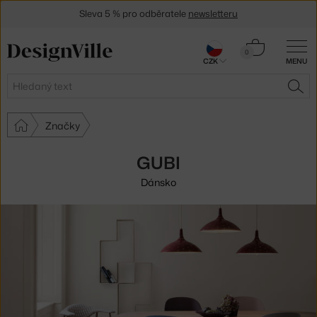
Sleva 5 % pro odběratele
newsletteru
30 dní na vrácení zboží
Košík
0
CZK
MENU
0 Kč
Hledat
HLE
Značky
GUBI
Dánsko