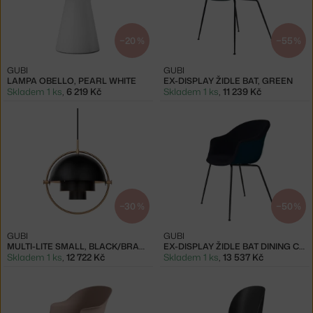
−20 %
−55 %
GUBI
GUBI
LAMPA OBELLO, PEARL WHITE
EX-DISPLAY ŽIDLE BAT, GREEN
Skladem 1 ks
,
6 219 Kč
Skladem 1 ks
,
11 239 Kč
−30 %
−50 %
GUBI
GUBI
MULTI-LITE SMALL, BLACK/BRASS
EX-DISPLAY ŽIDLE BAT DINING CHAIR
Skladem 1 ks
,
12 722 Kč
Skladem 1 ks
,
13 537 Kč