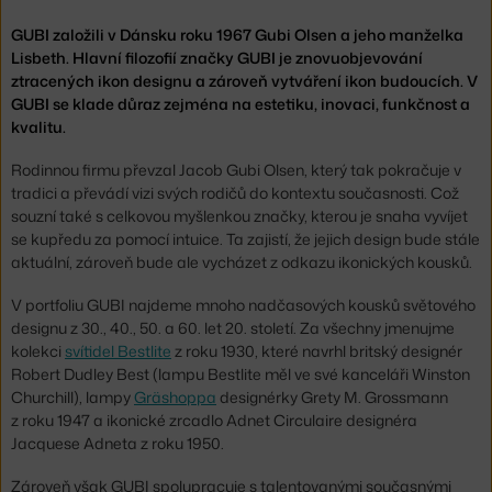
GUBI založili v Dánsku roku 1967 Gubi Olsen a jeho manželka
Lisbeth. Hlavní filozofií značky GUBI je znovuobjevování
ztracených ikon designu a zároveň vytváření ikon budoucích. V
GUBI se klade důraz zejména na estetiku, inovaci, funkčnost a
kvalitu.
Rodinnou firmu převzal Jacob Gubi Olsen, který tak pokračuje v
tradici a převádí vizi svých rodičů do kontextu současnosti. Což
souzní také s celkovou myšlenkou značky, kterou je snaha vyvíjet
se kupředu za pomocí intuice. Ta zajistí, že jejich design bude stále
aktuální, zároveň bude ale vycházet z odkazu ikonických kousků.
V portfoliu GUBI najdeme mnoho nadčasových kousků světového
designu z 30., 40., 50. a 60. let 20. století. Za všechny jmenujme
kolekci
svítidel Bestlite
z roku 1930, které navrhl britský designér
Robert Dudley Best (lampu Bestlite měl ve své kanceláři Winston
Churchill), lampy
Gräshoppa
designérky Grety M. Grossmann
z roku 1947 a ikonické zrcadlo Adnet Circulaire designéra
Jacquese Adneta z roku 1950.
Zároveň však GUBI spolupracuje s talentovanými současnými