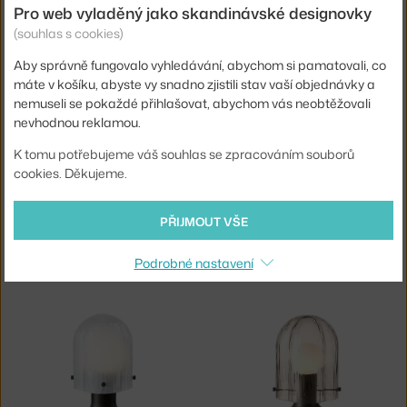
Pro web vyladěný jako skandinávské designovky
GUBI
GUBI
STOLEK T877, ALABASTER WHITE
PŘENOSNÁ LAMPA MULTI-LITE, BLACK / BRASS
(souhlas s cookies)
3 - 5 týdnů
,
7 774 Kč
3 - 5 týdnů
,
10 374 Kč
Aby správně fungovalo vyhledávání, abychom si pamatovali, co
máte v košíku, abyste vy snadno zjistili stav vaší objednávky a
nemuseli se pokaždé přihlašovat, abychom vás neobtěžovali
nevhodnou reklamou.
K tomu potřebujeme váš souhlas se zpracováním souborů
cookies. Děkujeme.
PŘIJMOUT VŠE
GUBI
GUBI
STOLNÍ LAMPA MULTI-LITE, SAGE / BRASS
STOLNÍ LAMPA MULTI-LITE, BLACK / CHROME
3 - 5 týdnů
,
20 774 Kč
3 - 5 týdnů
,
20 774 Kč
Podrobné nastavení