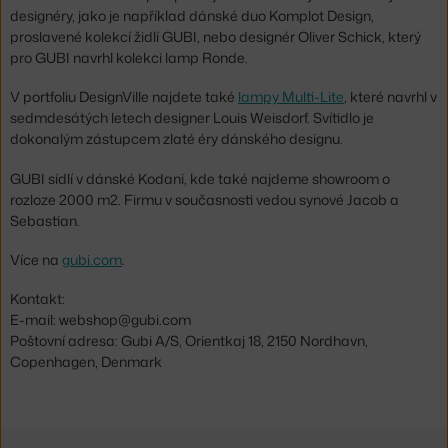
designéry, jako je například dánské duo Komplot Design,
proslavené kolekcí židlí GUBI, nebo designér Oliver Schick, který
pro GUBI navrhl kolekci lamp Ronde.
V portfoliu DesignVille najdete také
lampy Multi-Lite
, které navrhl v
sedmdesátých letech designer Louis Weisdorf. Svítidlo je
dokonalým zástupcem zlaté éry dánského designu.
GUBI sídlí v dánské Kodani, kde také najdeme showroom o
rozloze 2000 m2. Firmu v současnosti vedou synové Jacob a
Sebastian.
Více na
gubi.com
.
Kontakt:
E-mail: webshop@gubi.com
Poštovní adresa: Gubi A/S, Orientkaj 18, 2150 Nordhavn,
Copenhagen, Denmark