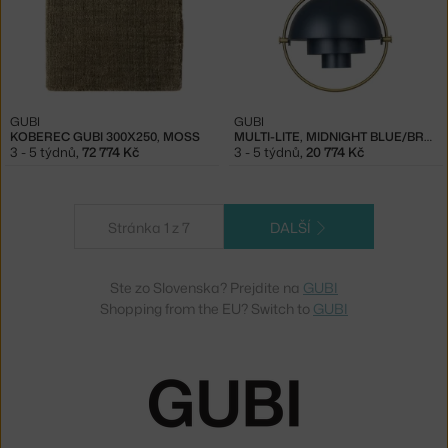
GUBI
GUBI
KOBEREC GUBI 300X250, MOSS
MULTI-LITE, MIDNIGHT BLUE/BRASS
3 - 5 týdnů
,
72 774 Kč
3 - 5 týdnů
,
20 774 Kč
Stránka 1 z 7
DALŠÍ
Ste zo Slovenska? Prejdite na
GUBI
Shopping from the EU? Switch to
GUBI