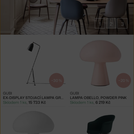
1
2
3
Produkty
značky
GUBI
−30 %
−20 %
GUBI
GUBI
EX-DISPLAY STOJACÍ LAMPA GRÄSHOPPA, BLACK
LAMPA OBELLO, POWDER PINK
Skladem 1 ks
,
15 733 Kč
Skladem 1 ks
,
6 219 Kč