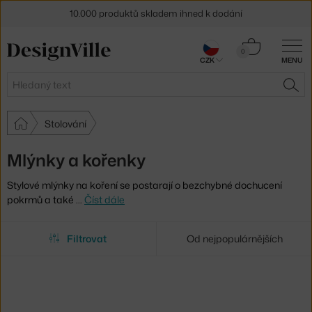
10.000 produktů skladem ihned k dodání
Sleva 5 % pro odběratele
newsletteru
Košík
0
CZK
MENU
0 Kč
30 dní na vrácení zboží
Hledat
HLE
Stolování
Mlýnky a kořenky
Stylové mlýnky na koření se postarají o bezchybné dochucení
pokrmů a také
…
Číst dále
Filtrovat
Od nejpopulárnějších