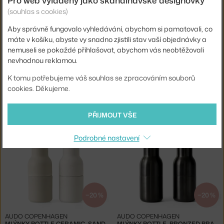
(souhlas s cookies)
Aby správně fungovalo vyhledávání, abychom si pamatovali, co
máte v košíku, abyste vy snadno zjistili stav vaší objednávky a
nemuseli se pokaždé přihlašovat, abychom vás neobtěžovali
nevhodnou reklamou.
−20 %
−20 %
K tomu potřebujeme váš souhlas se zpracováním souborů
cookies. Děkujeme.
AUDO COPENHAGEN
AUDO COPENHAGEN
MLÝNKY BOTTLE, BLUES / BEECH
MLÝNKY BOTTLE, HUNTING GREEN-BEIGE
Skladem 5 ks
,
1 528 Kč
Skladem 2 ks
,
1 528 Kč
PŘIJMOUT VŠE
Podrobné nastavení
−20 %
−20 %
AUDO COPENHAGEN
AUDO COPENHAGEN
MLÝNKY BOTTLE CERAMIC, SAND
MLÝNKY BOTTLE, BRONZED BRASS