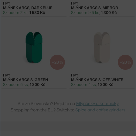
HAY
HAY
MLÝNEK ARCS, DARK BLUE
MLÝNEK ARCS S, MIRROR
Skladem 2 ks
,
1 580 Kč
Skladem > 5 ks
,
1 300 Kč
−20 %
−20 %
HAY
HAY
MLÝNEK ARCS S, GREEN
MLÝNEK ARCS S, OFF-WHITE
Skladem 5 ks
,
1 300 Kč
Skladem 4 ks
,
1 300 Kč
Ste zo Slovenska? Prejdite na
Mlynčeky a koreničky
Shopping from the EU? Switch to
Spice and coffee grinders