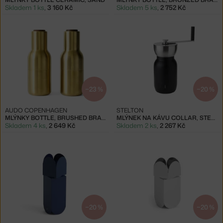
Skladem 1 ks
,
3 160 Kč
Skladem 5 ks
,
2 752 Kč
−23 %
−20 %
AUDO COPENHAGEN
STELTON
MLÝNKY BOTTLE, BRUSHED BRASS
MLÝNEK NA KÁVU COLLAR, STEEL
Skladem 4 ks
,
2 649 Kč
Skladem 2 ks
,
2 267 Kč
−20 %
−20 %