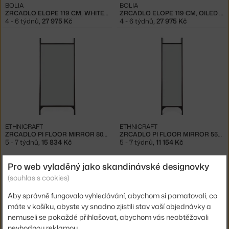
BOLIA
BOLIA
ZRCADLO ELOPE 119 CM, WHITE PIGMENTED OILED OAK
ZRCADLO ELOPE 119 CM, OILED OAK
4 - 6 týdnů
,
27 975 Kč
4 - 6 týdnů
,
27 975 Kč
ETHNICRAFT
ETHNICRAFT
ZRCADLO PI FLOOR MIRROR 80X200, DARK BROWN
ZRCADLO PI FLOOR MIRROR 55X190, DARK BROWN
5 - 7 týdnů
,
15 834 Kč
5 - 7 týdnů
,
11 154 Kč
Pro web vyladěný jako skandinávské designovky
(souhlas s cookies)
Aby správně fungovalo vyhledávání, abychom si pamatovali, co
máte v košíku, abyste vy snadno zjistili stav vaší objednávky a
nemuseli se pokaždé přihlašovat, abychom vás neobtěžovali
−20 %
−20 %
nevhodnou reklamou.