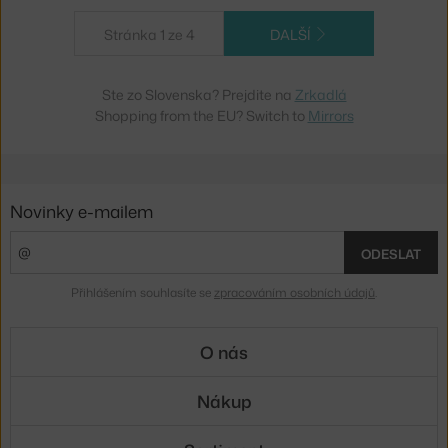
Stránka 1 ze 4
DALŠÍ
Ste zo Slovenska? Prejdite na
Zrkadlá
Shopping from the EU? Switch to
Mirrors
Novinky e-mailem
ODESLAT
Přihlášením souhlasíte se
zpracováním osobních údajů
.
O nás
Nákup