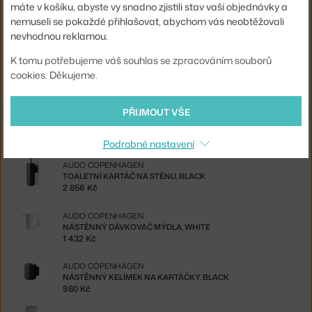
máte v košíku, abyste vy snadno zjistili stav vaší objednávky a
Kód produktu
AUD-71018-000359
nemuseli se pokaždé přihlašovat, abychom vás neobtěžovali
EAN
5709262959525
nevhodnou reklamou.
K tomu potřebujeme váš souhlas se zpracováním souborů
Ste zo Slovenska? Prejdite na
Stojacie zrkadlo Norm, black
cookies. Děkujeme.
Shopping from the EU? Switch to
Norm Floor Mirror, black
PŘIJMOUT VŠE
Ze stejné kolekce
Podrobné nastavení
AUDO COPENHAGEN
TOALETNÍ KARTÁČ NA STĚNU, BLACK
2 856 Kč
AUDO COPENHAGEN
NÁSTĚNNÝ DÁVKOVAČ MÝDLA, WHITE
1 432 Kč
AUDO COPENHAGEN
NÁSTĚNNÝ KELÍMEK NA KARTÁČKY, BLACK
980 Kč