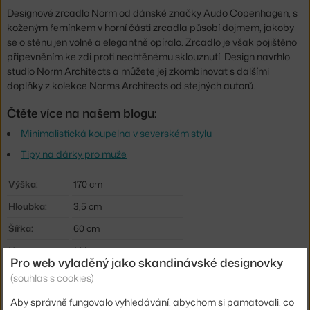
Designové zrcadlo Norm od dánské značky Audo Copenhagen, s
koženým řemínkem v horní části zrcadla působí dojmem, jakoby
se o stěnu jen volně a elegantně opíralo. Zrcadlo je však pojištěno
připevněním ke zdi proti nechtěnému sklouznutí. Design navrhlo
studio Norm Architects a můžete jej zkombinovat s dalšími
doplňky z
kolekce Norms Architects
od stejných autorů.
Čtěte více na našem blogu:
Minimalistická koupelna v severském stylu
Tipy na dárky pro muže
Výška:
170 cm
Hloubka:
3,5 cm
Šířka:
60 cm
Hmotnost:
14 kg
Pro web vyladěný jako skandinávské designovky
Barva:
černá
(souhlas s cookies)
Materiál:
sklo, kůže, lakovaný hliník
Aby správně fungovalo vyhledávání, abychom si pamatovali, co