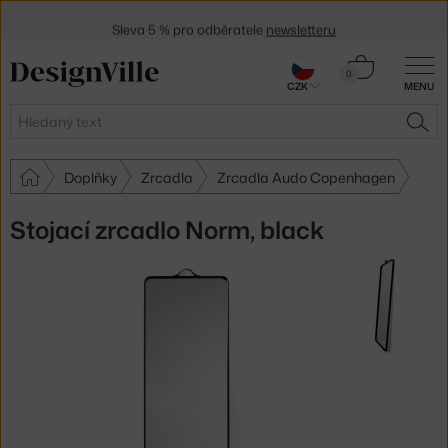
Sleva 5 % pro odběratele
newsletteru
30 dní na vrácení zboží
Košík
0
CZK
MENU
0 Kč
Hledat
HLE
Doplňky
Zrcadla
Zrcadla Audo Copenhagen
Stojací zrcadlo Norm, black