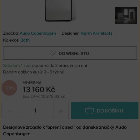
Značka:
Audo Copenhagen
Designer:
Norm Architects
Kolekce:
Bath
DO WISHLISTU
Skladem 1 kus
, dodáme do 2 pracovních dní
Dodání dalších kusů: 3 - 5 týdnů
16 450 Kč
13 160 Kč
−20 %
bez DPH: 10 876,03 Kč
−
+
DO KOŠÍKU
Designové zrcadlo k "opření o zeď" od dánské značky Audo
Copenhagen.