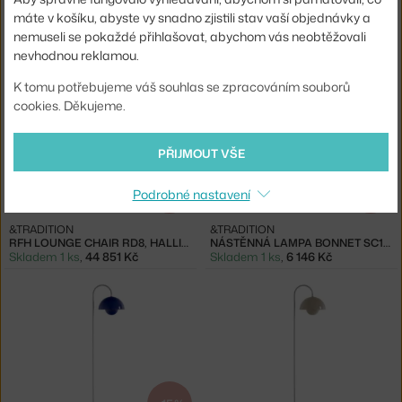
&TRADITION
&TRADITION
máte v košíku, abyste vy snadno zjistili stav vaší objednávky a
ŽIDLE DAYSTAK SIDE CHAIR RD1, BEECH
RFH ARMCHAIR RD7, HALLINGDAL 103
nemuseli se pokaždé přihlašovat, abychom vás neobtěžovali
Skladem 1 ks
,
9 799 Kč
Skladem 2 ks
,
15 403 Kč
nevhodnou reklamou.
K tomu potřebujeme váš souhlas se zpracováním souborů
cookies. Děkujeme.
PŘIJMOUT VŠE
−20 %
−20 %
Podrobné nastavení
&TRADITION
&TRADITION
RFH LOUNGE CHAIR RD8, HALLINGDAL 103
NÁSTĚNNÁ LAMPA BONNET SC103, BLACK
Skladem 1 ks
,
44 851 Kč
Skladem 1 ks
,
6 146 Kč