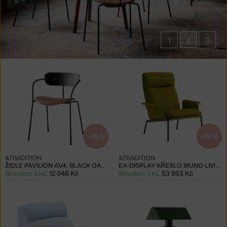
1
2
3
Produkty
značky
&Tradition
−20 %
−30 %
&TRADITION
&TRADITION
ŽIDLE PAVILION AV4, BLACK OAK / COGNAC
EX-DISPLAY KŘESLO MUNO LN17, VIDAR 956
Skladem 2 ks
,
12 046 Kč
Skladem 1 ks
,
53 953 Kč