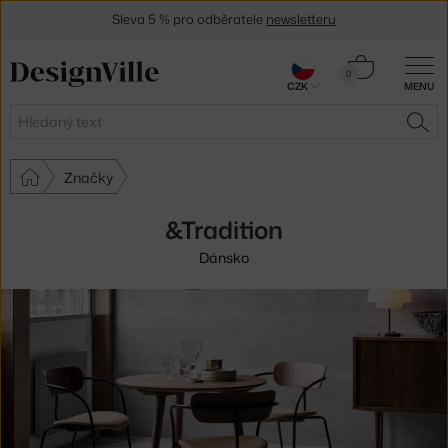
Sleva 5 % pro odběratele
newsletteru
30 dní na vrácení zboží
Košík
0
CZK
MENU
0 Kč
Hledat
HLE
Značky
&Tradition
Dánsko