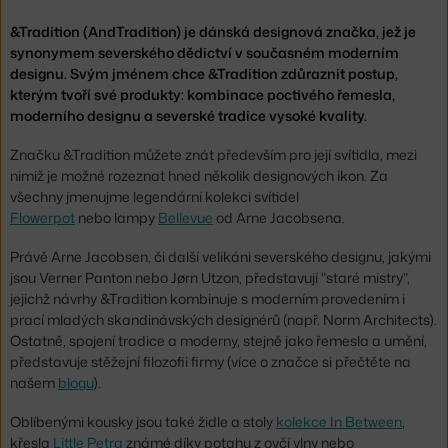
&Tradition (AndTradition) je dánská designová značka, jež je
synonymem severského dědictví v současném moderním
designu. Svým jménem chce &Tradition zdůraznit postup,
kterým tvoří své produkty: kombinace poctivého řemesla,
moderního designu a severské tradice vysoké kvality.
Značku &Tradition můžete znát především pro její svítidla, mezi
nimiž je možné rozeznat hned několik designových ikon. Za
všechny jmenujme legendární kolekci svítidel
Flowerpot
nebo lampy
Bellevue
od Arne Jacobsena.
Právě Arne Jacobsen, či další velikáni severského designu, jakými
jsou Verner Panton nebo Jørn Utzon, představují "staré mistry",
jejichž návrhy &Tradition kombinuje s moderním provedením i
prací mladých skandinávských designérů (např. Norm Architects).
Ostatně, spojení tradice a moderny, stejně jako řemesla a umění,
představuje stěžejní filozofii firmy (více o značce si přečtěte na
našem
blogu
).
Oblíbenými kousky jsou také židle a stoly
kolekce In Between
,
křesla
Little Petra
známé díky potahu z ovčí vlny nebo