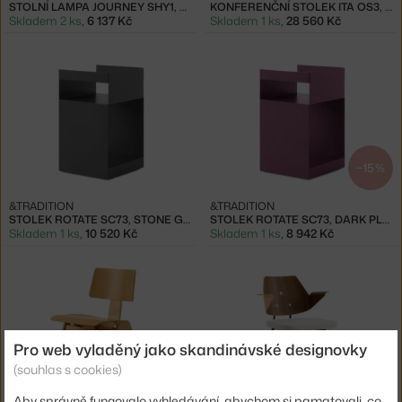
STOLNÍ LAMPA JOURNEY SHY1, STEEL BLUE
KONFERENČNÍ STOLEK ITA OS3, OAK
Skladem 2 ks
,
6 137 Kč
Skladem 1 ks
,
28 560 Kč
−15 %
&TRADITION
&TRADITION
STOLEK ROTATE SC73, STONE GREY
STOLEK ROTATE SC73, DARK PLUM
Skladem 1 ks
,
10 520 Kč
Skladem 1 ks
,
8 942 Kč
Pro web vyladěný jako skandinávské designovky
(souhlas s cookies)
−20 %
−20 %
Aby správně fungovalo vyhledávání, abychom si pamatovali, co