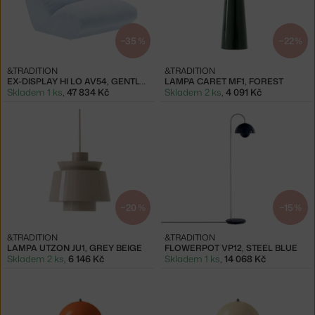
−35 %
−22 %
&TRADITION
&TRADITION
EX-DISPLAY HI LO AV54, GENTLE 0733
LAMPA CARET MF1, FOREST
Skladem 1 ks
,
47 834 Kč
Skladem 2 ks
,
4 091 Kč
−20 %
−15 %
&TRADITION
&TRADITION
LAMPA UTZON JU1, GREY BEIGE
FLOWERPOT VP12, STEEL BLUE
Skladem 2 ks
,
6 146 Kč
Skladem 1 ks
,
14 068 Kč