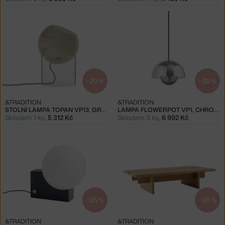
−20 %
−20 %
&TRADITION
&TRADITION
STOLNÍ LAMPA TOPAN VP13, GREY BEIGE
LAMPA FLOWERPOT VP1, CHROME
Skladem 1 ks
,
5 312 Kč
Skladem 3 ks
,
6 992 Kč
−35 %
−20 %
&TRADITION
&TRADITION