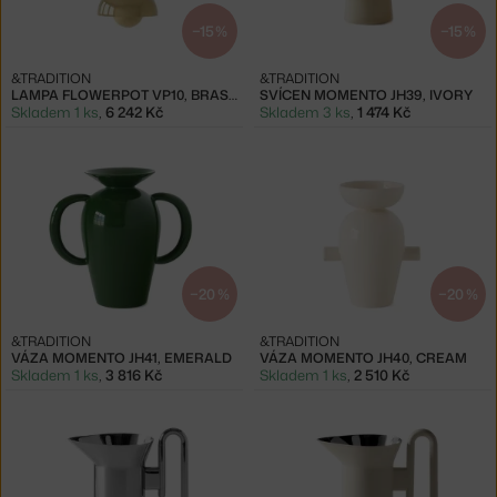
−15 %
−15 %
&TRADITION
&TRADITION
LAMPA FLOWERPOT VP10, BRASS-PLATED
SVÍCEN MOMENTO JH39, IVORY
Skladem 1 ks
,
6 242 Kč
Skladem 3 ks
,
1 474 Kč
−20 %
−20 %
&TRADITION
&TRADITION
VÁZA MOMENTO JH41, EMERALD
VÁZA MOMENTO JH40, CREAM
Skladem 1 ks
,
3 816 Kč
Skladem 1 ks
,
2 510 Kč