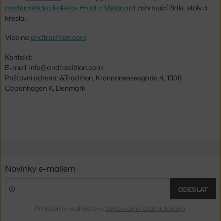
modernistická kolekce Hvidt a Mølgaard
zahrnující židle, stoly a
křesla.
Více na
andtradition.com
.
Kontakt:
E-mail: info@andtradition.com
Poštovní adresa: &Tradition, Kronprinsessegade 4, 1306
Copenhagen K, Denmark
Novinky e-mailem
ODESLAT
Přihlášením souhlasíte se
zpracováním osobních údajů
.