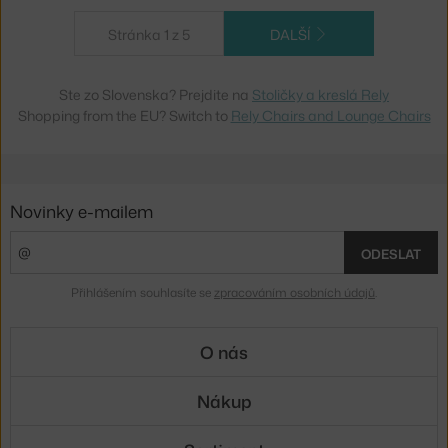
Stránka 1 z 5
DALŠÍ
Ste zo Slovenska? Prejdite na
Stoličky a kreslá Rely
Shopping from the EU? Switch to
Rely Chairs and Lounge Chairs
Novinky e-mailem
ODESLAT
Přihlášením souhlasíte se
zpracováním osobních údajů
.
O nás
Nákup