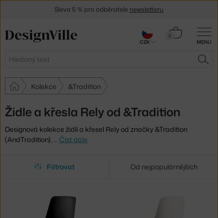
Sleva 5 % pro odběratele
newsletteru
30 dní na vrácení zboží
Košík
0
CZK
MENU
0 Kč
Hledat
HLE
Kolekce
&Tradition
Židle a křesla Rely od &Tradition
Designová kolekce židlí a křesel Rely od značky &Tradition
(AndTradition),
…
Číst dále
Filtrovat
Od nejpopulárnějších