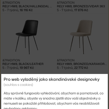
&TRADITION
&TRADITION
RELY HW8, BLACK/HALLINGDAL 110
RELY HW8, BRONZED/VIDAR 363
5 - 7 týdnů
,
16 116 Kč
5 - 7 týdnů
,
17 876 Kč
&TRADITION
&TRADITION
RELY HW8, BLACK/LEATHER
RELY HW9, BRONZED/KARAKORUM 003
5 - 7 týdnů
,
19 967 Kč
5 - 7 týdnů
,
22 772 Kč
Pro web vyladěný jako skandinávské designovky
(souhlas s cookies)
Aby správně fungovalo vyhledávání, abychom si pamatovali, co
máte v košíku, abyste vy snadno zjistili stav vaší objednávky a
nemuseli se pokaždé přihlašovat, abychom vás neobtěžovali
nevhodnou reklamou.