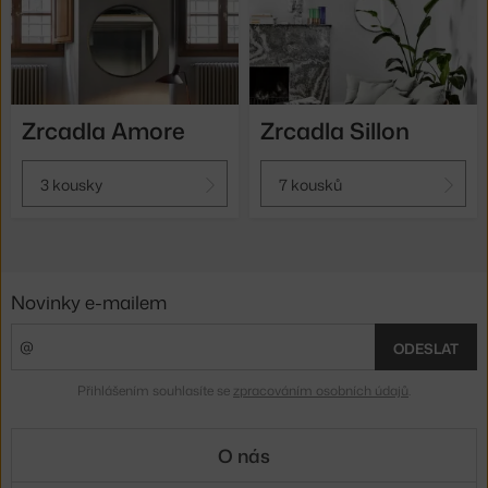
Zrcadla Amore
Zrcadla Sillon
3 kousky
7 kousků
Novinky e-mailem
ODESLAT
Přihlášením souhlasíte se
zpracováním osobních údajů
.
O nás