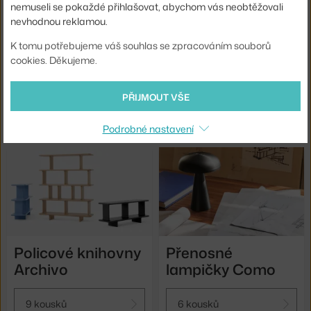
nemuseli se pokaždé přihlašovat, abychom vás neobtěžovali
nevhodnou reklamou.
K tomu potřebujeme váš souhlas se zpracováním souborů
cookies. Děkujeme.
Pojízdné stolky
Police Guild
Rotate
PŘIJMOUT VŠE
7 kousků
4 kousky
Podrobné nastavení
Policové knihovny
Přenosné
Archivo
lampičky Como
9 kousků
6 kousků