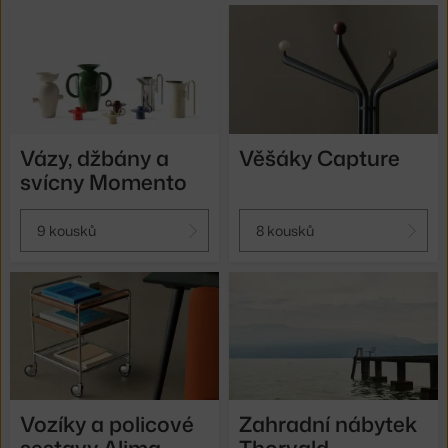
Vázy, džbány a
Věšáky Capture
svícny Momento
9 kousků
8 kousků
Vozíky a policové
Zahradní nábytek
sestavy Alima
Thorvald