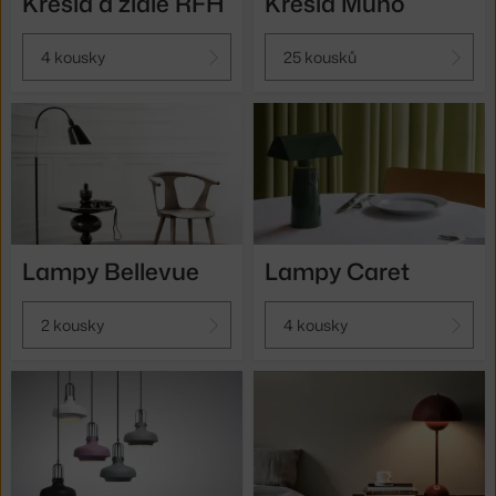
Křesla a židle RFH
Křesla Muno
4 kousky
25 kousků
Lampy Bellevue
Lampy Caret
2 kousky
4 kousky