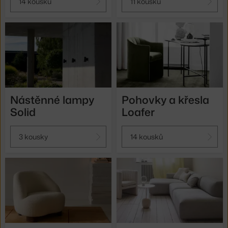
14 kousků
11 kousků
Nástěnné lampy
Pohovky a křesla
Solid
Loafer
3 kousky
14 kousků