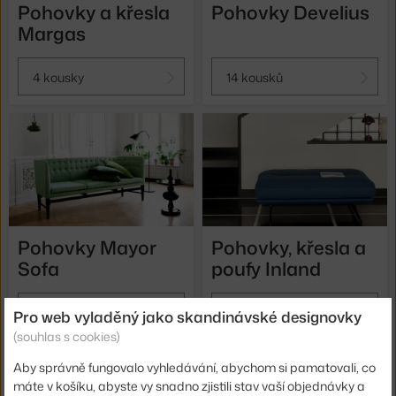
Pohovky a křesla
Pohovky Develius
Margas
4 kousky
14 kousků
Pohovky Mayor
Pohovky, křesla a
Sofa
poufy Inland
1 kousek
14 kousků
Pro web vyladěný jako skandinávské designovky
(souhlas s cookies)
Aby správně fungovalo vyhledávání, abychom si pamatovali, co
máte v košíku, abyste vy snadno zjistili stav vaší objednávky a