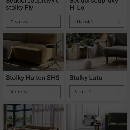
Sedací soupravy a
Sedací soupravy
stolky Fly
Hi Lo
11 kousků
31 kousků
Stolky Halten SH9
Stolky Lato
4 kousky
8 kousků