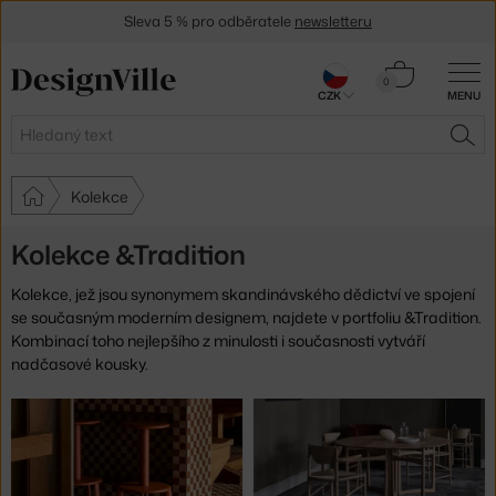
Sleva 5 % pro odběratele
newsletteru
30 dní na vrácení zboží
Košík
0
CZK
MENU
0 Kč
Hledat
HLE
Kolekce
Kolekce &Tradition
Kolekce, jež jsou synonymem skandinávského dědictví ve spojení
se současným moderním designem, najdete v portfoliu &Tradition.
Kombinací toho nejlepšího z minulosti i současnosti vytváří
nadčasové kousky.