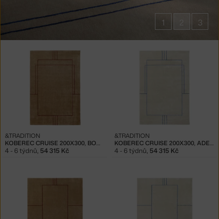
1
2
3
Produkty
v
kolekci
Koberce
Cruise
&TRADITION
&TRADITION
KOBEREC CRUISE 200X300, BOMBAY GOLDEN BROWN
KOBEREC CRUISE 200X300, ADEN DESERT BEIGE
4 - 6 týdnů
,
54 315 Kč
4 - 6 týdnů
,
54 315 Kč