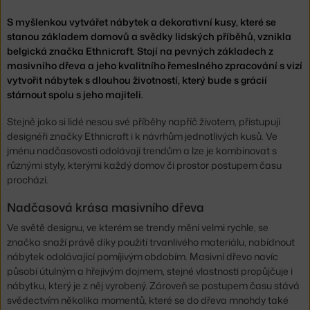
S myšlenkou vytvářet nábytek a dekorativní kusy, které se
stanou základem domovů a svědky lidských příběhů, vznikla
belgická značka Ethnicraft. Stojí na pevných základech z
masivního dřeva a jeho kvalitního řemeslného zpracování s vizí
vytvořit nábytek s dlouhou životností, který bude s grácií
stárnout spolu s jeho majiteli.
Stejně jako si lidé nesou své příběhy napříč životem, přistupují
designéři značky Ethnicraft i k návrhům jednotlivých kusů. Ve
jménu nadčasovosti odolávají trendům a lze je kombinovat s
různými styly, kterými každý domov či prostor postupem času
prochází.
Nadčasová krása masivního dřeva
Ve světě designu, ve kterém se trendy mění velmi rychle, se
značka snaží právě díky použití trvanlivého materiálu, nabídnout
nábytek odolávající pomíjivým obdobím. Masivní dřevo navíc
působí útulným a hřejivým dojmem, stejné vlastnosti propůjčuje i
nábytku, který je z něj vyrobený. Zároveň se postupem času stává
svědectvím několika momentů, které se do dřeva mnohdy také