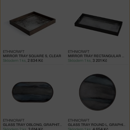
ETHNICRAFT
ETHNICRAFT
MIRROR TRAY SQUARE S, CLEAR
MIRROR TRAY RECTANGULAR M, FROST
Skladem 1 ks
,
2 834 Kč
Skladem 1 ks
,
3 201 Kč
ETHNICRAFT
ETHNICRAFT
GLASS TRAY OBLONG, GRAPHITE ORGANIC
GLASS TRAY ROUND L, GRAPHITE ORGANIC
Skladem 2 ks
,
3 614 Kč
Skladem 1 ks
,
4 654 Kč