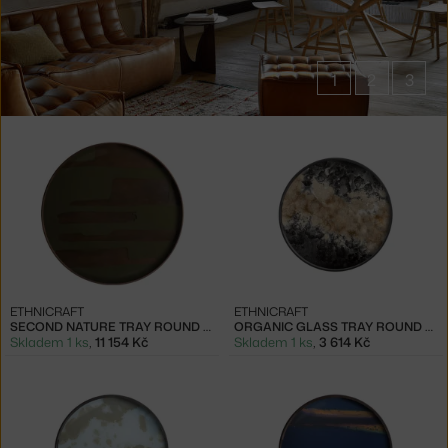
1
2
3
Produkty
značky
Ethnicraft
ETHNICRAFT
ETHNICRAFT
SECOND NATURE TRAY ROUND XL, MOSS
ORGANIC GLASS TRAY ROUND S, BLACK
Skladem 1 ks
,
11 154 Kč
Skladem 1 ks
,
3 614 Kč