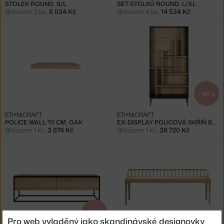
STOLEK ROUND, S/L
SET STOLKŮ ROUND, L/XL
Skladem 3 ks
,
8 034 Kč
Skladem 4 ks
,
14 534 Kč
−40 %
ETHNICRAFT
ETHNICRAFT
POLICE WALL 70 CM, OAK
EX-DISPLAY POLICOVÁ SKŘÍŇ BLACKBIRD, OAK
Skladem 1 ks
,
3 874 Kč
Skladem 1 ks
,
38 720 Kč
−30 %
Pro web vyladěný jako skandinávské designovky