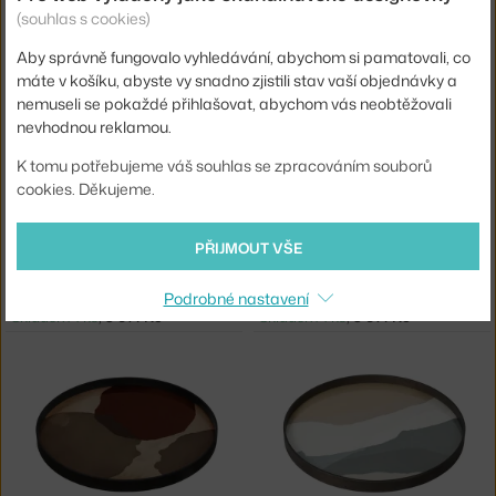
(souhlas s cookies)
ETHNICRAFT
ETHNICRAFT
KOMODA POD TV MONOLIT, OAK/BLACK
LAVICE SPINDLE, OAK
Skladem 1 ks
,
25 462 Kč
Skladem 1 ks
,
22 074 Kč
Aby správně fungovalo vyhledávání, abychom si pamatovali, co
máte v košíku, abyste vy snadno zjistili stav vaší objednávky a
nemuseli se pokaždé přihlašovat, abychom vás neobtěžovali
nevhodnou reklamou.
K tomu potřebujeme váš souhlas se zpracováním souborů
cookies. Děkujeme.
PŘIJMOUT VŠE
ETHNICRAFT
ETHNICRAFT
Podrobné nastavení
MIRROR TRAY ROUND S, CHARCOAL
MIRROR TRAY ROUND S, SLICE
Skladem 1 ks
,
3 614 Kč
Skladem 1 ks
,
3 614 Kč