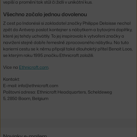
vepíší a promění tak stůl či židli v unikátní kus.
Všechno začalo jednou dovolenou
Z cest po Indonésii si zakladatel značky Philippe Delaisse nechal
zpět do Antverp poslat kontejner s nábytkem a bytovými doplňky,
které jej tehdy uchvátily. To jej inspirovalo k vytvoření značky a
navržení stejně dobře řemeslně zpracovaného nábytku. Na tuto
karierní cestu se k němu připojil také dlouholetý přítel Benoit Loos,
se kterým roku 1995 značku Ethnicraft založili.
Více na
Ethnicraft.com
.
Kontakt:
E-mail: info@ethnicraft.com
Poštovní adresa: Ethnicraft Headquarters, Scheldeweg
5, 2850 Boom, Belgium
Novinky e-mailem