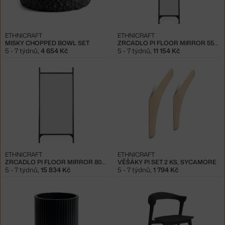
ETHNICRAFT
ETHNICRAFT
MISKY CHOPPED BOWL SET
ZRCADLO PI FLOOR MIRROR 55X190, DARK BROWN
5 - 7 týdnů
,
4 654 Kč
5 - 7 týdnů
,
11 154 Kč
ETHNICRAFT
ETHNICRAFT
ZRCADLO PI FLOOR MIRROR 80X200, DARK BROWN
VĚŠÁKY PI SET 2 KS, SYCAMORE
5 - 7 týdnů
,
15 834 Kč
5 - 7 týdnů
,
1 794 Kč