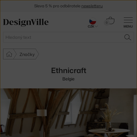
Sleva 5 % pro odběratele
newsletteru
30 dní na vrácení zboží
Košík
0
CZK
MENU
0 Kč
Hledat
HLE
Značky
Ethnicraft
Belgie