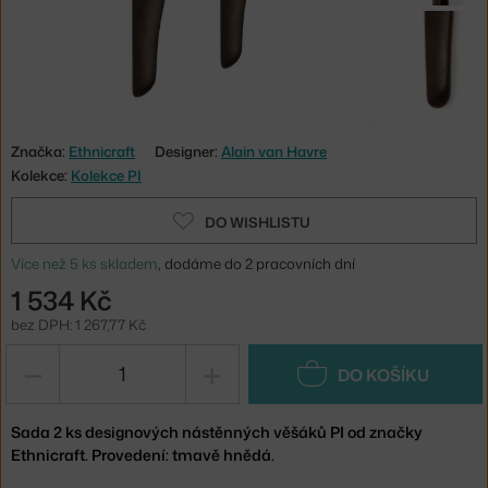
Značka:
Ethnicraft
Designer:
Alain van Havre
Kolekce:
Kolekce PI
DO WISHLISTU
Více než 5 ks skladem
, dodáme do 2 pracovních dní
1 534 Kč
bez DPH: 1 267,77 Kč
−
+
DO KOŠÍKU
Sada 2 ks designových nástěnných věšáků PI od značky
Ethnicraft. Provedení: tmavě hnědá.