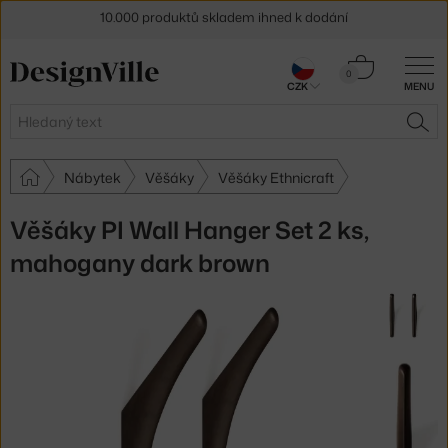
10.000 produktů skladem ihned k dodání
Sleva 5 % pro odběratele
newsletteru
Košík
0
30 dní na vrácení zboží
CZK
MENU
0 Kč
Hledat
HLE
Nábytek
Věšáky
Věšáky Ethnicraft
Věšáky PI Wall Hanger Set 2 ks,
mahogany dark brown