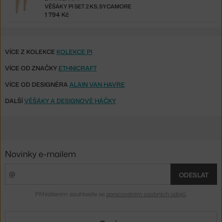
VĚŠÁKY PI SET 2 KS, SYCAMORE
1 794 Kč
VÍCE Z KOLEKCE
KOLEKCE PI
VÍCE OD ZNAČKY
ETHNICRAFT
VÍCE OD DESIGNÉRA
ALAIN VAN HAVRE
DALŠÍ
VĚŠÁKY A DESIGNOVÉ HÁČKY
Novinky e-mailem
ODESLAT
Přihlášením souhlasíte se
zpracováním osobních údajů
.