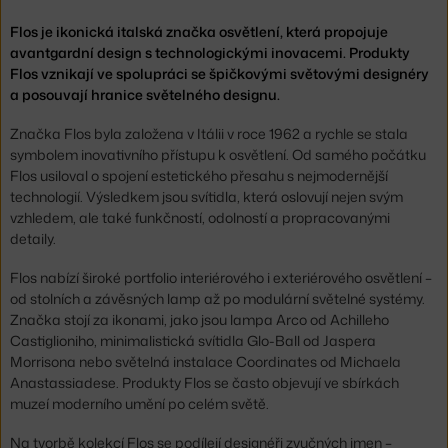
Flos je ikonická italská značka osvětlení, která propojuje
avantgardní design s technologickými inovacemi. Produkty
Flos vznikají ve spolupráci se špičkovými světovými designéry
a posouvají hranice světelného designu.
Značka Flos byla založena v Itálii v roce 1962 a rychle se stala
symbolem inovativního přístupu k osvětlení. Od samého počátku
Flos usiloval o spojení estetického přesahu s nejmodernější
technologií. Výsledkem jsou svítidla, která oslovují nejen svým
vzhledem, ale také funkčností, odolností a propracovanými
detaily.
Flos nabízí široké portfolio interiérového i exteriérového osvětlení –
od stolních a závěsných lamp až po modulární světelné systémy.
Značka stojí za ikonami, jako jsou lampa Arco od Achilleho
Castiglioniho, minimalistická svítidla Glo-Ball od Jaspera
Morrisona nebo světelná instalace Coordinates od Michaela
Anastassiadese. Produkty Flos se často objevují ve sbírkách
muzeí moderního umění po celém světě.
Na tvorbě kolekcí Flos se podílejí designéři zvučných jmen –