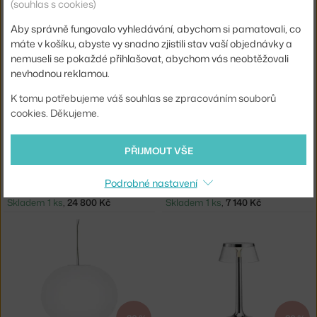
(souhlas s cookies)
FLOS
FLOS
STOJACÍ LAMPA TAB F, MATTE BLUE
STOLNÍ LAMPA TAB T, BLACK
Aby správně fungovalo vyhledávání, abychom si pamatovali, co
Skladem 1 ks
,
9 520 Kč
Skladem 1 ks
,
7 340 Kč
máte v košíku, abyste vy snadno zjistili stav vaší objednávky a
nemuseli se pokaždé přihlašovat, abychom vás neobtěžovali
nevhodnou reklamou.
K tomu potřebujeme váš souhlas se zpracováním souborů
cookies. Děkujeme.
−20 %
−20 %
PŘIJMOUT VŠE
FLOS
FLOS
Podrobné nastavení
LAMPA SNOOPY, BLACK
NÁSTĚNNÉ SVÍTIDLO GLO-BALL W, WHITE
Skladem 1 ks
,
24 800 Kč
Skladem 1 ks
,
7 140 Kč