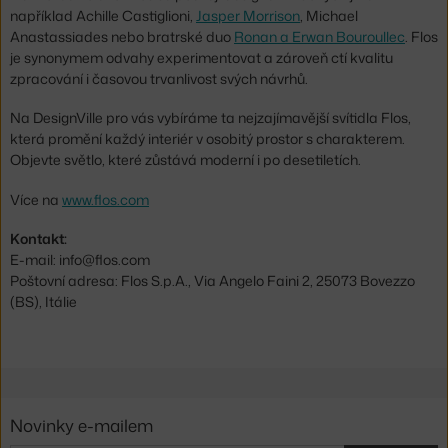
například Achille Castiglioni,
Jasper Morrison
, Michael
Anastassiades nebo bratrské duo
Ronan a Erwan Bouroullec
. Flos
je synonymem odvahy experimentovat a zároveň ctí kvalitu
zpracování i časovou trvanlivost svých návrhů.
Na DesignVille pro vás vybíráme ta nejzajímavější svítidla Flos,
která promění každý interiér v osobitý prostor s charakterem.
Objevte světlo, které zůstává moderní i po desetiletích.
Více na
www.flos.com
Kontakt:
E-mail: info@flos.com
Poštovní adresa: Flos S.p.A., Via Angelo Faini 2, 25073 Bovezzo
(BS), Itálie
Novinky e-mailem