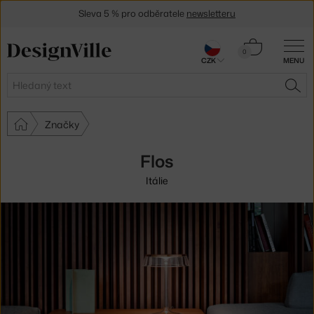
Sleva 5 % pro odběratele
newsletteru
30 dní na vrácení zboží
Košík
0
CZK
MENU
0 Kč
Hledat
HLE
Značky
Flos
Itálie