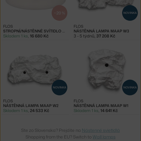
−20 %
NOVINKA
FLOS
FLOS
STROPNÍ/NÁSTĚNNÉ SVÍTIDLO CLARA, WHITE
NÁSTĚNNÁ LAMPA MAAP W3
Skladem 1 ks
,
16 680 Kč
3 - 5 týdnů
,
37 208 Kč
NOVINKA
NOVINKA
FLOS
FLOS
NÁSTĚNNÁ LAMPA MAAP W2
NÁSTĚNNÁ LAMPA MAAP W1
Skladem 1 ks
,
24 533 Kč
Skladem 1 ks
,
14 641 Kč
Ste zo Slovenska? Prejdite na
Nástenné svietidlá
Shopping from the EU? Switch to
Wall lamps