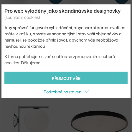
FLOS
FLOS
Pro web vyladěný jako skandinávské designovky
LAMPA NOCTURNE CONE, SILVER
LAMPA NOCTURNE CONE, BLACK
(souhlas s cookies)
3 - 5 týdnů
,
9 400 Kč
Skladem 1 ks
,
9 400 Kč
Aby správně fungovalo vyhledávání, abychom si pamatovali, co
máte v košíku, abyste vy snadno zjistili stav vaší objednávky a
nemuseli se pokaždé přihlašovat, abychom vás neobtěžovali
nevhodnou reklamou.
K tomu potřebujeme váš souhlas se zpracováním souborů
cookies. Děkujeme.
PŘIJMOUT VŠE
FLOS
FLOS
NÁSTĚNNÉ/STROPNÍ SVÍTIDLO IC C/W1, BLACK
NÁSTĚNNÉ/STROPNÍ SVÍTIDLO IC C/W1, BRASS
3 - 5 týdnů
,
12 150 Kč
3 - 5 týdnů
,
12 150 Kč
Podrobné nastavení