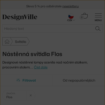
Sleva 5 % pro odběratele
newsletteru
30 dní na vrácení zboží
Košík
0
CZK
MENU
0 Kč
Hledat
HLE
Svítidla
Nástěnná svítidla Flos
Designové nástěnné lampy oceníte nad nočním stolkem,
pracovním stolem,
…
Číst dále
Filtrovat
Od nejpopulárnějších
Vybrané
Zrušit filtr
ZNAČKA
Flos
filtry: