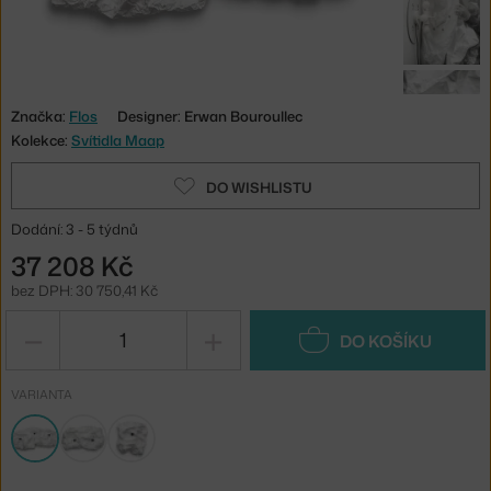
Značka:
Flos
Designer: Erwan Bouroullec
Kolekce:
Svítidla Maap
DO WISHLISTU
Dodání: 3 - 5 týdnů
37 208 Kč
bez DPH: 30 750,41 Kč
−
+
DO KOŠÍKU
VARIANTA