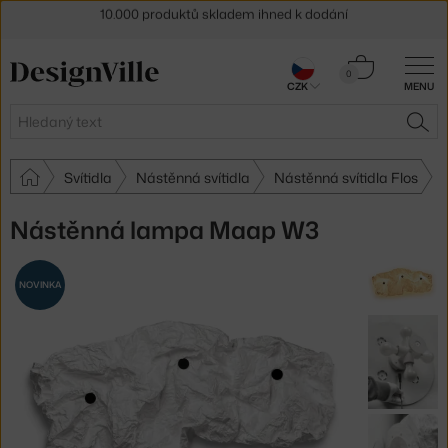
Sleva 5 % pro odběratele
newsletteru
30 dní na vrácení zboží
Košík
0
CZK
MENU
0 Kč
Hledat
HLE
Svítidla
Nástěnná svítidla
Nástěnná svítidla Flos
Nástěnná lampa Maap W3
NOVINKA