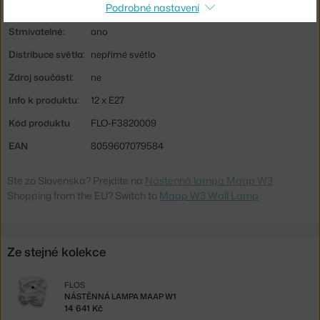
Podrobné nastavení
Max Watt (LED):
15 W
Stmívatelné:
ano
Distribuce světla:
nepřímé světlo
Zdroj součástí:
ne
Info k produktu:
12 x E27
Kód produktu
FLO-F3820009
EAN
8059607079584
Ste zo Slovenska? Prejdite na
Nástenná lampa Maap W3
Shopping from the EU? Switch to
Maap W3 Wall Lamp
Ze stejné kolekce
FLOS
NÁSTĚNNÁ LAMPA MAAP W1
14 641 Kč