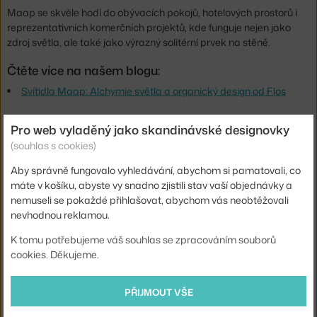
Maap se skvěle hodí do obývacích pokojů, hotelových prostorů i
reprezentativních komerčních projektů, kde funguje nejen jako
zdroj světla, ale také jako výrazný solitérní prvek na stěně.
Čtěte více na našem blogu:
Svítidla Maap: Alchymie světla a organický design od Flos
Hloubka:
22 cm
Pro web vyladěný jako skandinávské designovky
Výška:
155 cm
(souhlas s cookies)
Šířka:
320 cm
Aby správně fungovalo vyhledávání, abychom si pamatovali, co
máte v košíku, abyste vy snadno zjistili stav vaší objednávky a
Velikost svítidla:
velké (nad 50 cm)
nemuseli se pokaždé přihlašovat, abychom vás neobtěžovali
Barva:
bílá
nevhodnou reklamou.
Materiál:
tkanina, ocel
K tomu potřebujeme váš souhlas se zpracováním souborů
cookies. Děkujeme.
Krytí:
IP20
Hlavní materiál:
textil / papír
PŘIJMOUT VŠE
Patice / zdroj:
E27