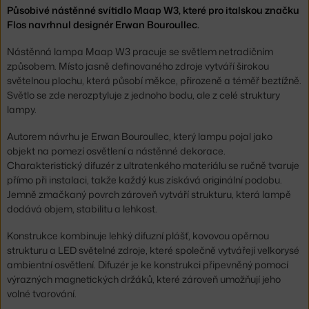
Působivé nástěnné svítidlo Maap W3, které pro italskou značku
Flos navrhnul designér Erwan Bouroullec.
Nástěnná lampa Maap W3 pracuje se světlem netradičním
způsobem. Místo jasně definovaného zdroje vytváří širokou
světelnou plochu, která působí měkce, přirozeně a téměř beztížně.
Světlo se zde nerozptyluje z jednoho bodu, ale z celé struktury
lampy.
Autorem návrhu je Erwan Bouroullec, který lampu pojal jako
objekt na pomezí osvětlení a nástěnné dekorace.
Charakteristický difuzér z ultratenkého materiálu se ručně tvaruje
přímo při instalaci, takže každý kus získává originální podobu.
Jemně zmačkaný povrch zároveň vytváří strukturu, která lampě
dodává objem, stabilitu a lehkost.
Konstrukce kombinuje lehký difuzní plášť, kovovou opěrnou
strukturu a LED světelné zdroje, které společně vytvářejí velkorysé
ambientní osvětlení. Difuzér je ke konstrukci připevněný pomocí
výrazných magnetických držáků, které zároveň umožňují jeho
volné tvarování.