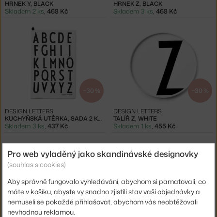
HRNEK Y, BLACK
HRNEK Z, BLACK
Skladem 2 ks
,
468 Kč
Skladem 3 ks
,
468 Kč
−30 %
−30 %
DESIGN LETTERS
DESIGN LETTERS
KUCHYŇSKÁ UTĚRKA, SADA 2 KS, WHITE
TALÍŘ Z, WHITE
Skladem 3 ks
,
437 Kč
Skladem 1 ks
,
455 Kč
Pro web vyladěný jako skandinávské designovky
(souhlas s cookies)
Aby správně fungovalo vyhledávání, abychom si pamatovali, co
máte v košíku, abyste vy snadno zjistili stav vaší objednávky a
nemuseli se pokaždé přihlašovat, abychom vás neobtěžovali
−30 %
−30 %
nevhodnou reklamou.