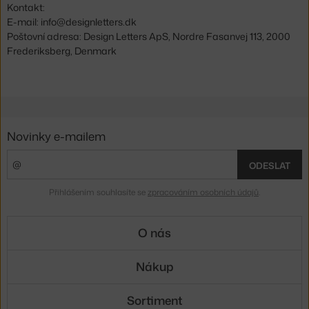
Kontakt:
E-mail: info@designletters.dk
Poštovní adresa: Design Letters ApS, Nordre Fasanvej 113, 2000
Frederiksberg, Denmark
Novinky e-mailem
ODESLAT
Přihlášením souhlasíte se
zpracováním osobních údajů
.
O nás
Nákup
Sortiment