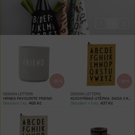
1
2
3
Produkty
značky
Design
Letters
−25 %
−30 %
DESIGN LETTERS
DESIGN LETTERS
HRNEK FAVOURITE FRIEND
KUCHYŇSKÁ UTĚRKA, SADA 2 KS, HONEY
Skladem 1 ks
,
468 Kč
Skladem > 5 ks
,
437 Kč