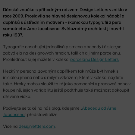
Dánská značka s příhodným názvem Design Letters vznikla v
roce 2009. Proslavila se hlavně designovou kolekcí nádobí a
doplňků s ústředním motivem – ikonickou typografií z pera
samotného Arne Jacobsena. Světoznámý architekt ji navrhl
roku 1937.
Typografie obsahující jednotlivá písmena abecedy i číslice,se
zabydlela na designových hrncích, talířích a jiném porcelánu.
Prohlédnout si jej můžete v kolekci
porcelánu Design Letters
.
Hezkým personalizovaným doplňkem tak může být hrnek s
iniciálou jména nebo s milým vzkazem, které v kolekci najdete
také. Hrnky mohou sloužit také jako pomocníci v pracovně nebo v
koupelně, jejich variabilitu ještě podtrhuje také možnost dokoupit
dřevěné víčko.
Podívejte se také na náš blog, kde jsme „
Abecedu od Arne
Jacobsena
“ představili blíže.
Více na
designlettters.com
.