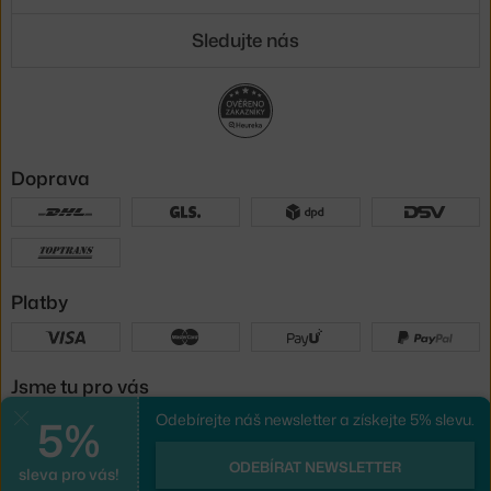
Sledujte nás
Doprava
Platby
Jsme tu pro vás
5%
Odebírejte náš newsletter a získejte 5% slevu.
Zavřít
UX design
a
e-shop na míru
od
ODEBÍRAT NEWSLETTER
sleva pro vás!
PeckaDesign