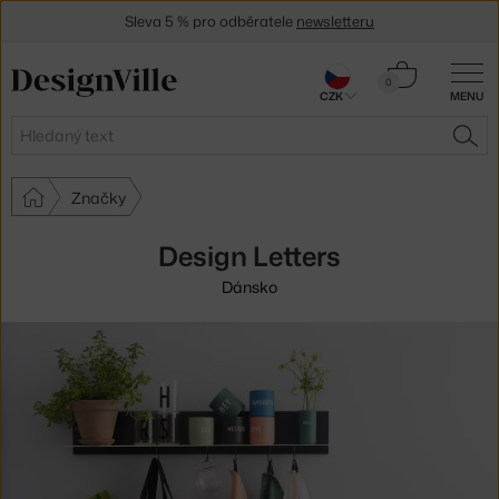
Sleva 5 % pro odběratele
newsletteru
30 dní na vrácení zboží
Košík
0
CZK
MENU
0 Kč
Hledat
HLE
Značky
Design Letters
Dánsko