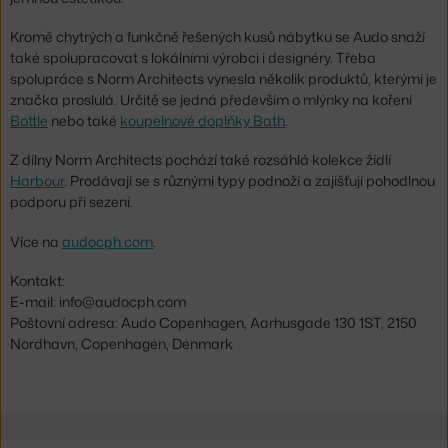
Kromě chytrých a funkčně řešených kusů nábytku se Audo snaží
také spolupracovat s lokálními výrobci i designéry. Třeba
spolupráce s Norm Architects vynesla několik produktů, kterými je
značka proslulá. Určitě se jedná především o mlýnky na koření
Bottle
nebo také
koupelnové doplňky Bath
.
Z dílny Norm Architects pochází také rozsáhlá kolekce židlí
Harbour
. Prodávají se s různými typy podnoží a zajišťují pohodlnou
podporu při sezení.
Více na
audocph.com
.
Kontakt:
E-mail: info@audocph.com
Poštovní adresa: Audo Copenhagen, Aarhusgade 130 1ST, 2150
Nordhavn, Copenhagen, Denmark