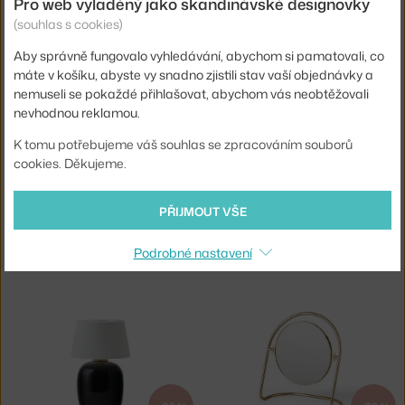
Pro web vyladěný jako skandinávské designovky
AUDO COPENHAGEN
AUDO COPENHAGEN
(souhlas s cookies)
MLÝNKY BOTTLE, BARLEY
ŽIDLE READY POLSTROVANÁ, OAK/BOUCLÉ 02
Skladem 4 ks
,
1 528 Kč
Skladem 2 ks
,
9 488 Kč
Aby správně fungovalo vyhledávání, abychom si pamatovali, co
máte v košíku, abyste vy snadno zjistili stav vaší objednávky a
nemuseli se pokaždé přihlašovat, abychom vás neobtěžovali
nevhodnou reklamou.
K tomu potřebujeme váš souhlas se zpracováním souborů
cookies. Děkujeme.
−20 %
−20 %
PŘIJMOUT VŠE
AUDO COPENHAGEN
AUDO COPENHAGEN
PŘENOSNÁ LAMPA TORSO, RUBY
PŘENOSNÁ LAMPA TORSO, SAND
Podrobné nastavení
Skladem 1 ks
,
4 384 Kč
Skladem 1 ks
,
4 384 Kč