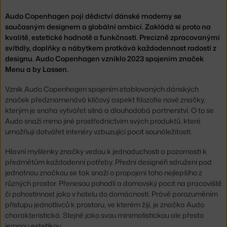
Audo Copenhagen pojí dědictví dánské moderny se
současným designem a globální ambicí. Zakládá si proto na
kvalitě, estetické hodnotě a funkčnosti. Precizně zpracovanými
svítidly, doplňky a nábytkem protkává každodennost radostí z
designu. Audo Copenhagen vzniklo 2023 spojením značek
Menu a by Lassen.
Vznik Audo Copenhagen spojením etablovaných dánských
značek předznamenává klíčový aspekt filozofie nové značky,
kterým je snaha vytvářet silná a dlouhodobá partnerství. O to se
Audo snaží mimo jiné prostřednictvím svých produktů, které
umožňují dotvářet interiéry vzbuzující pocit sounáležitosti.
Hlavní myšlenky značky vedou k jednoduchosti a pozornosti k
předmětům každodenní potřeby. Přední designéři sdružení pod
jednotnou značkou se tak snaží o propojení toho nejlepšího z
různých prostor. Přenesou pohodlí a domovský pocit na pracoviště
či pohostinnost jako v hotelu do domácnosti. Právě porozuměním
přístupu jednotlivců k prostoru, ve kterém žijí, je značka Audo
charakteristická. Stejně jako svou minimalistickou ale přesto
jemnou estetikou.