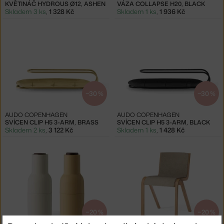
KVĚTINÁČ HYDROUS Ø12, ASHEN
VÁZA COLLAPSE H20, BLACK
Skladem 3 ks
,
1 328 Kč
Skladem 1 ks
,
1 936 Kč
−30 %
−30 %
AUDO COPENHAGEN
AUDO COPENHAGEN
SVÍCEN CLIP H5 3-ARM, BRASS
SVÍCEN CLIP H5 3-ARM, BLACK
Skladem 2 ks
,
3 122 Kč
Skladem 1 ks
,
1 428 Kč
−20 %
−20 %