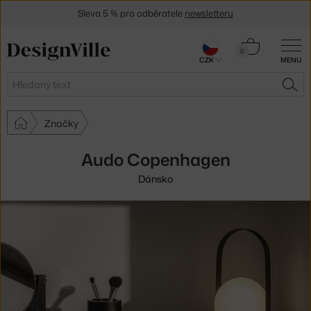
Sleva 5 % pro odběratele
newsletteru
30 dní na vrácení zboží
Košík
0
CZK
MENU
0 Kč
Hledat
HLE
Značky
Audo Copenhagen
Dánsko