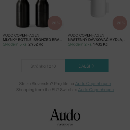
−20 %
−20 %
AUDO COPENHAGEN
AUDO COPENHAGEN
MLÝNKY BOTTLE, BRONZED BRASS
NÁSTĚNNÝ DÁVKOVAČ MÝDLA, WHITE
Skladem 5 ks
,
2 752 Kč
Skladem 2 ks
,
1 432 Kč
Stránka 1 z 10
DALŠÍ
Ste zo Slovenska? Prejdite na
Audo Copenhagen
Shopping from the EU? Switch to
Audo Copenhagen