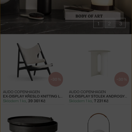
1
2
3
Produkty
značky
Audo
Copenhagen
−30 %
−30 %
AUDO COPENHAGEN
AUDO COPENHAGEN
EX-DISPLAY KŘESLO KNITTING LOUNGE CHAIR, BARNUM BOUCLÉ
EX-DISPLAY STOLEK ANDROGYNE SIDE, IVORY
Skladem 1 ks
,
39 361 Kč
Skladem 1 ks
,
7 231 Kč