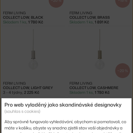
−20 %
−15 %
FERM LIVING
FERM LIVING
COLLECT LOW, BLACK
COLLECT LOW, BRASS
Skladem 1 ks
,
1 780 Kč
Skladem 1 ks
,
1 891 Kč
−20 %
FERM LIVING
FERM LIVING
COLLECT LOW, LIGHT GREY
COLLECT LOW, CASHMERE
3 - 4 týdny
,
2 225 Kč
Skladem 1 ks
,
1 780 Kč
Pro web vyladěný jako skandinávské designovky
(souhlas s cookies)
Aby správně fungovalo vyhledávání, abychom si pamatovali, co
máte v košíku, abyste vy snadno zjistili stav vaší objednávky a