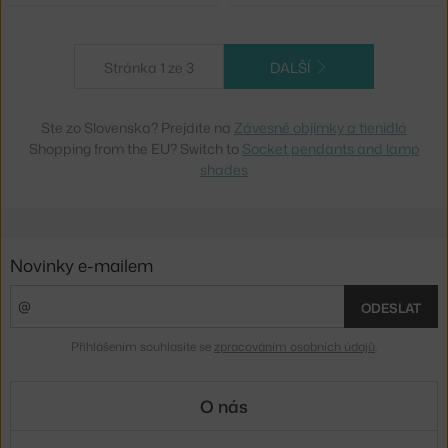
Stránka 1 ze 3
DALŠÍ
Ste zo Slovenska? Prejdite na
Závesné objímky a tienidlá
Shopping from the EU? Switch to
Socket pendants and lamp
shades
Novinky e-mailem
ODESLAT
Přihlášením souhlasíte se
zpracováním osobních údajů
.
O nás