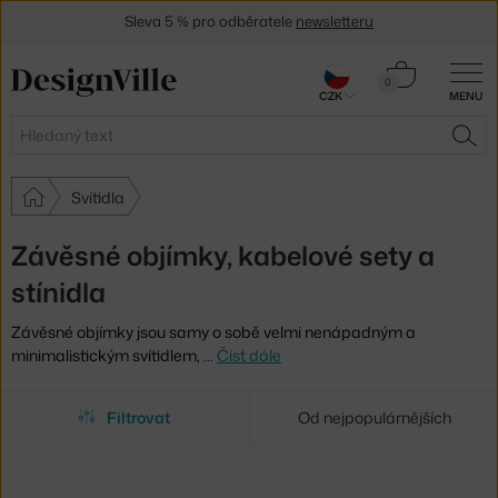
Sleva 5 % pro odběratele
newsletteru
30 dní na vrácení zboží
Košík
0
CZK
MENU
0 Kč
Hledat
HLE
Svítidla
Závěsné objímky, kabelové sety a
stínidla
Závěsné objímky jsou samy o sobě velmi nenápadným a
minimalistickým svítidlem,
…
Číst dále
Filtrovat
Od nejpopulárnějších