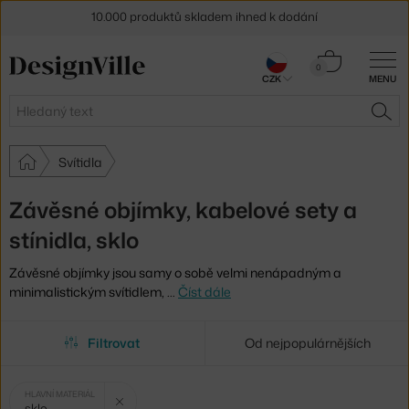
10.000 produktů skladem ihned k dodání
Sleva 5 % pro odběratele
newsletteru
Košík
0
CZK
MENU
0 Kč
30 dní na vrácení zboží
Hledat
HLE
Svítidla
Závěsné objímky, kabelové sety a
stínidla, sklo
Závěsné objímky jsou samy o sobě velmi nenápadným a
minimalistickým svítidlem,
…
Číst dále
Filtrovat
Od nejpopulárnějších
Vybrané
Zrušit filtr
HLAVNÍ MATERIÁL
sklo