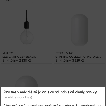
filtry:
MUUTO
FERM LIVING
LED LAMPA E27, BLACK
STÍNÍTKO COLLECT OPAL TALL, WHITE
3 - 4 týdny
,
2 238 Kč
3 - 4 týdny
,
3 725 Kč
Pro web vyladěný jako skandinávské designovky
(souhlas s cookies)
Aby správně fungovalo vyhledávání, abychom si pamatovali, co