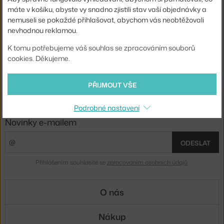
FERM LIVING
máte v košíku, abyste vy snadno zjistili stav vaší objednávky a
STÍNÍTKO COLLECT OPAL SPHERE, WHITE
nemuseli se pokaždé přihlašovat, abychom vás neobtěžovali
3 - 4 týdny
,
3 475 Kč
nevhodnou reklamou.
K tomu potřebujeme váš souhlas se zpracováním souborů
Ste zo Slovenska? Prejdite na
Závesné objímky a tienidlá
cookies. Děkujeme.
Shopping from the EU? Switch to
Socket pendants and lamp
shades
PŘIJMOUT VŠE
Podrobné nastavení
Novinky e-mailem
ODESLAT
Přihlášením souhlasíte se
zpracováním osobních údajů
.
O nás
Nákup