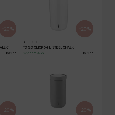
−20 %
−20 %
STELTON
ALLIC
TO GO CLICK 0.4 L, STEEL CHALK
831 Kč
Skladem 4 ks
831 Kč
−20 %
−20 %