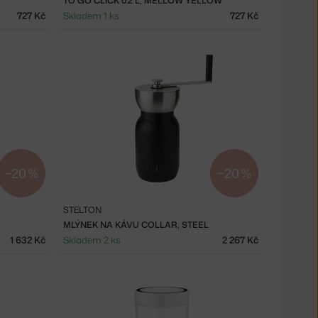
TO GO CLICK 0.2 L, MELLOW YELLOW
727 Kč
Skladem 1 ks
727 Kč
−20 %
−20 %
STELTON
MLÝNEK NA KÁVU COLLAR, STEEL
1 632 Kč
Skladem 2 ks
2 267 Kč