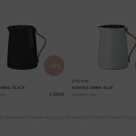
−25 %
STELTON
EMMA, BLACK
KONVICE EMMA, BLUE
 ks
2 321 Kč
Skladem 2 ks
 zo Slovenska? Prejdite na
Stelton
Shopping from the EU? Switch to
St