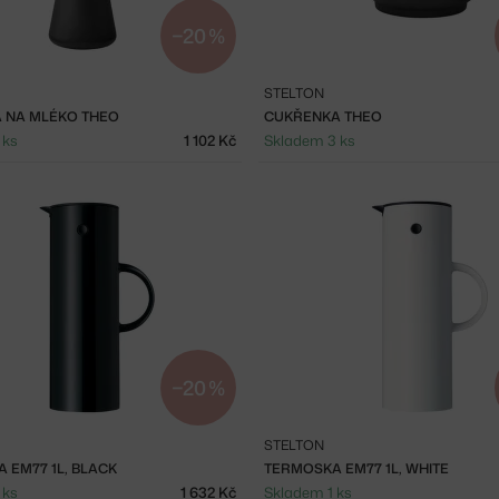
−20 %
STELTON
 NA MLÉKO THEO
CUKŘENKA THEO
 ks
1 102 Kč
Skladem 3 ks
−20 %
STELTON
 EM77 1L, BLACK
TERMOSKA EM77 1L, WHITE
 ks
1 632 Kč
Skladem 1 ks