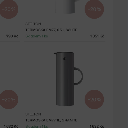
−20 %
−20 %
STELTON
TERMOSKA EM77, 0.5 L, WHITE
790 Kč
Skladem 1 ks
1 351 Kč
−20 %
−20 %
STELTON
TERMOSKA EM77 1L, GRANITE
1 632 Kč
Skladem 1 ks
1 632 Kč