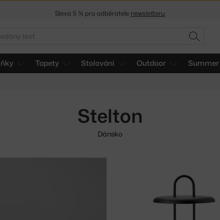
Sleva 5 % pro odběratele
newsletteru
30 dní na vrácení zboží
edat
HLEDAT
lňky
Tapety
Stolování
Outdoor
Summer 
Stelton
Dánsko