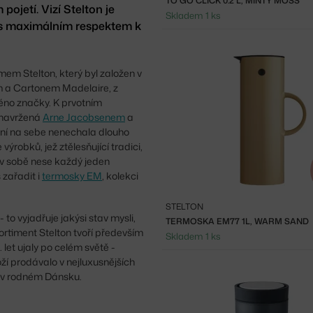
TO GO CLICK 0.2 L, MINTY MOSS
ojetí. Vizí Stelton je
Skladem 1 ks
n s maximálním respektem k
mem Stelton, který byl založen v
m a Cartonem Madelaire, z
méno značky. K prvotním
 navržená
Arne Jacobsenem
a
ění na sebe nenechala dlouho
ýrobků, jež ztělesňující tradici,
é v sobě nese každý jeden
 zařadit i
termosky EM
, kolekci
STELTON
 to vyjadřuje jakýsi stav mysli,
TERMOSKA EM77 1L, WARM SAND
Sortiment Stelton tvoří především
Skladem 1 ks
let ujaly po celém světě -
ží prodávalo v nejluxusnějších
 v rodném Dánsku.