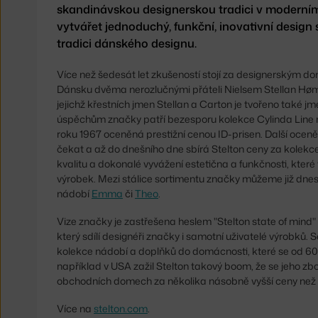
skandinávskou designerskou tradici v moderním p
vytvářet jednoduchý, funkční, inovativní desig
tradici dánského designu.
Více než šedesát let zkušeností stojí za designerským do
Dánsku dvěma nerozlučnými přáteli Nielsem Stellan Hø
jejichž křestních jmen Stellan a Carton je tvořeno také j
úspěchům značky patří bezesporu kolekce Cylinda Line
roku 1967 oceněná prestižní cenou ID-prisen. Další ocen
čekat a až do dnešního dne sbírá Stelton ceny za kolekce v
kvalitu a dokonalé vyvážení estetična a funkčnosti, kter
výrobek. Mezi stálice sortimentu značky můžeme již dnes
nádobí
Emma
či
Theo
.
Vize značky je zastřešena heslem "Stelton state of mind" -
který sdílí designéři značky i samotní uživatelé výrobků. 
kolekce nádobí a doplňků do domácnosti, které se od 60. 
například v USA zažil Stelton takový boom, že se jeho zbo
obchodních domech za několika násobně vyšší ceny než
Více na
stelton.com
.