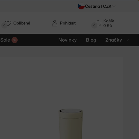
Čeština |
CZK
Košík
Oblíbené
Přihlásit
0 Kč
0
0
Sale
Novinky
Blog
Značky