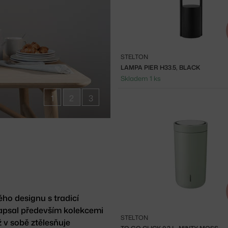
STELTON
LAMPA PIER H33.5, BLACK
Skladem 1 ks
1
2
3
ého designu s tradicí
zapsal především kolekcemi
STELTON
 v sobě ztělesňuje