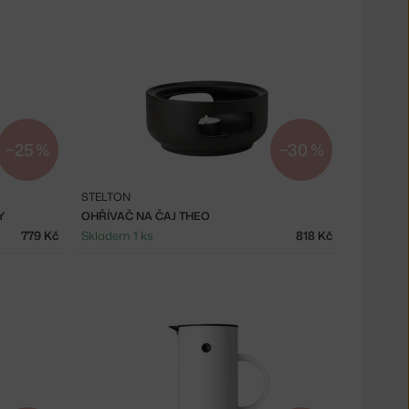
−25 %
−30 %
STELTON
Y
OHŘÍVAČ NA ČAJ THEO
779 Kč
Skladem 1 ks
818 Kč