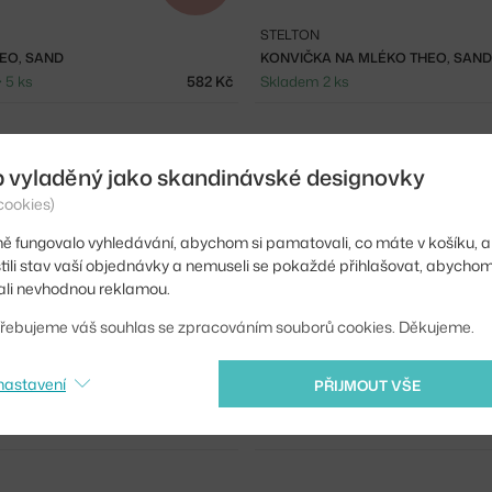
STELTON
EO, SAND
KONVIČKA NA MLÉKO THEO, SAND
 5 ks
582 Kč
Skladem 2 ks
b vyladěný jako skandinávské designovky
cookies)
ě fungovalo vyhledávání, abychom si pamatovali, co máte v košíku, a
stili stav vaší objednávky a nemuseli se pokaždé přihlašovat, abycho
li nevhodnou reklamou.
−20 %
řebujeme váš souhlas se zpracováním souborů cookies. Děkujeme.
STELTON
nastavení
PŘIJMOUT VŠE
 EM77 1L, CLOUD
TO GO CLICK 0.4 L, STEEL BLACK
 ks
1 632 Kč
Skladem 2 ks