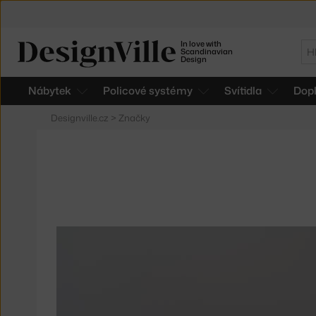
In love with
Hl
Scandinavian
Design
Nábytek
Policové systémy
Svítidla
Dop
Designville.cz
>
Značky
Produkty
značky
Stelton