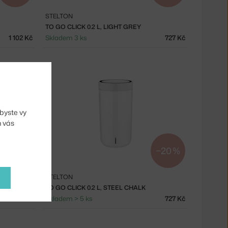
STELTON
TO GO CLICK 0.2 L, LIGHT GREY
1 102 Kč
Skladem 3 ks
727 Kč
byste vy
m vás
−20 %
−20 %
STELTON
TO GO CLICK 0.2 L, STEEL CHALK
831 Kč
Skladem > 5 ks
727 Kč