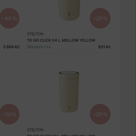
−40 %
−20 %
STELTON
TO GO CLICK 0.4 L, MELLOW YELLOW
3 884 Kč
Skladem 1 ks
831 Kč
−20 %
−20 %
STELTON