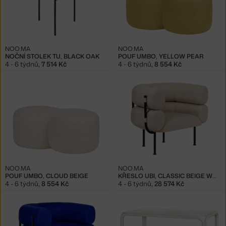
NOO.MA
NOO.MA
NOČNÍ STOLEK TU, BLACK OAK
POUF UMBO, YELLOW PEAR
4 - 6 týdnů
,
7 514 Kč
4 - 6 týdnů
,
8 554 Kč
NOO.MA
NOO.MA
POUF UMBO, CLOUD BEIGE
KŘESLO UBI, CLASSIC BEIGE WOOL
4 - 6 týdnů
,
8 554 Kč
4 - 6 týdnů
,
28 574 Kč