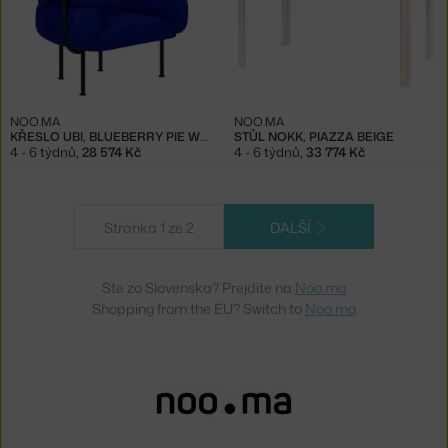
NOO.MA
NOO.MA
KŘESLO UBI, BLUEBERRY PIE WOOL
STŮL NOKK, PIAZZA BEIGE
4 - 6 týdnů
,
28 574 Kč
4 - 6 týdnů
,
33 774 Kč
Stránka 1 ze 2
DALŠÍ
Ste zo Slovenska? Prejdite na
Noo.ma
Shopping from the EU? Switch to
Noo.ma