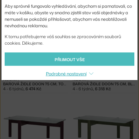
NOO.MA
NOO.MA
Aby správně fungovalo vyhledávání, abychom si pamatovali, co
BAROVÁ ŽIDLE DOON 75 CM, VULCANO BLACK
BAROVÁ ŽIDLE DOON 75 CM, PEBBLE GREY
máte v košíku, abyste vy snadno zjistili stav vaší objednávky a
4 - 6 týdnů
,
6 474 Kč
4 - 6 týdnů
,
6 474 Kč
nemuseli se pokaždé přihlašovat, abychom vás neobtěžovali
nevhodnou reklamou.
K tomu potřebujeme váš souhlas se zpracováním souborů
cookies. Děkujeme.
PŘIJMOUT VŠE
Podrobné nastavení
NOO.MA
NOO.MA
BAROVÁ ŽIDLE DOON 75 CM, TOMATO RED
BAROVÁ ŽIDLE DOON 75 CM, BLUEBERRY PIE
4 - 6 týdnů
,
6 474 Kč
4 - 6 týdnů
,
6 318 Kč