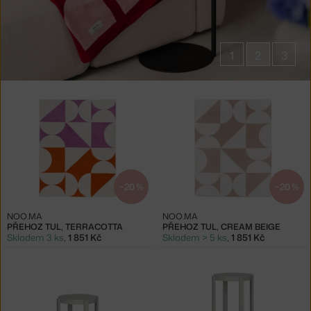
1
2
3
Produkty
značky
Noo.ma
−20 %
−20 %
NOO.MA
NOO.MA
PŘEHOZ TUL, TERRACOTTA
PŘEHOZ TUL, CREAM BEIGE
Skladem 3 ks
,
1 851 Kč
Skladem > 5 ks
,
1 851 Kč