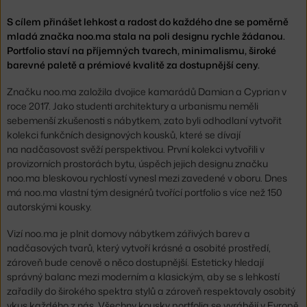
S cílem přinášet lehkost a radost do každého dne se poměrně
mladá značka noo.ma stala na poli designu rychle žádanou.
Portfolio staví na příjemných tvarech, minimalismu, široké
barevné paletě a prémiové kvalitě za dostupnější ceny.
Značku noo.ma založila dvojice kamarádů Damian a Cyprian v
roce 2017. Jako studenti architektury a urbanismu neměli
sebemenší zkušenosti s nábytkem, zato byli odhodlaní vytvořit
kolekci funkčních designových kousků, které se dívají
na nadčasovost svěží perspektivou. První kolekci vytvořili v
provizorních prostorách bytu, úspěch jejich designu značku
noo.ma bleskovou rychlostí vynesl mezi zavedené v oboru. Dnes
má noo.ma vlastní tým designérů tvořící portfolio s více než 150
autorskými kousky.
Vizí noo.ma je plnit domovy nábytkem zářivých barev a
nadčasových tvarů, který vytvoří krásné a osobité prostředí,
zároveň bude cenově o něco dostupnější. Esteticky hledají
správný balanc mezi moderním a klasickým, aby se s lehkostí
zařadily do širokého spektra stylů a zároveň respektovaly osobitý
vkus každého z nás. Všechny kousky portfolia se vyrábějí v Evropě