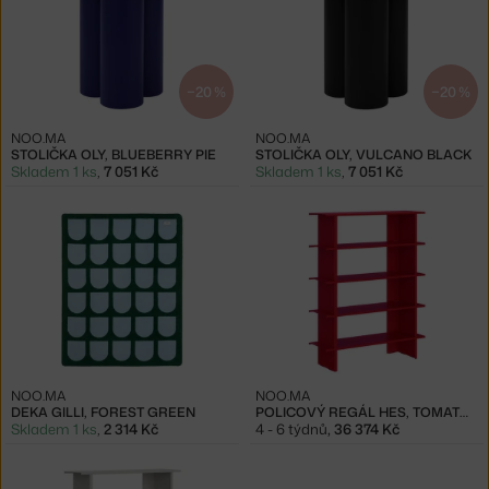
−20 %
−20 %
NOO.MA
NOO.MA
STOLIČKA OLY, BLUEBERRY PIE
STOLIČKA OLY, VULCANO BLACK
Skladem 1 ks
,
7 051 Kč
Skladem 1 ks
,
7 051 Kč
NOO.MA
NOO.MA
DEKA GILLI, FOREST GREEN
POLICOVÝ REGÁL HES, TOMATO RED
Skladem 1 ks
,
2 314 Kč
4 - 6 týdnů
,
36 374 Kč