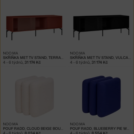
NOO.MA
NOO.MA
SKŘÍŇKA MET TV STAND, TERRACOTTA BLUSH
SKŘÍŇKA MET TV STAND, VULCANO BLACK
4 - 6 týdnů
,
31 174 Kč
4 - 6 týdnů
,
31 174 Kč
NOO.MA
NOO.MA
POUF RADD, CLOUD BEIGE BOUCLE
POUF RADD, BLUEBERRY PIE WOOL
4 - 6 týdnů
,
8 034 Kč
4 - 6 týdnů
,
8 554 Kč