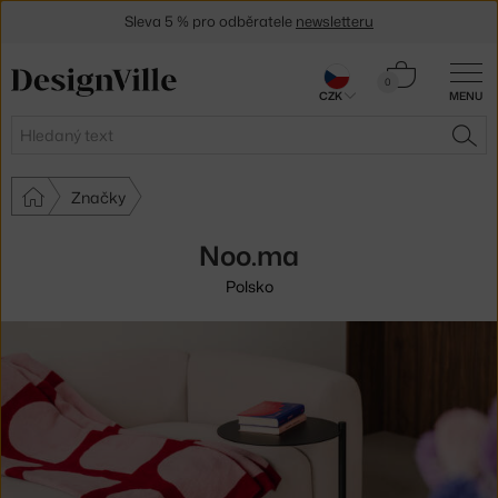
Sleva 5 % pro odběratele
newsletteru
30 dní na vrácení zboží
Košík
0
CZK
MENU
0 Kč
Hledat
HLE
Značky
Noo.ma
Polsko