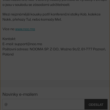
a jsou v souladu se zásadami udržitelnosti.
Mezi nejznámější kousky patří konferenční stolky Kob, kolekce
Nokk, přehozy Tul, nebo komody Met.
Více na
www.noo.ma
Kontakt:
E-mail: support@noo.ma
Poštovní adresa: NOOMA SP. Z O.O., Woźna 9c/2, 61-777 Poznań,
Poland
Novinky e-mailem
ODESLAT