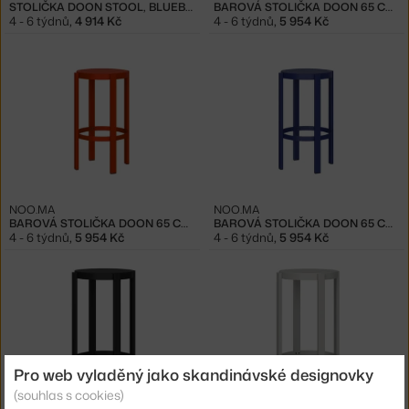
STOLIČKA DOON STOOL, BLUEBERRY PIE
BAROVÁ STOLIČKA DOON 65 CM, VULCANO BLACK
4 - 6 týdnů
,
4 914 Kč
4 - 6 týdnů
,
5 954 Kč
NOO.MA
NOO.MA
BAROVÁ STOLIČKA DOON 65 CM, TOMATO RED
BAROVÁ STOLIČKA DOON 65 CM, BLUEBERRY PIE
4 - 6 týdnů
,
5 954 Kč
4 - 6 týdnů
,
5 954 Kč
Pro web vyladěný jako skandinávské designovky
(souhlas s cookies)