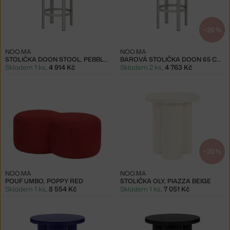
−20 %
NOO.MA
NOO.MA
STOLIČKA DOON STOOL, PEBBLE GREY
BAROVÁ STOLIČKA DOON 65 CM, PEBBLE GREY
Skladem 1 ks
,
4 914 Kč
Skladem 2 ks
,
4 763 Kč
−20 %
NOO.MA
NOO.MA
POUF UMBO, POPPY RED
STOLIČKA OLY, PIAZZA BEIGE
Skladem 1 ks
,
8 554 Kč
Skladem 1 ks
,
7 051 Kč