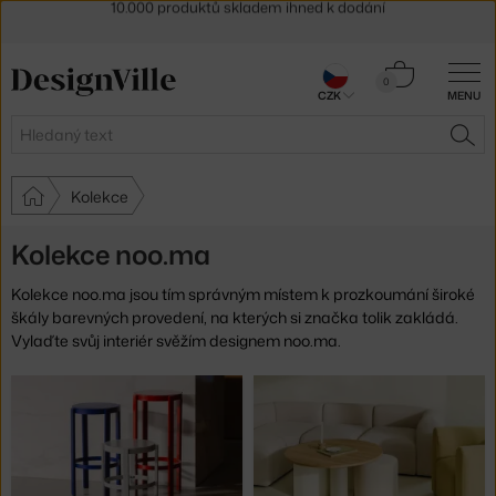
Sleva 5 % pro odběratele
newsletteru
30 dní na vrácení zboží
Košík
0
CZK
MENU
0 Kč
Hledat
HLE
Kolekce
Kolekce noo.ma
Kolekce noo.ma jsou tím správným místem k prozkoumání široké
škály barevných provedení, na kterých si značka tolik zakládá.
Vylaďte svůj interiér svěžím designem noo.ma.