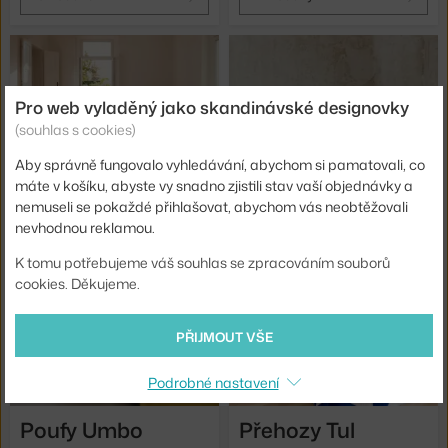
Pro web vyladěný jako skandinávské designovky
(souhlas s cookies)
Aby správně fungovalo vyhledávání, abychom si pamatovali, co
Poufy Folk
Poufy Radd
máte v košíku, abyste vy snadno zjistili stav vaší objednávky a
nemuseli se pokaždé přihlašovat, abychom vás neobtěžovali
nevhodnou reklamou.
24 kousků
2 kousky
K tomu potřebujeme váš souhlas se zpracováním souborů
cookies. Děkujeme.
PŘIJMOUT VŠE
Podrobné nastavení
Poufy Umbo
Přehozy Tul