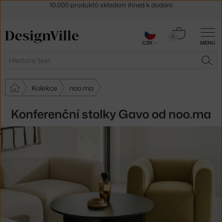
Sleva 5 % pro odběratele
newsletteru
30 dní na vrácení zboží
Košík
0
CZK
MENU
0 Kč
Hledat
HLE
Kolekce
noo.ma
Konferenční stolky Gavo od noo.ma