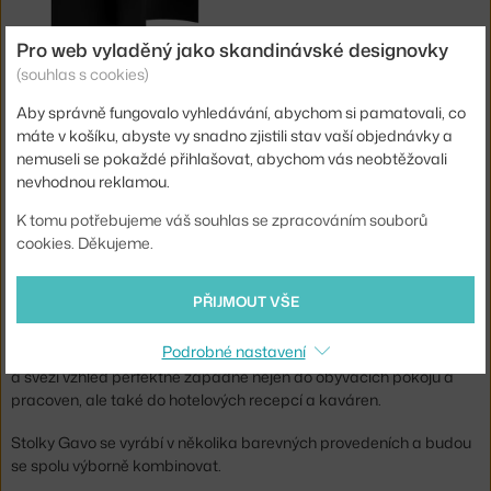
Pro web vyladěný jako skandinávské designovky
NOO.MA
(souhlas s cookies)
KONFERENČNÍ STOLEK GAVO, VULCANO BLACK
4 - 6 týdnů
,
18 174 Kč
Aby správně fungovalo vyhledávání, abychom si pamatovali, co
máte v košíku, abyste vy snadno zjistili stav vaší objednávky a
nemuseli se pokaždé přihlašovat, abychom vás neobtěžovali
Ste zo Slovenska? Prejdite na
Konferenčné stolíky Gavo
nevhodnou reklamou.
Shopping from the EU? Switch to
Gavo Coffee Tables
K tomu potřebujeme váš souhlas se zpracováním souborů
Značka:
Noo.ma
cookies. Děkujeme.
Kolekce kulatých konferenčních stolků Gavo od značky
noo.ma.
PŘIJMOUT VŠE
Konferenční stolky Gavo okouzlí svou nepravidelnou ocelovou
Podrobné nastavení
základnou a prostornou deskou z dubové dýhy. Jejich jednoduchý
a svěží vzhled perfektně zapadne nejen do obývacích pokojů a
pracoven, ale také do hotelových recepcí a kaváren.
Stolky Gavo se vyrábí v několika barevných provedeních a budou
se spolu výborně kombinovat.