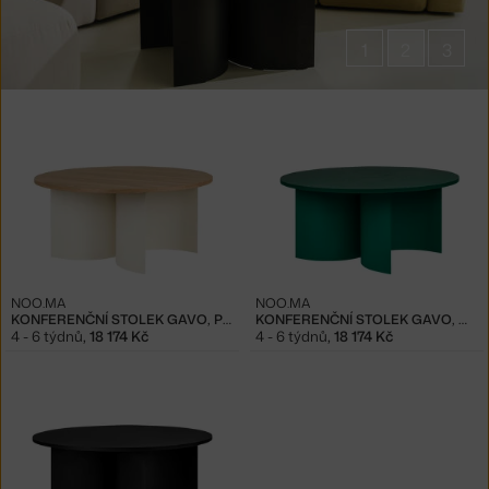
1
2
3
Produkty
v
kolekci
Konferenční
stolky
Gavo
NOO.MA
NOO.MA
KONFERENČNÍ STOLEK GAVO, PIAZZA BEIGE
KONFERENČNÍ STOLEK GAVO, WATERMELON GREEN
4 - 6 týdnů
,
18 174 Kč
4 - 6 týdnů
,
18 174 Kč