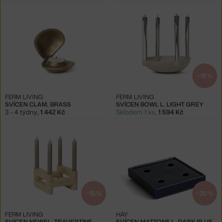
−15 %
FERM LIVING
FERM LIVING
SVÍCEN CLAM, BRASS
SVÍCEN BOWL L, LIGHT GREY
3 - 4 týdny
,
1 442 Kč
Skladem 1 ks
,
1 594 Kč
−15 %
−20 %
FERM LIVING
HAY
SVÍCEN NEWEL, TRAVERTINE
SVÍCEN MATTONE L, DARK BLUE