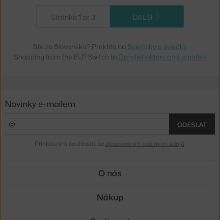
Stránka 1 ze 3
DALŠÍ
Ste zo Slovenska? Prejdite na
Svietniky a sviečky
Shopping from the EU? Switch to
Candleholders and candles
Novinky e-mailem
ODESLAT
Přihlášením souhlasíte se
zpracováním osobních údajů
.
O nás
Nákup