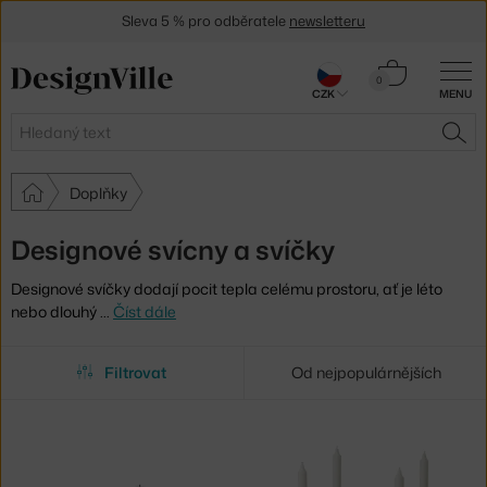
Sleva 5 % pro odběratele
newsletteru
30 dní na vrácení zboží
Košík
0
CZK
MENU
0 Kč
Hledat
HLE
Doplňky
Designové svícny a svíčky
Designové svíčky dodají pocit tepla celému prostoru, ať je léto
nebo dlouhý
…
Číst dále
Filtrovat
Od nejpopulárnějších