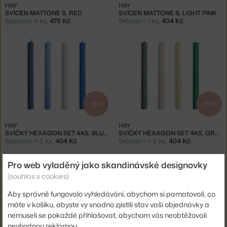
HAY
HAY
SVÍCEN MATTONE S, RED
SVÍCEN MATTONE S, LIGHT PINK
Skladem 4 ks
,
475 Kč
Skladem 1 ks
,
404 Kč
−15 %
−15 %
HAY
HAY
SVÍČKY HEXAGON SET 4KS, BLUES
SVÍČKY HEXAGON SET 4KS, GREENS
Skladem > 5 ks
,
404 Kč
Skladem > 5 ks
,
404 Kč
Pro web vyladěný jako skandinávské designovky
(souhlas s cookies)
Aby správně fungovalo vyhledávání, abychom si pamatovali, co
máte v košíku, abyste vy snadno zjistili stav vaší objednávky a
nemuseli se pokaždé přihlašovat, abychom vás neobtěžovali
−20 %
−15 %
nevhodnou reklamou.