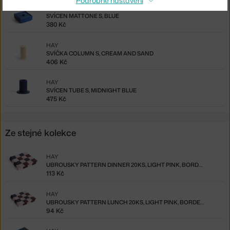
Podrobné nastavení
HAY
SVÍCEN MATTONE S, BLUE
380 Kč
HAY
SVÍČKA COLUMN S, CREAM AND SAND
406 Kč
HAY
SVÍCEN TUBE S, MIDNIGHT BLUE
475 Kč
Ze stejné kolekce
HAY
UBROUSKY PATTERN DINNER 20KS, LIGHT PINK, BORDEAUX AND BLACK M CHECK
113 Kč
HAY
UBROUSKY PATTERN LUNCH 20KS, LIGHT PINK, BORDEAUX AND BLACK M CHECK
94 Kč