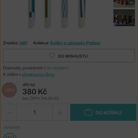
Značka:
HAY
Kolekce:
Svíčky a ubrousky Pattern
DO WISHLISTU
Doprodej, posledních
5 ks skladem
K vidění v
showroomu Brno
475 Kč
380 Kč
−20 %
bez DPH: 314,05 Kč
−
+
DO KOŠÍKU
VARIANTA