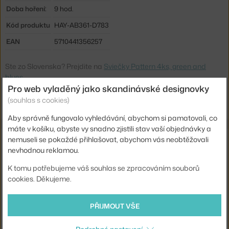
Doba hoření:
9 hod.
Kód produktu
HAY-AB361-D783
EAN
5710441356257
Ste zo Slovenska? Prejdite na
Sviečky Pattern 4ks, green and
blues
Pro web vyladěný jako skandinávské designovky
Shopping from the EU? Switch to
Pattern Candle 4pcs, green and
blues
(souhlas s cookies)
Aby správně fungovalo vyhledávání, abychom si pamatovali, co
máte v košíku, abyste vy snadno zjistili stav vaší objednávky a
Související produkty
nemuseli se pokaždé přihlašovat, abychom vás neobtěžovali
nevhodnou reklamou.
HAY
K tomu potřebujeme váš souhlas se zpracováním souborů
UBROUSKY PATTERN LUNCH 20KS, CREAM AND SAND PILLAR STRIPE
cookies. Děkujeme.
94 Kč
HAY
PŘIJMOUT VŠE
SVÍČKA COLUMN S, GREY AND BLUE
406 Kč