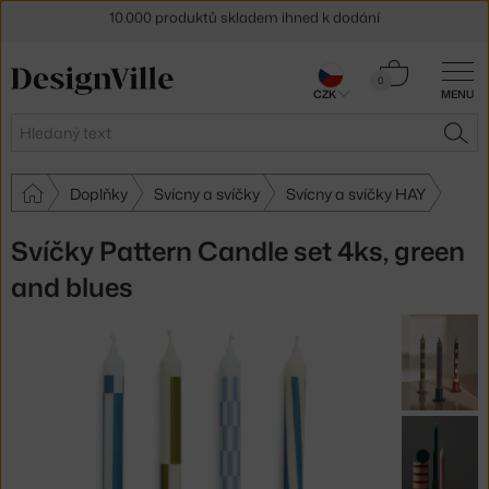
Sleva 5 % pro odběratele
newsletteru
Košík
0
30 dní na vrácení zboží
CZK
MENU
0 Kč
Hledat
HLE
Doplňky
Svícny a svíčky
Svícny a svíčky HAY
Svíčky Pattern Candle set 4ks, green
and blues