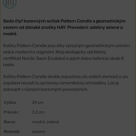
Sada čtyř barevných svíček Pattern Candle s geometrickým
vzorem od dánské značky HAY. Provedení: odstíny zelené a
modré.
Svíčky Pattern Candle jsou díky výrazným geometrickým vzorům
velice moderní a originální. Mají ekologicky udržitelný
certifikát Nordic Swan Ecolabel a jejich doba hoření je okolo 9
hodin.
Svíčky Pattern Candle skvěle zapadnou do vašich domovů a po
zapálení navodí tu správnou romantickou atmosféru. Lze je
zakoupit v různých barevných provedeních.
Výška:
24 cm
Průměr:
2,2 cm
Barva:
modrá, zelená
Materiál:
stearin