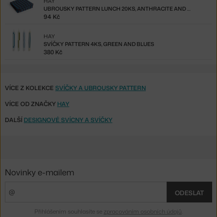
HAY
UBROUSKY PATTERN LUNCH 20KS, ANTHRACITE AND BORDEAUX PILLAR STRIPE
94 Kč
HAY
SVÍČKY PATTERN 4KS, GREEN AND BLUES
380 Kč
VÍCE Z KOLEKCE
SVÍČKY A UBROUSKY PATTERN
VÍCE OD ZNAČKY
HAY
DALŠÍ
DESIGNOVÉ SVÍCNY A SVÍČKY
Novinky e-mailem
ODESLAT
Přihlášením souhlasíte se
zpracováním osobních údajů
.