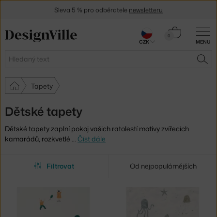
Sleva 5 % pro odběratele
newsletteru
30 dní na vrácení zboží
Košík
0
CZK
MENU
0 Kč
Hledat
HLE
Tapety
Dětské tapety
Dětské tapety zaplní pokoj vašich ratolestí motivy zvířecích
kamarádů, rozkvetlé
…
Číst dále
Filtrovat
Od nejpopulárnějších