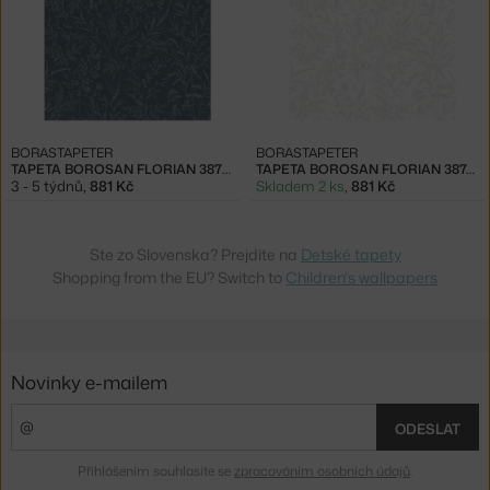
BORASTAPETER
BORASTAPETER
TAPETA BOROSAN FLORIAN 38739
TAPETA BOROSAN FLORIAN 38746
3 - 5 týdnů
,
881 Kč
Skladem 2 ks
,
881 Kč
Ste zo Slovenska? Prejdite na
Detské tapety
Shopping from the EU? Switch to
Children's wallpapers
Novinky e-mailem
ODESLAT
Přihlášením souhlasíte se
zpracováním osobních údajů
.