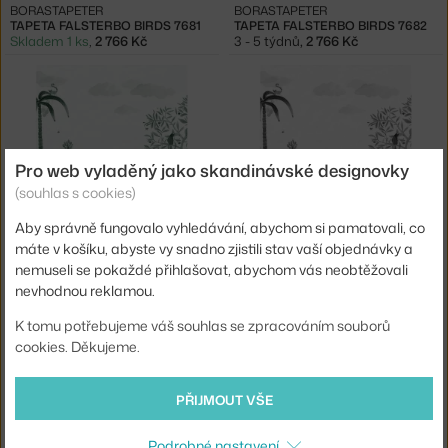
BORASTAPETER
BORASTAPETER
TAPETA FALSTERBO BIRDS 7681
TAPETA FALSTERBO BIRDS 7682
Skladem 1 ks
,
2 766 Kč
3 - 5 týdnů
,
2 766 Kč
Pro web vyladěný jako skandinávské designovky
(souhlas s cookies)
Aby správně fungovalo vyhledávání, abychom si pamatovali, co
máte v košíku, abyste vy snadno zjistili stav vaší objednávky a
SANDBERG
SANDBERG
TAPETA WILTON JADE
TAPETA WILTON GRAPHITE
nemuseli se pokaždé přihlašovat, abychom vás neobtěžovali
4 - 6 týdnů
,
6 444 Kč
4 - 6 týdnů
,
6 444 Kč
nevhodnou reklamou.
K tomu potřebujeme váš souhlas se zpracováním souborů
cookies. Děkujeme.
PŘIJMOUT VŠE
Podrobné nastavení