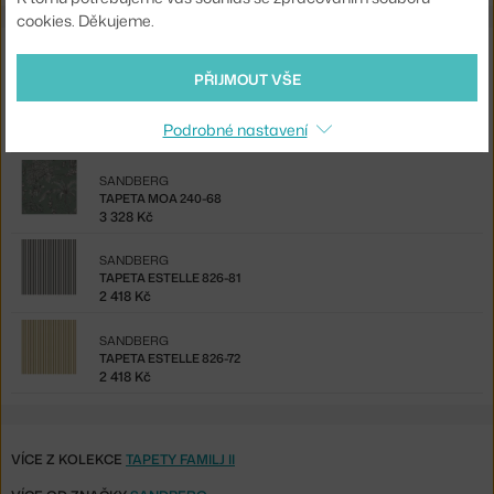
cookies. Děkujeme.
Ze stejné kolekce
PŘIJMOUT VŠE
SANDBERG
TAPETA RIO 825-76
Podrobné nastavení
2 418 Kč
SANDBERG
TAPETA MOA 240-68
3 328 Kč
SANDBERG
TAPETA ESTELLE 826-81
2 418 Kč
SANDBERG
TAPETA ESTELLE 826-72
2 418 Kč
VÍCE Z KOLEKCE
TAPETY FAMILJ II