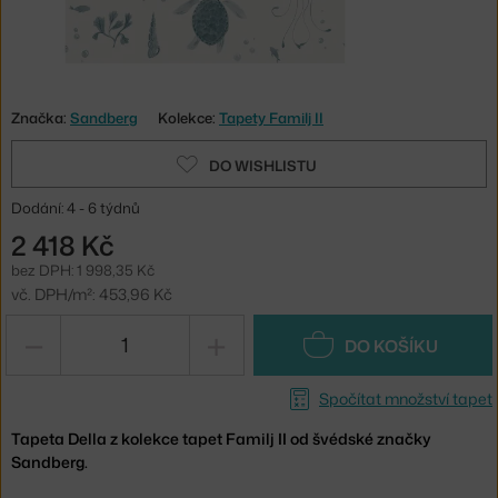
Značka:
Sandberg
Kolekce:
Tapety Familj II
DO WISHLISTU
Dodání: 4 - 6 týdnů
2 418 Kč
bez DPH: 1 998,35 Kč
vč. DPH/m²: 453,96 Kč
−
+
DO KOŠÍKU
Spočítat množství tapet
Tapeta Della z kolekce tapet Familj II od švédské značky
Sandberg.