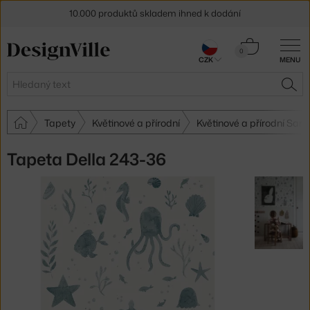
10.000 produktů skladem ihned k dodání
Sleva 5 % pro odběratele
newsletteru
Košík
0
CZK
MENU
0 Kč
30 dní na vrácení zboží
Hledat
HLE
Tapety
Květinové a přírodní
Květinové a přírodní San
Tapeta Della 243-36