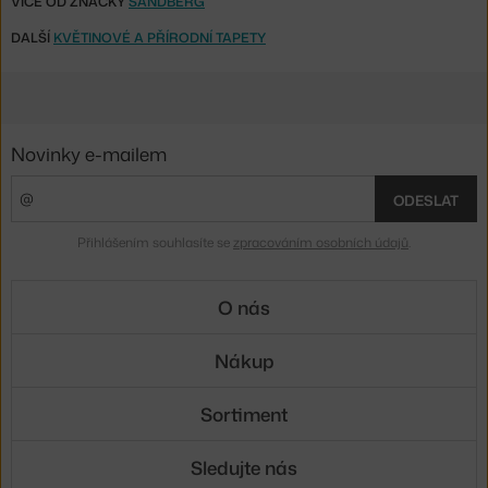
VÍCE OD ZNAČKY
SANDBERG
DALŠÍ
KVĚTINOVÉ A PŘÍRODNÍ TAPETY
Novinky e-mailem
ODESLAT
Přihlášením souhlasíte se
zpracováním osobních údajů
.
O nás
Nákup
Sortiment
Sledujte nás