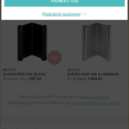
PŘIJMOUT VŠE
MUUTO
MUUTO
SVÍCEN PAIR H18, GREEN
SVÍCEN PAIR H18, BROWN
3 - 4 týdny
,
1 484 Kč
Skladem 1 ks
,
1 187 Kč
Podrobné nastavení
−20 %
MUUTO
MUUTO
SVÍCEN PAIR H18, BLACK
SVÍCEN PAIR H18, ALUMINIUM
Skladem 2 ks
,
1 187 Kč
3 - 4 týdny
,
1 484 Kč
Ste zo Slovenska? Prejdite na
Svietniky a sviečky
Shopping from the EU? Switch to
Candleholders and candles