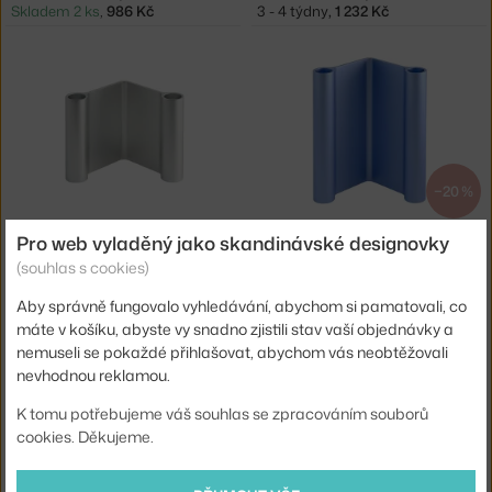
Skladem 2 ks
,
986 Kč
3 - 4 týdny
,
1 232 Kč
−20 %
MUUTO
MUUTO
Pro web vyladěný jako skandinávské designovky
SVÍCEN PAIR H11, ALUMINIUM
SVÍCEN PAIR H18, LIGHT BLUE
(souhlas s cookies)
3 - 4 týdny
,
1 232 Kč
Skladem 1 ks
,
1 187 Kč
Aby správně fungovalo vyhledávání, abychom si pamatovali, co
máte v košíku, abyste vy snadno zjistili stav vaší objednávky a
nemuseli se pokaždé přihlašovat, abychom vás neobtěžovali
nevhodnou reklamou.
K tomu potřebujeme váš souhlas se zpracováním souborů
cookies. Děkujeme.
−20 %