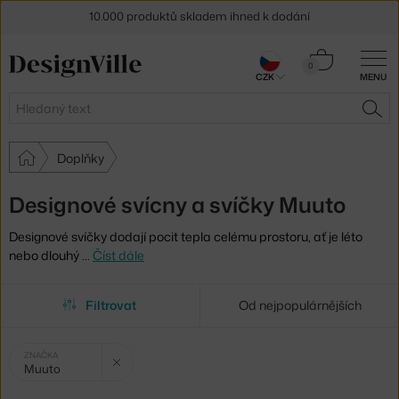
10.000 produktů skladem ihned k dodání
Sleva 5 % pro odběratele
newsletteru
Košík
0
30 dní na vrácení zboží
CZK
MENU
0 Kč
Hledat
HLE
Doplňky
Designové svícny a svíčky Muuto
Designové svíčky dodají pocit tepla celému prostoru, ať je léto
nebo dlouhý
…
Číst dále
Filtrovat
Od nejpopulárnějších
Vybrané
Zrušit filtr
ZNAČKA
Muuto
filtry: