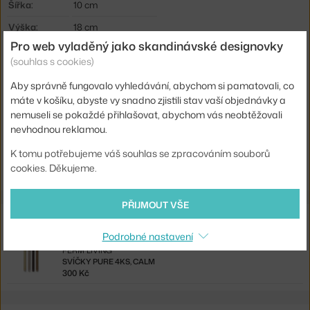
Šířka:
10 cm
Výška:
18 cm
Pro web vyladěný jako skandinávské designovky
Barva:
černá
(souhlas s cookies)
Materiál:
hliník
Aby správně fungovalo vyhledávání, abychom si pamatovali, co
Kód produktu
MUU-PAICAH18A01
máte v košíku, abyste vy snadno zjistili stav vaší objednávky a
nemuseli se pokaždé přihlašovat, abychom vás neobtěžovali
EAN
5713292852275
nevhodnou reklamou.
Ste zo Slovenska? Prejdite na
Svietnik Pair H18, black
K tomu potřebujeme váš souhlas se zpracováním souborů
Shopping from the EU? Switch to
Pair Candleholder H18, black
cookies. Děkujeme.
PŘIJMOUT VŠE
Související produkty
Podrobné nastavení
FERM LIVING
SVÍČKY PURE 4KS, CALM
300 Kč