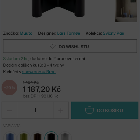
Značka:
Muuto
Designer:
Lars Tornøe
Kolekce:
Svícny Pair
DO WISHLISTU
Skladem 2 ks
, dodáme do 2 pracovních dní
Dodání dalších kusů: 3 - 4 týdny
K vidění v
showroomu Brno
1 484 Kč
1 187,20 Kč
−20 %
bez DPH: 981,16 Kč
−
+
DO KOŠÍKU
VARIANTA