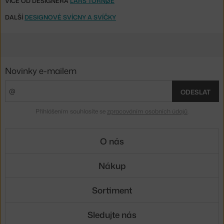
VÍCE OD DESIGNÉRA
LARS TORNØE
DALŠÍ
DESIGNOVÉ SVÍCNY A SVÍČKY
Novinky e-mailem
ODESLAT
Přihlášením souhlasíte se
zpracováním osobních údajů
.
O nás
Nákup
Sortiment
Sledujte nás