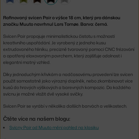
Rafinovaný svícen Pair o výšce 18 cm, který pro dánskou
značku Muuto navrhnul Lars Tornøe. Barva: černá.
Svícen Pair propojuje minimalistickou čistotu s možností
kreativního uspořádání. Je vyrobený z jednoho kusu
extrudovaného hliníku, precizně tvarovaný pomocí CNC frézování
a opatřený eloxovaným povrchem, který zajišťuje odolnost i
elegantní matný vzhled.
Díky jednoduchým křivkám a nadčasovému provedení lze svícen
použít samostatně jako výrazný doplněk, nebo zkombinovat více
kusů do hravých výškových a barevných kompozic. Do každého
svícnu je možné vložit dvě vysoké svíčky.
Svícen Pair se vyrábí v několika dalších barvách a velikostech.
Čtěte více na našem blogu:
Svícny Pair od Muuto mění pohled na klasiku