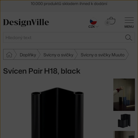
Sleva 5 % pro odběratele
newsletteru
30 dní na vrácení zboží
Košík
0
CZK
MENU
0 Kč
Hledat
HLE
Doplňky
Svícny a svíčky
Svícny a svíčky Muuto
Svícen Pair H18, black