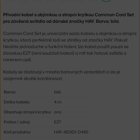
Přívodní kabel s objímkou a stropní krytkou Common Cord Set
pro závěsná svítidla od dánské značky HAY. Barva: bílá.
Common Cord Set je univerzální sada kabelu s objímkou a stropní
krytkou, která perfektně ladí se stínítky od značky HAY. Pokud
hledáte jednoduché a funkční řešení, lze kabel použít pouze se
žárovkou E27 (není součástí balení) a mít tak hotové svítidlo s
minimem úsilí.
Kabely se dodávají v mnoha barevných variantách a lze je
vzájemně skvěle kombinovat.
Barva:
bílá
Délka kabelu:
4 m
Obsahuje stropní krytku:
ano
Patice / zdroj:
E27
Kód produktu
HAY-AE063-D485