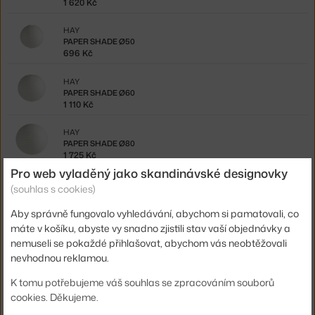
1 620 Kč
HAY
PAPER SHADE Ø50
696 Kč
HAY
PAPER SHADE Ø60
1 110 Kč
HAY
PAPER SHADE Ø80
1 725 Kč
Pro web vyladěný jako skandinávské designovky
HAY
(souhlas s cookies)
STÍNÍTKO 30 DEGREES S, MATT OAK
3 475 Kč
Aby správně fungovalo vyhledávání, abychom si pamatovali, co
máte v košíku, abyste vy snadno zjistili stav vaší objednávky a
HAY
nemuseli se pokaždé přihlašovat, abychom vás neobtěžovali
STÍNÍTKO 30 DEGREES M, MATT OAK
nevhodnou reklamou.
4 225 Kč
K tomu potřebujeme váš souhlas se zpracováním souborů
HAY
cookies. Děkujeme.
STÍNÍTKO 30 DEGREES L, MATT OAK
6 975 Kč