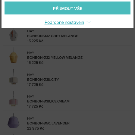
PŘIJMOUT VŠE
HAY
BONBON Ø31, PETIT BLUE
15 225 Kč
Podrobné nastavení
HAY
BONBON Ø32, GREY MELANGE
15 225 Kč
HAY
BONBON Ø32, YELLOW MELANGE
15 225 Kč
HAY
BONBON Ø38, CITY
17 725 Kč
HAY
BONBON Ø38, ICE CREAM
17 725 Kč
HAY
BONBON Ø50, LAVENDER
22 975 Kč