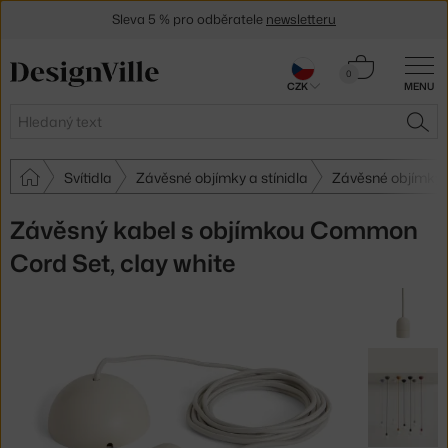
Sleva 5 % pro odběratele
newsletteru
30 dní na vrácení zboží
Košík
0
CZK
MENU
0 Kč
Hledat
HLE
Svítidla
Závěsné objímky a stínidla
Závěsné objímky a
Závěsný kabel s objímkou Common
Cord Set, clay white