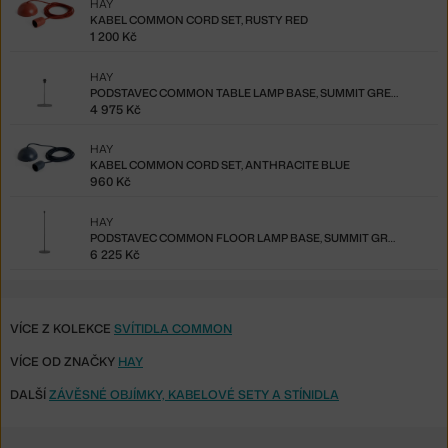
HAY
KABEL COMMON CORD SET, RUSTY RED
1 200 Kč
HAY
PODSTAVEC COMMON TABLE LAMP BASE, SUMMIT GREY/TERRAZZO
4 975 Kč
HAY
KABEL COMMON CORD SET, ANTHRACITE BLUE
960 Kč
HAY
PODSTAVEC COMMON FLOOR LAMP BASE, SUMMIT GREY/TERRAZZO
6 225 Kč
VÍCE Z KOLEKCE
SVÍTIDLA COMMON
VÍCE OD ZNAČKY
HAY
DALŠÍ
ZÁVĚSNÉ OBJÍMKY, KABELOVÉ SETY A STÍNIDLA