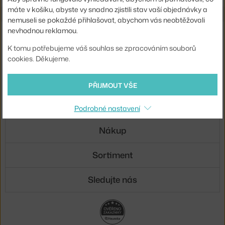
máte v košíku, abyste vy snadno zjistili stav vaší objednávky a
nemuseli se pokaždé přihlašovat, abychom vás neobtěžovali
nevhodnou reklamou.
Novinky e-mailem
K tomu potřebujeme váš souhlas se zpracováním souborů
ODESLAT
cookies. Děkujeme.
Přihlášením souhlasíte se
zpracováním osobních údajů
.
PŘIJMOUT VŠE
O nás
Podrobné nastavení
Nákup
Sortiment
Sledujte nás