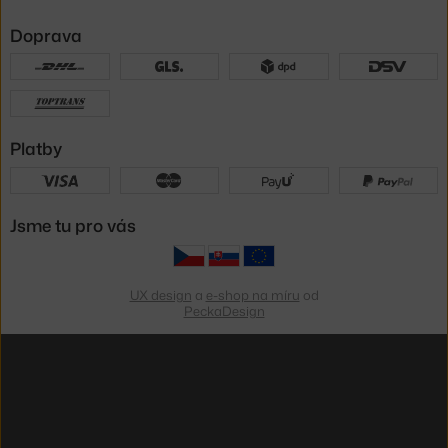
Doprava
Platby
Jsme tu pro vás
UX design
a
e-shop na míru
od
PeckaDesign