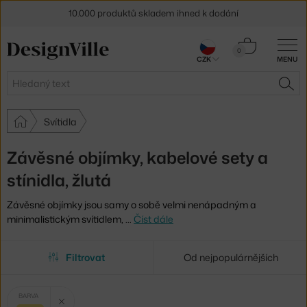
10.000 produktů skladem ihned k dodání
Sleva 5 % pro odběratele
newsletteru
Košík
0
CZK
MENU
0 Kč
30 dní na vrácení zboží
Hledat
HLE
Svítidla
Závěsné objímky, kabelové sety a
stínidla, žlutá
Závěsné objímky jsou samy o sobě velmi nenápadným a
minimalistickým svítidlem,
…
Číst dále
Filtrovat
Od nejpopulárnějších
Vybrané
Zrušit filtr
BARVA