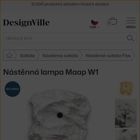
Sleva 5 % pro odběratele
newsletteru
30 dní na vrácení zboží
Košík
0
CZK
MENU
0 Kč
Hledat
HLE
Svítidla
Nástěnná svítidla
Nástěnná svítidla Flos
Nástěnná lampa Maap W1
NOVINKA