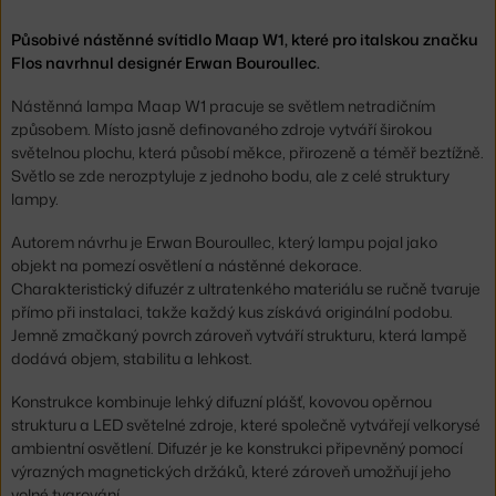
Působivé nástěnné svítidlo Maap W1, které pro italskou značku
Flos navrhnul designér Erwan Bouroullec.
Nástěnná lampa Maap W1 pracuje se světlem netradičním
způsobem. Místo jasně definovaného zdroje vytváří širokou
světelnou plochu, která působí měkce, přirozeně a téměř beztížně.
Světlo se zde nerozptyluje z jednoho bodu, ale z celé struktury
lampy.
Autorem návrhu je Erwan Bouroullec, který lampu pojal jako
objekt na pomezí osvětlení a nástěnné dekorace.
Charakteristický difuzér z ultratenkého materiálu se ručně tvaruje
přímo při instalaci, takže každý kus získává originální podobu.
Jemně zmačkaný povrch zároveň vytváří strukturu, která lampě
dodává objem, stabilitu a lehkost.
Konstrukce kombinuje lehký difuzní plášť, kovovou opěrnou
strukturu a LED světelné zdroje, které společně vytvářejí velkorysé
ambientní osvětlení. Difuzér je ke konstrukci připevněný pomocí
výrazných magnetických držáků, které zároveň umožňují jeho
volné tvarování.