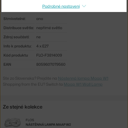
Patice / zdroj:
E27
Podrobné nastavení
Max Watt (LED):
15 W
Stmívatelné:
ano
Distribuce světla:
nepřímé světlo
Zdroj součástí:
ne
Info k produktu:
4 x E27
Kód produktu
FLO-F3814009
EAN
8059607079560
Ste zo Slovenska? Prejdite na
Nástenná lampa Maap W1
Shopping from the EU? Switch to
Maap W1 Wall Lamp
Ze stejné kolekce
FLOS
NÁSTĚNNÁ LAMPA MAAP W2