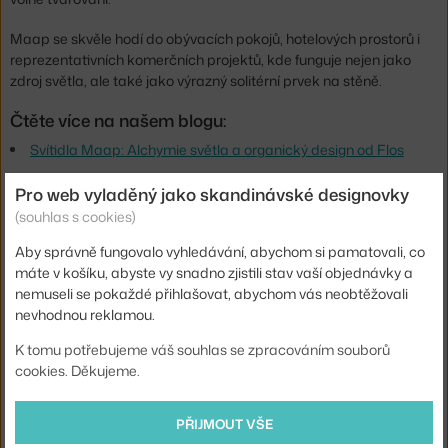
Maap se skvěle hodí do obývacích pokojů, hotelových prostorů i
reprezentativních komerčních projektů, kde funguje nejen jako
zdroj světla, ale také jako výrazný solitérní prvek na stěně.
Čtěte více na našem blogu:
Svítidla Maap: Alchymie světla a organický design od Flos
Pro web vyladěný jako skandinávské designovky
Hloubka:
22 cm
(souhlas s cookies)
Výška:
155 cm
Aby správně fungovalo vyhledávání, abychom si pamatovali, co
Šířka:
150 cm
máte v košíku, abyste vy snadno zjistili stav vaší objednávky a
Velikost svítidla:
velké (nad 50 cm)
nemuseli se pokaždé přihlašovat, abychom vás neobtěžovali
nevhodnou reklamou.
Barva:
bílá
K tomu potřebujeme váš souhlas se zpracováním souborů
Materiál:
tkanina, ocel
cookies. Děkujeme.
Krytí:
IP20
Hlavní materiál:
textil / papír
PŘIJMOUT VŠE