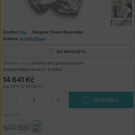
Značka:
Flos
Designer: Erwan Bouroullec
Kolekce:
Svítidla Maap
DO WISHLISTU
Skladem 1 kus
, dodáme do 2 pracovních dní
Dodání dalších kusů: 3 - 5 týdnů
14 641 Kč
bez DPH: 12 100,00 Kč
−
+
DO KOŠÍKU
VARIANTA