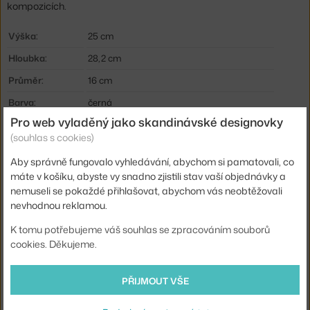
kompozicích.
Výška:
25 cm
Hloubka:
28,2 cm
Průměr:
16 cm
Barva:
černá
Pro web vyladěný jako skandinávské designovky
Materiál:
ručně foukané sklo, litý a extrudovaný hliník
(souhlas s cookies)
Krytí:
IP20
Aby správně fungovalo vyhledávání, abychom si pamatovali, co
Hlavní materiál:
kov, sklo
máte v košíku, abyste vy snadno zjistili stav vaší objednávky a
nemuseli se pokaždé přihlašovat, abychom vás neobtěžovali
Světelný tok:
545 lm
nevhodnou reklamou.
Příkon:
12 W
K tomu potřebujeme váš souhlas se zpracováním souborů
Patice / zdroj:
vestavěný LED zdroj
cookies. Děkujeme.
Distribuce světla:
nepřímé světlo, přímé osvětlení
Zdroj součástí:
ano, vestavěný
PŘIJMOUT VŠE
Barevná teplota:
2700 K