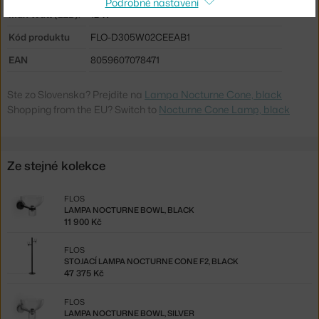
Podrobné nastavení
Max Watt (LED):
12 W
Kód produktu
FLO-D305W02CEEAB1
EAN
8059607078471
Ste zo Slovenska? Prejdite na
Lampa Nocturne Cone, black
Shopping from the EU? Switch to
Nocturne Cone Lamp, black
Ze stejné kolekce
FLOS
LAMPA NOCTURNE BOWL, BLACK
11 900 Kč
FLOS
STOJACÍ LAMPA NOCTURNE CONE F2, BLACK
47 375 Kč
FLOS
LAMPA NOCTURNE BOWL, SILVER