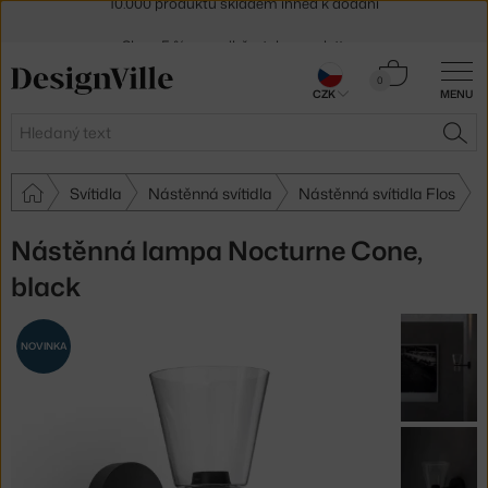
Sleva 5 % pro odběratele
newsletteru
30 dní na vrácení zboží
Košík
0
CZK
MENU
0 Kč
Hledat
HLE
Svítidla
Nástěnná svítidla
Nástěnná svítidla Flos
Nástěnná lampa Nocturne Cone,
black
NOVINKA