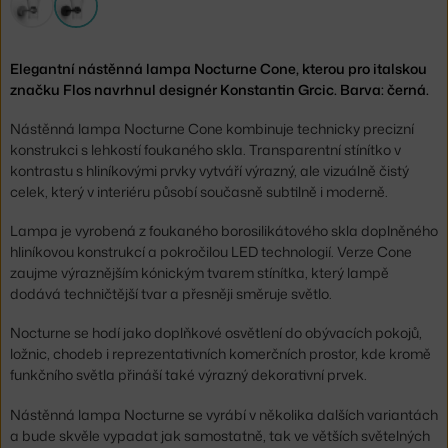
Elegantní nástěnná lampa Nocturne Cone, kterou pro italskou
značku Flos navrhnul designér Konstantin Grcic. Barva: černá.
Nástěnná lampa Nocturne Cone kombinuje technicky precizní
konstrukci s lehkostí foukaného skla. Transparentní stínítko v
kontrastu s hliníkovými prvky vytváří výrazný, ale vizuálně čistý
celek, který v interiéru působí současně subtilně i moderně.
Lampa je vyrobená z foukaného borosilikátového skla doplněného
hliníkovou konstrukcí a pokročilou LED technologií. Verze Cone
zaujme výraznějším kónickým tvarem stínítka, který lampě
dodává techničtější tvar a přesněji směruje světlo.
Nocturne se hodí jako doplňkové osvětlení do obývacích pokojů,
ložnic, chodeb i reprezentativních komerčních prostor, kde kromě
funkčního světla přináší také výrazný dekorativní prvek.
Nástěnná lampa Nocturne se vyrábí v několika dalších variantách
a bude skvěle vypadat jak samostatně, tak ve větších světelných