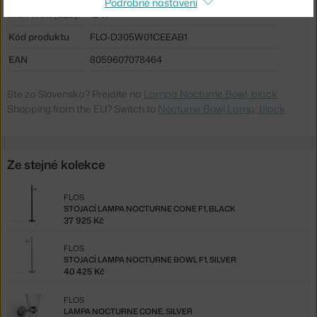
Podrobné nastavení
Max Watt (LED):
12 W
Kód produktu
FLO-D305W01CEEAB1
EAN
8059607078464
Ste zo Slovenska? Prejdite na
Lampa Nocturne Bowl, black
Shopping from the EU? Switch to
Nocturne Bowl Lamp, black
Ze stejné kolekce
FLOS
STOJACÍ LAMPA NOCTURNE CONE F1, BLACK
37 925 Kč
FLOS
STOJACÍ LAMPA NOCTURNE BOWL F1, SILVER
40 425 Kč
FLOS
LAMPA NOCTURNE CONE, SILVER