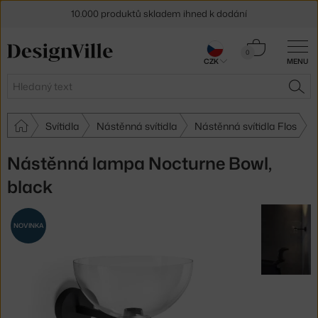
10.000 produktů skladem ihned k dodání
Sleva 5 % pro odběratele
newsletteru
Košík
0
CZK
MENU
0 Kč
30 dní na vrácení zboží
Hledat
HLE
Svítidla
Nástěnná svítidla
Nástěnná svítidla Flos
Nástěnná lampa Nocturne Bowl,
black
NOVINKA