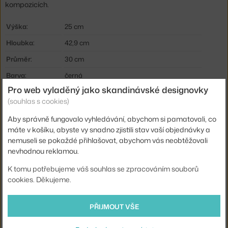
kompozicích.
Výška:
25 cm
Hloubka:
42,9 cm
Průměr:
30 cm
Barva:
černá
Pro web vyladěný jako skandinávské designovky
Materiál:
ručně foukané sklo, litý a extrudovaný hliník
(souhlas s cookies)
Krytí:
IP20
Aby správně fungovalo vyhledávání, abychom si pamatovali, co
Hlavní materiál:
kov, sklo
máte v košíku, abyste vy snadno zjistili stav vaší objednávky a
nemuseli se pokaždé přihlašovat, abychom vás neobtěžovali
Světelný tok:
514 lm
nevhodnou reklamou.
Příkon:
12 W
K tomu potřebujeme váš souhlas se zpracováním souborů
Patice / zdroj:
vestavěný LED zdroj
cookies. Děkujeme.
Distribuce světla:
nepřímé světlo, přímé osvětlení
Zdroj součástí:
ano, vestavěný
PŘIJMOUT VŠE
Barevná teplota:
2700 K