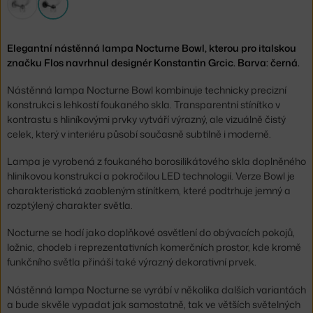
Elegantní nástěnná lampa Nocturne Bowl, kterou pro italskou
značku Flos navrhnul designér Konstantin Grcic. Barva: černá.
Nástěnná lampa Nocturne Bowl kombinuje technicky precizní
konstrukci s lehkostí foukaného skla. Transparentní stínítko v
kontrastu s hliníkovými prvky vytváří výrazný, ale vizuálně čistý
celek, který v interiéru působí současně subtilně i moderně.
Lampa je vyrobená z foukaného borosilikátového skla doplněného
hliníkovou konstrukcí a pokročilou LED technologií. Verze Bowl je
charakteristická zaobleným stínítkem, které podtrhuje jemný a
rozptýlený charakter světla.
Nocturne se hodí jako doplňkové osvětlení do obývacích pokojů,
ložnic, chodeb i reprezentativních komerčních prostor, kde kromě
funkčního světla přináší také výrazný dekorativní prvek.
Nástěnná lampa Nocturne se vyrábí v několika dalších variantách
a bude skvěle vypadat jak samostatně, tak ve větších světelných