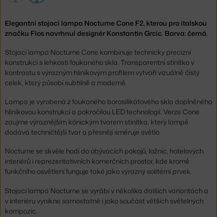
Elegantní stojací lampa Nocturne Cone F2, kterou pro italskou
značku Flos navrhnul designér Konstantin Grcic. Barva: černá.
Stojací lampa Nocturne Cone kombinuje technicky precizní
konstrukci s lehkostí foukaného skla. Transparentní stínítko v
kontrastu s výrazným hliníkovým profilem vytváří vizuálně čistý
celek, který působí subtilně a moderně.
Lampa je vyrobená z foukaného borosilikátového skla doplněného
hliníkovou konstrukcí a pokročilou LED technologií. Verze Cone
zaujme výraznějším kónickým tvarem stínítka, který lampě
dodává techničtější tvar a přesněji směruje světlo.
Nocturne se skvěle hodí do obývacích pokojů, ložnic, hotelových
interiérů i reprezentativních komerčních prostor, kde kromě
funkčního osvětlení funguje také jako výrazný solitérní prvek.
Stojací lampa Nocturne se vyrábí v několika dalších variantách a
v interiéru vynikne samostatně i jako součást větších světelných
kompozic.