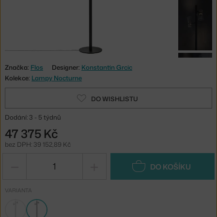
Značka:
Flos
Designer:
Konstantin Grcic
Kolekce:
Lampy Nocturne
DO WISHLISTU
Dodání: 3 - 5 týdnů
47 375 Kč
bez DPH: 39 152,89 Kč
−
+
DO KOŠÍKU
VARIANTA