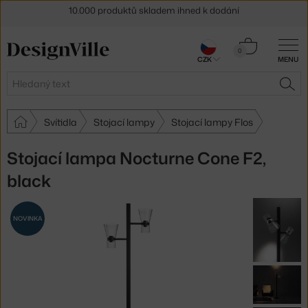
Sleva 5 % pro odběratele
newsletteru
30 dní na vrácení zboží
Košík
0
CZK
MENU
0 Kč
Hledat
HLE
Svítidla
Stojací lampy
Stojací lampy Flos
Stojací lampa Nocturne Cone F2,
black
NOVINKA