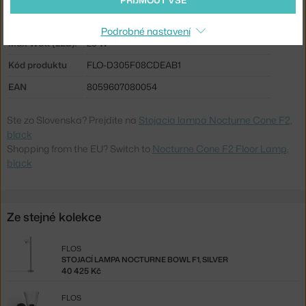
PŘIJMOUT VŠE
Barevná teplota:
2700 K
Podrobné nastavení
Max Watt (LED):
25 W
Kód produktu
FLO-D305F08CDEAB1
EAN
8059607080054
Ste zo Slovenska? Prejdite na
Stojacia lampa Nocturne Cone F2,
black
Shopping from the EU? Switch to
Nocturne Cone F2 Floor Lamp,
black
Ze stejné kolekce
FLOS
STOJACÍ LAMPA NOCTURNE BOWL F1, SILVER
40 425 Kč
FLOS