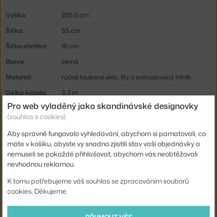
Výška:
205,5 cm
Šířka:
55 cm
Šířka stínítka:
16 cm
Barva:
černá
Materiál:
ručně foukané sklo, litý a extrudovaný hliník
Délka kabelu:
3,2 m
Pro web vyladěný jako skandinávské designovky
Krytí:
IP20
(souhlas s cookies)
Hlavní materiál:
kov, sklo
Aby správně fungovalo vyhledávání, abychom si pamatovali, co
Světelný tok:
1090 lm
máte v košíku, abyste vy snadno zjistili stav vaší objednávky a
nemuseli se pokaždé přihlašovat, abychom vás neobtěžovali
Příkon:
25 W
nevhodnou reklamou.
Patice / zdroj:
vestavěný LED zdroj
K tomu potřebujeme váš souhlas se zpracováním souborů
Stmívatelné:
ano
cookies. Děkujeme.
Distribuce světla:
nepřímé světlo, přímé osvětlení
Zdroj součástí:
ano, vestavěný