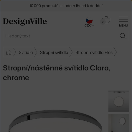
10.000 produktů skladem ihned k dodání
Sleva 5 % pro odběratele
newsletteru
Košík
0
CZK
MENU
0 Kč
30 dní na vrácení zboží
Hledat
HLE
Svítidla
Stropní svítidla
Stropní svítidla Flos
Stropní/nástěnné svítidlo Clara,
chrome