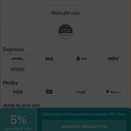
Sledujte nás
Doprava
Platby
Jsme tu pro vás
5%
Odebírejte náš newsletter a získejte 5% slevu.
Zavřít
UX design
a
e-shop na míru
od
ODEBÍRAT NEWSLETTER
sleva pro vás!
PeckaDesign