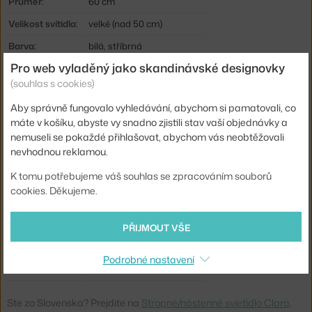
Průměr:
60 cm
Velikost svítidla:
velké (nad 50 cm)
Barva:
bílá, stříbrná
Pro web vyladěný jako skandinávské designovky
Materiál:
odolný plast, polykarbonát
(souhlas s cookies)
Krytí:
IP40
Aby správně fungovalo vyhledávání, abychom si pamatovali, co
Hlavní materiál:
plast
máte v košíku, abyste vy snadno zjistili stav vaší objednávky a
Světelný tok:
3141 lm
nemuseli se pokaždé přihlašovat, abychom vás neobtěžovali
nevhodnou reklamou.
Příkon:
57 W
K tomu potřebujeme váš souhlas se zpracováním souborů
Patice / zdroj:
vestavěný LED zdroj
cookies. Děkujeme.
Distribuce světla:
nepřímé světlo
Zdroj součástí:
ano, vestavěný
PŘIJMOUT VŠE
Barevná teplota:
2700 K
Podrobné nastavení
Kód produktu
FLO-F1570009-F1571057
Ste zo Slovenska? Prejdite na
Stropné/nástenné svietidlo Clara,