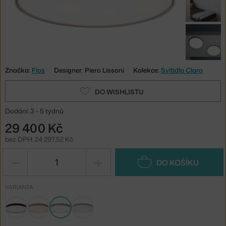
Značka:
Flos
Designer: Piero Lissoni
Kolekce:
Svítidla Clara
DO WISHLISTU
Dodání: 3 - 5 týdnů
29 400 Kč
bez DPH: 24 297,52 Kč
−
+
DO KOŠÍKU
VARIANTA