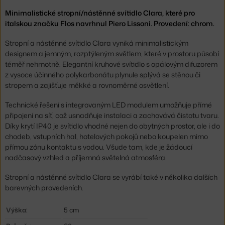
Minimalistické stropní/nástěnné svítidlo Clara, které pro
italskou značku Flos navrhnul Piero Lissoni. Provedení: chrom.
Stropní a nástěnné svítidlo Clara vyniká minimalistickým
designem a jemným, rozptýleným světlem, které v prostoru působí
téměř nehmotně. Elegantní kruhové svítidlo s opálovým difuzorem
z vysoce účinného polykarbonátu plynule splývá se stěnou či
stropem a zajišťuje měkké a rovnoměrné osvětlení.
Technické řešení s integrovaným LED modulem umožňuje přímé
připojení na síť, což usnadňuje instalaci a zachovává čistotu tvaru.
Díky krytí IP40 je svítidlo vhodné nejen do obytných prostor, ale i do
chodeb, vstupních hal, hotelových pokojů nebo koupelen mimo
přímou zónu kontaktu s vodou. Všude tam, kde je žádoucí
nadčasový vzhled a příjemná světelná atmosféra.
Stropní a nástěnné svítidlo Clara se vyrábí také v několika dalších
barevných provedeních.
Výška:
5 cm