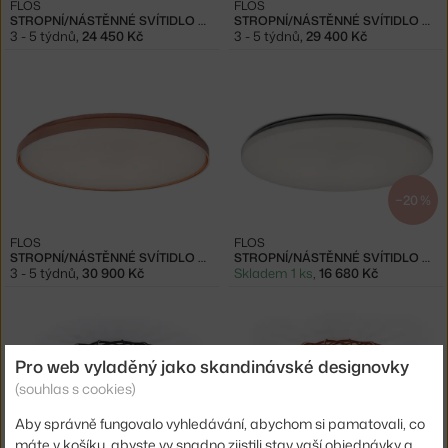
FLOS
FLOS
STROPNÍ/NÁSTĚNNÉ SVÍTIDLO CLARA, FUMÉE
STROPNÍ/NÁSTĚNNÉ SVÍTIDLO CLARA, CHROME
3 - 5 týdnů
,
24 450 Kč
3 - 5 týdnů
,
29 400 Kč
−20 %
FLOS
FLOS
STROPNÍ/NÁSTĚNNÉ SVÍTIDLO CLARA, COPPER
STROPNÍ/NÁSTĚNNÉ SVÍTIDLO CLARA, WHITE
3 - 5 týdnů
,
30 900 Kč
Skladem 1 ks
,
16 680 Kč
Pro web vyladěný jako skandinávské designovky
(souhlas s cookies)
Aby správně fungovalo vyhledávání, abychom si pamatovali, co
máte v košíku, abyste vy snadno zjistili stav vaší objednávky a