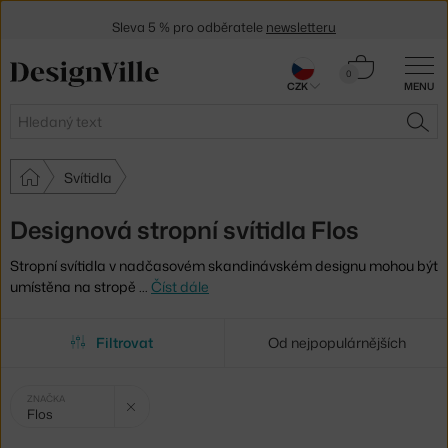
Sleva 5 % pro odběratele
newsletteru
30 dní na vrácení zboží
Košík
0
CZK
MENU
0 Kč
Hledat
HLE
Svítidla
Designová stropní svítidla Flos
Stropní svítidla v nadčasovém skandinávském designu mohou být
umístěna na stropě
…
Číst dále
Filtrovat
Od nejpopulárnějších
Vybrané
Zrušit filtr
ZNAČKA
Flos
filtry: