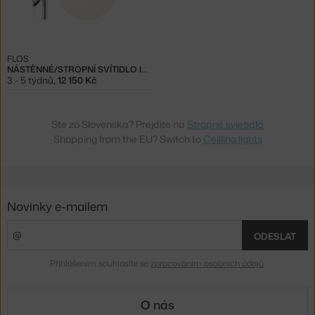
FLOS
NÁSTĚNNÉ/STROPNÍ SVÍTIDLO IC C/W1, CHROME
3 - 5 týdnů
,
12 150 Kč
Ste zo Slovenska? Prejdite na
Stropné svietidlá
Shopping from the EU? Switch to
Ceilling lights
Novinky e-mailem
ODESLAT
Přihlášením souhlasíte se
zpracováním osobních údajů
.
O nás