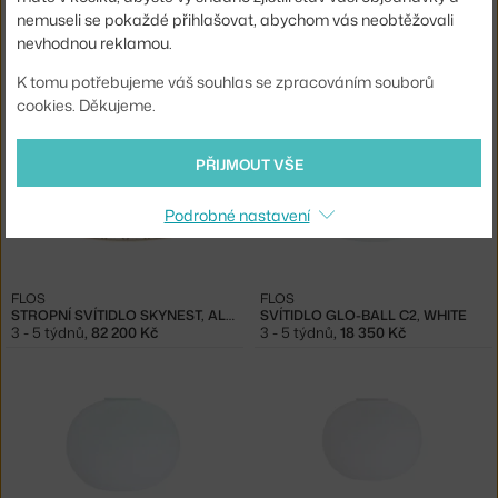
nemuseli se pokaždé přihlašovat, abychom vás neobtěžovali
FLOS
FLOS
nevhodnou reklamou.
STROPNÍ SVÍTIDLO SKYNEST, ANTHRACITE
STROPNÍ SVÍTIDLO SKYNEST, BRICK RED
3 - 5 týdnů
,
82 200 Kč
3 - 5 týdnů
,
82 200 Kč
K tomu potřebujeme váš souhlas se zpracováním souborů
cookies. Děkujeme.
PŘIJMOUT VŠE
Podrobné nastavení
FLOS
FLOS
STROPNÍ SVÍTIDLO SKYNEST, ALMOND
SVÍTIDLO GLO-BALL C2, WHITE
3 - 5 týdnů
,
82 200 Kč
3 - 5 týdnů
,
18 350 Kč