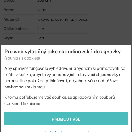
Délka:
205 cm
Barva:
černá
Materiál:
lakovaná ocel, litina, mosaz
Délka kabelu:
2 m
Krytí:
IP20
Hlavní materiál:
kov
Pro web vyladěný jako skandinávské designovky
Patice / zdroj:
E27
(souhlas s cookies)
Stmívatelné:
ano
Aby správně fungovalo vyhledávání, abychom si pamatovali, co
máte v košíku, abyste vy snadno zjistili stav vaší objednávky a
Distribuce světla:
přímé osvětlení
nemuseli se pokaždé přihlašovat, abychom vás neobtěžovali
Zdroj součástí:
ne
nevhodnou reklamou.
Max Watt (LED):
11,5 W
K tomu potřebujeme váš souhlas se zpracováním souborů
cookies. Děkujeme.
Příkon:
75 W
Kód produktu
FLO-A0300030
PŘIJMOUT VŠE
EAN
8059607012277