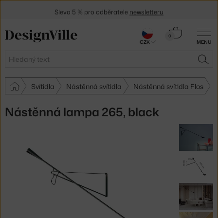
Sleva 5 % pro odběratele
newsletteru
30 dní na vrácení zboží
Košík
0
CZK
MENU
0 Kč
Hledat
HLE
Svítidla
Nástěnná svítidla
Nástěnná svítidla Flos
Nástěnná lampa 265, black