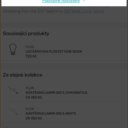
Podrobné nastavení
Ste zo Slovenska? Prejdite na
Nástenná lampa 265, black
Shopping from the EU? Switch to
265 Wall Lamp, black
Související produkty
FLOS
LED ŽÁROVKA FLOS E27 11,5W 3000K
725 Kč
Ze stejné kolekce
FLOS
NÁSTĚNNÁ LAMPA 265 S, CHROMATICA
24 050 Kč
FLOS
NÁSTĚNNÁ LAMPA 265 S, WHITE
24 050 Kč