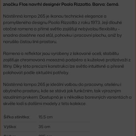
značku Flos navrhl designér Paolo Rizzatto. Barva: černá.
Nástěnná lampa 265 je ikonou technické elegance a
promyšleného designu Paola Rizzatta z roku 1973. Její dlouhé
otočné rameno a přímé světlo zajišťují nebývalou flexibilitu –
snadno dosáhne nad stůl, pohovku i pracovní plochu, aniž by
narušila čistou linii prostoru.
Rameno a reflektor jsou vyrobeny z lakované oceli, stabilitu
zajišťuje chromovaná mosazná podpěra a kuželové protizávaží z
litiny. Díky této precizní konstrukci lze světlo intuitivně a přesně
polohovat podle aktuální potřeby.
Nástěnná lampa 265 je ideální volbou do pracovny, ateliéru i
obytného prostoru, kde se stává jak funkčním, tak výrazným
vizuálním prvkem. Dostupná je v několika barevných variantách a
skvěle ladí s dalšími modely z této kolekce.
Šířka stínítka:
15,5 cm
Výška:
35 cm