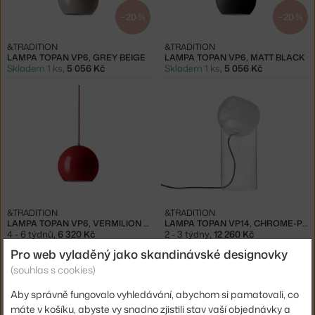
−20 %
−20 %
&TRADITION
&TRADITION
LAMPA TOPAN VP6, GREY BEIGE
LAMPA TOPAN VP6, MATT BLACK
Skladem 1 ks
,
5 056 Kč
Skladem 1 ks
,
5 056 Kč
&TRADITION
&TRADITION
LAMPA TOPAN VP6, VERMILION RED
LAMPA TOPAN VP14, CHROME-PLATED
4 - 6 týdnů
,
6 320 Kč
2 - 3 týdny
,
12 260 Kč
Pro web vyladěný jako skandinávské designovky
(souhlas s cookies)
Aby správně fungovalo vyhledávání, abychom si pamatovali, co
máte v košíku, abyste vy snadno zjistili stav vaší objednávky a