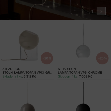
1
2
Produkty
v
kolekci
Topan
−20 %
−20 %
&TRADITION
&TRADITION
STOLNÍ LAMPA TOPAN VP13, GREY BEIGE
LAMPA TOPAN VP6, CHROME
Skladem 1 ks
,
5 312 Kč
Skladem 1 ks
,
7 008 Kč