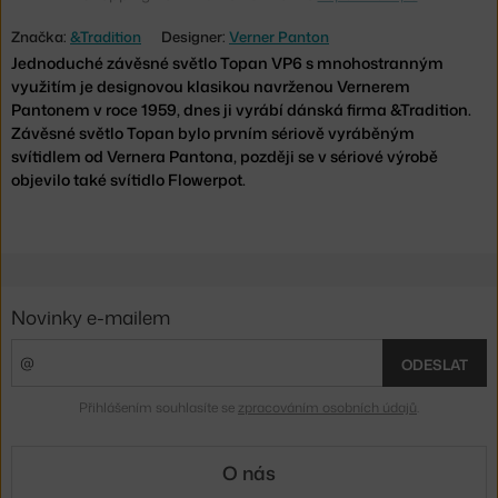
Značka:
&Tradition
Designer:
Verner Panton
Jednoduché závěsné světlo Topan VP6 s mnohostranným
využitím je designovou klasikou navrženou Vernerem
Pantonem v roce 1959, dnes ji vyrábí dánská firma &Tradition.
Závěsné světlo Topan bylo prvním sériově vyráběným
svítidlem od Vernera Pantona, později se v sériové výrobě
objevilo také svítidlo Flowerpot.
Novinky e-mailem
ODESLAT
Přihlášením souhlasíte se
zpracováním osobních údajů
.
O nás