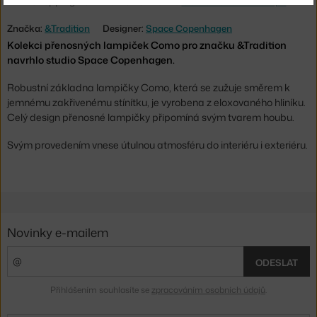
Shopping from the EU? Switch to
Como Portable Lamps
Značka:
&Tradition
Designer:
Space Copenhagen
Kolekci přenosných lampiček Como pro značku &Tradition
navrhlo studio Space Copenhagen.
Robustní základna lampičky Como, která se zužuje směrem k
jemnému zakřivenému stínítku, je vyrobena z eloxovaného hliníku.
Celý design přenosné lampičky připomíná svým tvarem houbu.
Svým provedením vnese útulnou atmosféru do interiéru i exteriéru.
Novinky e-mailem
ODESLAT
Přihlášením souhlasíte se
zpracováním osobních údajů
.