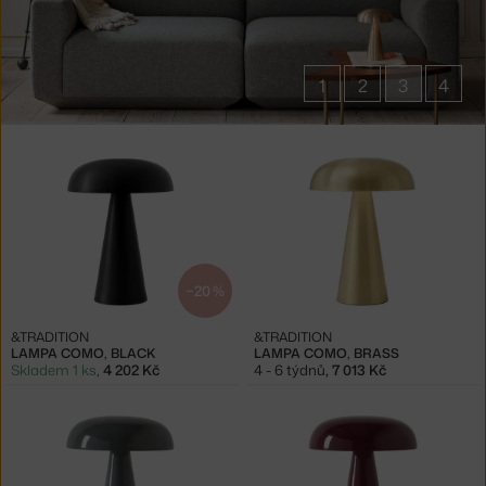
1
2
3
4
Produkty
v
kolekci
Lampy
Como
−20 %
&TRADITION
&TRADITION
LAMPA COMO, BLACK
LAMPA COMO, BRASS
Skladem 1 ks
,
4 202 Kč
4 - 6 týdnů
,
7 013 Kč