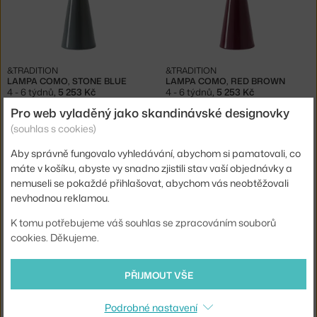
&TRADITION
&TRADITION
LAMPA COMO, STONE BLUE
LAMPA COMO, RED BROWN
4 - 6 týdnů
,
5 253 Kč
4 - 6 týdnů
,
5 253 Kč
Pro web vyladěný jako skandinávské designovky
(souhlas s cookies)
Aby správně fungovalo vyhledávání, abychom si pamatovali, co
máte v košíku, abyste vy snadno zjistili stav vaší objednávky a
nemuseli se pokaždé přihlašovat, abychom vás neobtěžovali
nevhodnou reklamou.
K tomu potřebujeme váš souhlas se zpracováním souborů
cookies. Děkujeme.
&TRADITION
&TRADITION
LAMPA COMO, BRONZED
PŘENOSNÁ LAMPA COMO, ALUMINIUM
4 - 6 týdnů
,
5 253 Kč
3 - 5 týdnů
,
5 253 Kč
PŘIJMOUT VŠE
Ste zo Slovenska? Prejdite na
Prenosné lampy Como
Podrobné nastavení