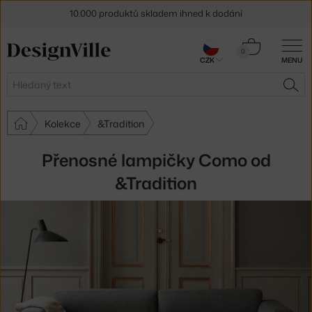
10.000 produktů skladem ihned k dodání
Sleva 5 % pro odběratele
newsletteru
Košík
0
30 dní na vrácení zboží
CZK
MENU
0 Kč
Hledat
HLE
Kolekce
&Tradition
Přenosné lampičky Como od
&Tradition