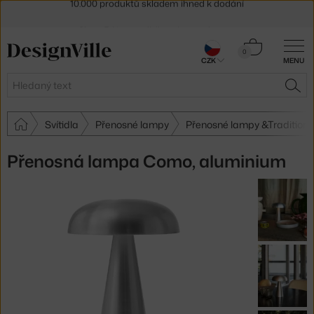
Sleva 5 % pro odběratele
newsletteru
30 dní na vrácení zboží
Košík
0
CZK
MENU
0 Kč
Hledat
HLE
Svítidla
Přenosné lampy
Přenosné lampy &Tradition
Přenosná lampa Como, aluminium