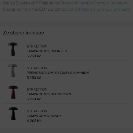
Ste zo Slovenska? Prejdite na
Prenosná lampa Como, aluminium
Shopping from the EU? Switch to
Como Portable Lamp, aluminium
Ze stejné kolekce
&TRADITION
LAMPA COMO, BRONZED
5 253 Kč
&TRADITION
PŘENOSNÁ LAMPA COMO, ALUMINIUM
5 253 Kč
&TRADITION
LAMPA COMO, RED BROWN
5 253 Kč
&TRADITION
LAMPA COMO, BLACK
4 202 Kč