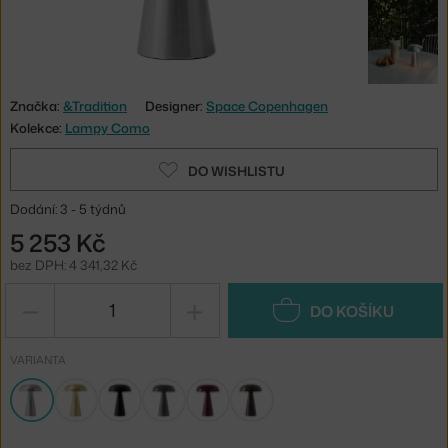
Značka:
&Tradition
Designer:
Space Copenhagen
Kolekce:
Lampy Como
DO WISHLISTU
Dodání: 3 - 5 týdnů
5 253 Kč
bez DPH: 4 341,32 Kč
−
+
DO KOŠÍKU
VARIANTA