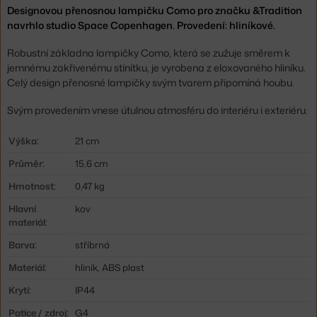
Designovou přenosnou lampičku Como pro značku &Tradition
navrhlo studio Space Copenhagen. Provedení: hliníkové.
Robustní základna lampičky Como, která se zužuje směrem k
jemnému zakřivenému stínítku, je vyrobena z eloxovaného hliníku.
Celý design přenosné lampičky svým tvarem připomíná houbu.
Svým provedením vnese útulnou atmosféru do interiéru i exteriéru.
Výška:
21 cm
Průměr:
15,6 cm
Hmotnost:
0,47 kg
Hlavní
kov
materiál:
Barva:
stříbrná
Materiál:
hliník, ABS plast
Krytí:
IP44
Patice / zdroj:
G4