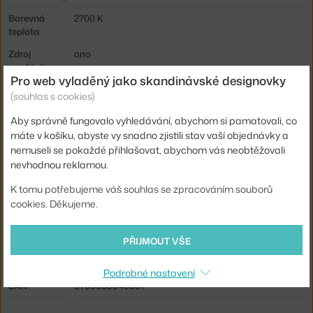
Barevná
2700 K
teplota:
Zdroj
ano
součástí:
Pro web vyladěný jako skandinávské designovky
Světelný tok:
100 lm
(souhlas s cookies)
Distribuce
nepřímé světlo
Aby správně fungovalo vyhledávání, abychom si pamatovali, co
světla:
máte v košíku, abyste vy snadno zjistili stav vaší objednávky a
Stmívatelné:
ano
nemuseli se pokaždé přihlašovat, abychom vás neobtěžovali
nevhodnou reklamou.
Max Watt
1 W
(LED):
K tomu potřebujeme váš souhlas se zpracováním souborů
cookies. Děkujeme.
Výdrž baterie:
11 h
Info k
Doba svícení při plném nabití: 1 baterie: 11 hodin; 2
PŘIJMOUT VŠE
produktu:
baterie: 20 hodin.
Kód produktu
AND-133165A166
Podrobné nastavení
EAN
5705385040867