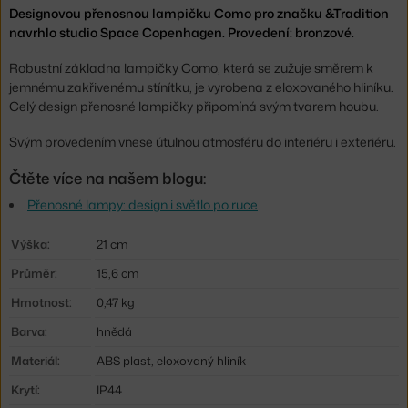
Designovou přenosnou lampičku Como pro značku &Tradition
navrhlo studio Space Copenhagen. Provedení: bronzové.
Robustní základna lampičky Como, která se zužuje směrem k
jemnému zakřivenému stínítku, je vyrobena z eloxovaného hliníku.
Celý design přenosné lampičky připomíná svým tvarem houbu.
Svým provedením vnese útulnou atmosféru do interiéru i exteriéru.
Čtěte více na našem blogu:
Přenosné lampy: design i světlo po ruce
Výška:
21 cm
Průměr:
15,6 cm
Hmotnost:
0,47 kg
Barva:
hnědá
Materiál:
ABS plast, eloxovaný hliník
Krytí:
IP44