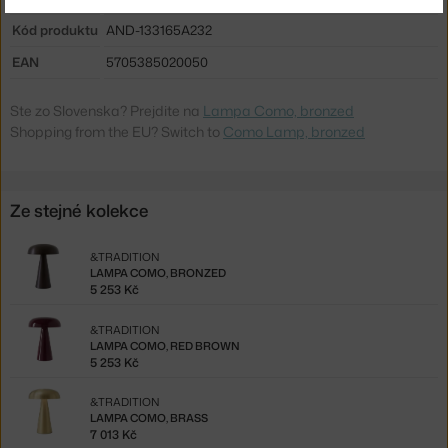
Kód produktu
AND-133165A232
EAN
5705385020050
Ste zo Slovenska? Prejdite na
Lampa Como, bronzed
Shopping from the EU? Switch to
Como Lamp, bronzed
Ze stejné kolekce
&TRADITION
LAMPA COMO, BRONZED
5 253 Kč
&TRADITION
LAMPA COMO, RED BROWN
5 253 Kč
&TRADITION
LAMPA COMO, BRASS
7 013 Kč