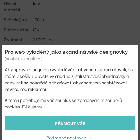
Hlavní
kov
materiál:
Světelný tok:
100 lm
Patice / zdroj:
G4
Životnost:
25000 hod.
Stmívatelné:
ano
Pro web vyladěný jako skandinávské designovky
(souhlas s cookies)
Distribuce
přímé osvětlení
světla:
Aby správně fungovalo vyhledávání, abychom si pamatovali, co
Zdroj
ano, vestavěný
máte v košíku, abyste vy snadno zjistili stav vaší objednávky a
součástí:
nemuseli se pokaždé přihlašovat, abychom vás neobtěžovali
nevhodnou reklamou.
Barevná
2700 K
teplota:
K tomu potřebujeme váš souhlas se zpracováním souborů
cookies. Děkujeme.
Výdrž baterie:
11 h
Max Watt
1 W
PŘIJMOUT VŠE
(LED):
Info k
Doba svícení při plném nabití: 1 baterie: 11 hodin; 2
Podrobné nastavení
produktu:
baterie: 20 hodin.