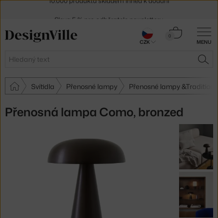
Sleva 5 % pro odběratele
newsletteru
30 dní na vrácení zboží
Košík
0
CZK
MENU
0 Kč
Hledat
HLE
Svítidla
Přenosné lampy
Přenosné lampy &Tradition
Přenosná lampa Como, bronzed