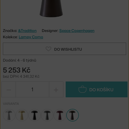
Značka:
&Tradition
Designer:
Space Copenhagen
Kolekce:
Lampy Como
DO WISHLISTU
Dodání: 4 - 6 týdnů
5 253 Kč
bez DPH: 4 341,32 Kč
−
+
DO KOŠÍKU
VARIANTA