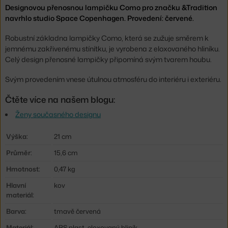
Designovou přenosnou lampičku Como pro značku &Tradition
navrhlo studio Space Copenhagen. Provedení: červené.
Robustní základna lampičky Como, která se zužuje směrem k
jemnému zakřivenému stínítku, je vyrobena z eloxovaného hliníku.
Celý design přenosné lampičky připomíná svým tvarem houbu.
Svým provedením vnese útulnou atmosféru do interiéru i exteriéru.
Čtěte více na našem blogu:
Ženy současného designu
Výška:
21 cm
Průměr:
15,6 cm
Hmotnost:
0,47 kg
Hlavní
kov
materiál:
Barva:
tmavě červená
Materiál:
ABS plast, eloxovaný hliník