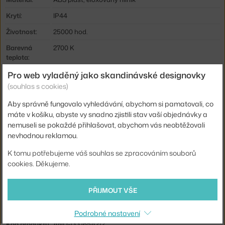
Krytí:
IP44
Životnost:
25000 hod.
Barevná
2700 K
teplota:
Pro web vyladěný jako skandinávské designovky
Zdroj
ano
součástí:
(souhlas s cookies)
Patice / zdroj:
G4
Aby správně fungovalo vyhledávání, abychom si pamatovali, co
máte v košíku, abyste vy snadno zjistili stav vaší objednávky a
Distribuce
nepřímé světlo
nemuseli se pokaždé přihlašovat, abychom vás neobtěžovali
světla:
nevhodnou reklamou.
Stmívatelné:
ano
K tomu potřebujeme váš souhlas se zpracováním souborů
Max Watt
1 W
cookies. Děkujeme.
(LED):
Výdrž baterie:
11 h
PŘIJMOUT VŠE
Info k
Doba svícení při plném nabití: 1 baterie: 11 hodin; 2
produktu:
baterie: 20 hodin.
Podrobné nastavení
Kód produktu
AND-133165A212