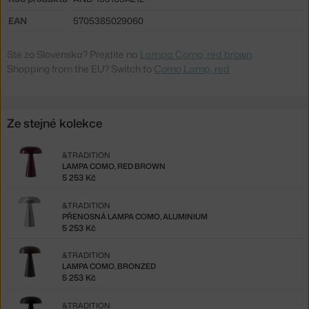
EAN
5705385029060
Ste zo Slovenska? Prejdite na
Lampa Como, red brown
Shopping from the EU? Switch to
Como Lamp, red
Ze stejné kolekce
&TRADITION
LAMPA COMO, RED BROWN
5 253 Kč
&TRADITION
PŘENOSNÁ LAMPA COMO, ALUMINIUM
5 253 Kč
&TRADITION
LAMPA COMO, BRONZED
5 253 Kč
&TRADITION