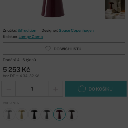
Značka:
&Tradition
Designer:
Space Copenhagen
Kolekce:
Lampy Como
DO WISHLISTU
Dodání: 4 - 6 týdnů
5 253 Kč
bez DPH: 4 341,32 Kč
−
+
DO KOŠÍKU
VARIANTA