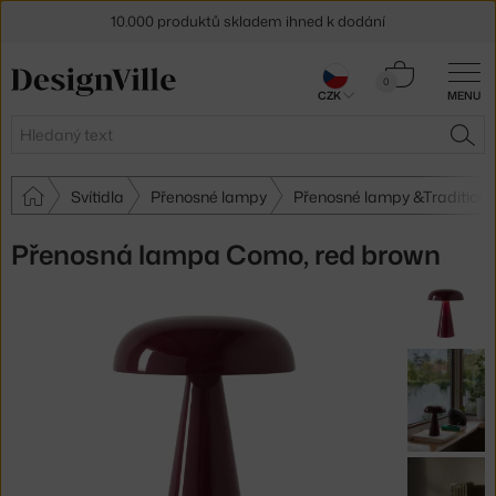
10.000 produktů skladem ihned k dodání
Sleva 5 % pro odběratele
newsletteru
Košík
0
CZK
MENU
0 Kč
30 dní na vrácení zboží
Hledat
HLE
Svítidla
Přenosné lampy
Přenosné lampy &Tradition
Přenosná lampa Como, red brown