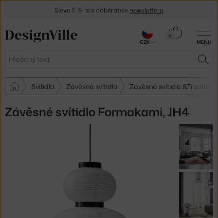
Sleva 5 % pro odběratele
newsletteru
30 dní na vrácení zboží
Košík
0
CZK
MENU
0 Kč
Hledat
HLE
Svítidla
Závěsná svítidla
Závěsná svítidla &Tradition
Závěsné svítidlo Formakami, JH4