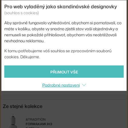
Pro web vyladěný jako skandinávské designovky
Délka kabelu:
4 m
(souhlas s cookies)
Obsahuje stropní krytku:
ano
Aby správně fungovalo vyhledávání, abychom si pamatovali, co
Hlavní materiál:
textil / papír
máte v košíku, abyste vy snadno zjistili stav vaší objednávky a
nemuseli se pokaždé přihlašovat, abychom vás neobtěžovali
Patice / zdroj:
E27
nevhodnou reklamou.
Distribuce světla:
nepřímé světlo
K tomu potřebujeme váš souhlas se zpracováním souborů
Kód produktu
AND-133117A155
cookies. Děkujeme.
EAN
5705385006993
PŘIJMOUT VŠE
Ste zo Slovenska? Prejdite na
Lampa Formakami JH4
Shopping from the EU? Switch to
Formakami JH4
Podrobné nastavení
Ze stejné kolekce
&TRADITION
FORMAKAMI JH3