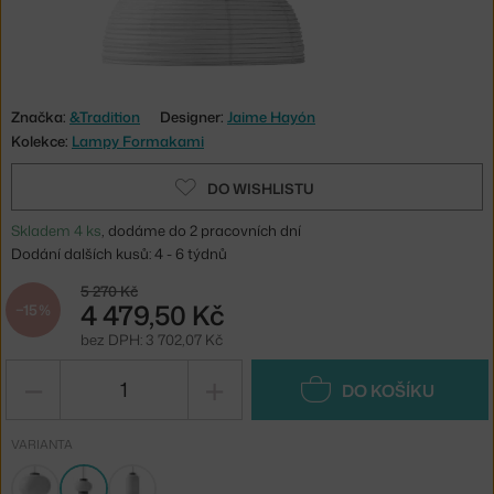
Značka:
&Tradition
Designer:
Jaime Hayón
Kolekce:
Lampy Formakami
DO WISHLISTU
Skladem 4 ks
, dodáme do 2 pracovních dní
Dodání dalších kusů: 4 - 6 týdnů
5 270 Kč
4 479,50 Kč
−15 %
bez DPH: 3 702,07 Kč
−
+
DO KOŠÍKU
VARIANTA