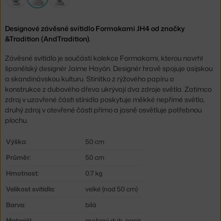
Designové závěsné svítidlo Formakami JH4 od značky
&Tradition (AndTradition).
Závěsné svítidlo je součástí kolekce Formakami, kterou navrhl
španělský designér Jaime Hayón. Designér hravě spojuje asijskou
a skandinávskou kulturu. Stínítko z rýžového papíru a
konstrukce z dubového dřeva ukrývají dva zdroje světla. Zatímco
zdroj v uzavřené části stínidla poskytuje měkké nepřímé světlo,
druhý zdroj v otevřené části přímo a jasně osvětluje potřebnou
plochu.
Výška:
50 cm
Průměr:
50 cm
Hmotnost:
0,7 kg
Velikost svítidla:
velké (nad 50 cm)
Barva:
bílá
Materiál:
mořený dub, papír