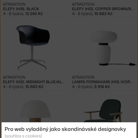
&TRADITION
&TRADITION
ELEFY JH36, BLACK
ELEFY JH32, COPPER BROWN/BLACK
4 - 6 týdnů
,
12 240 Kč
4 - 6 týdnů
,
10 863 Kč
&TRADITION
&TRADITION
ELEFY JH32, MIDNIGHT BLUE/ALUMINIUM
LAMPA FORMAKAMI JH18, IVORY WHITE
4 - 6 týdnů
,
10 863 Kč
4 - 6 týdnů
,
5 916 Kč
Pro web vyladěný jako skandinávské designovky
(souhlas s cookies)