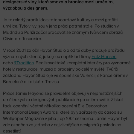
designérské vlny, která smazala hranice mezi uměním,
výzdobou a designem.
Jako mladý pronikl do skateboardové kultury a mezi grafitti
umělce. Tyto vlivy jsou v jeho práci patrné stále. Po studiích v
Madridu a Paříži začal pracovat se známým tvůrvcem obrazů
Olivierem Toscanim.
V roce 2001 založil Hayon Studio a od té doby pracuje pro řadu
významných klientů, jako jsou například ​​firmy
Fritz Hansen
,
nebo
&Tradition
. Realizoval také kompletní interiéry pro významné
hotely, restaurace, muzea a prodejny po celém světě. Tvůrčí
základna Hayon Studio je ve španělské Valencii, s kancelářemi v
Barceloně a italském Trevisu.
Práce Jamie Hayona se pravidelně objevují v nejprestižnějších
uměleckých a designových publikacích po celém světě. Získal
řadu ocenění, včetně několika ocenění Elle Decoration
International Design Awards, které byly zařazeny do časopisu
Wallpaper Magazine v jeho „Top 100“ seznamu. Jamie Hayon byl
zde označen za jednoho z nejvlivnějších designérů posledního
desetiletí.