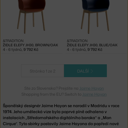
&TRADITION
&TRADITION
ŽIDLE ELEFY JH30, BROWN/OAK
ŽIDLE ELEFY JH30, BLUE/OAK
4 - 6 týdnů
,
9 792 Kč
4 - 6 týdnů
,
9 792 Kč
Stránka 1 ze 2
DALŠÍ
Ste zo Slovenska? Prejdite na
Jaime Hayon
Shopping from the EU? Switch to
Jaime Hayon
Španělský designér Jaime Hayon se narodil v Madridu v roce
1974. Jeho umělecká vize byla poprvé plně odhalena v
instalacích „Středomořského digitálního baroka“ a „Mon
Cirque“. Tyto sbírky postavily Jaime Hayona do popředí nové