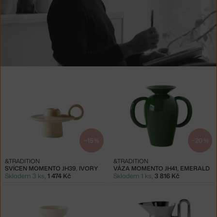
Produkty
od
Jaime
Hayon
−15 %
−20 %
&TRADITION
&TRADITION
SVÍCEN MOMENTO JH39, IVORY
VÁZA MOMENTO JH41, EMERALD
Skladem 3 ks
,
1 474 Kč
Skladem 1 ks
,
3 816 Kč