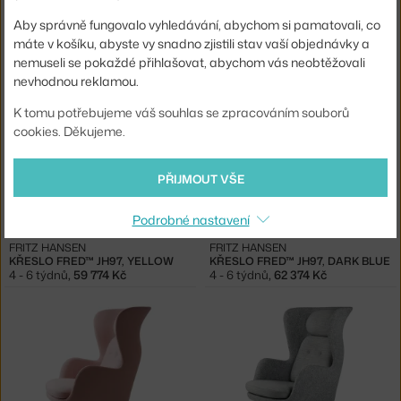
Aby správně fungovalo vyhledávání, abychom si pamatovali, co
&TRADITION
FRITZ HANSEN
máte v košíku, abyste vy snadno zjistili stav vaší objednávky a
STOLNÍ LAMPA SETAGO, NUDE/FOREST
KŘESLO FRED™JH97, DARK GREEN
nemuseli se pokaždé přihlašovat, abychom vás neobtěžovali
4 - 6 týdnů
,
3 494 Kč
4 - 6 týdnů
,
62 374 Kč
nevhodnou reklamou.
K tomu potřebujeme váš souhlas se zpracováním souborů
cookies. Děkujeme.
PŘIJMOUT VŠE
Podrobné nastavení
FRITZ HANSEN
FRITZ HANSEN
KŘESLO FRED™ JH97, YELLOW
KŘESLO FRED™ JH97, DARK BLUE
4 - 6 týdnů
,
59 774 Kč
4 - 6 týdnů
,
62 374 Kč