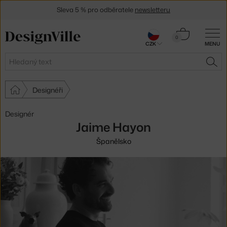
Sleva 5 % pro odběratele
newsletteru
30 dní na vrácení zboží
Košík
0
CZK
MENU
0 Kč
Hledat
HLE
Designéři
Designér
Jaime Hayon
Španělsko