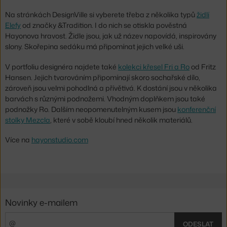
Na stránkách DesignVille si vyberete třeba z několika typů
židlí
Elefy
od značky &Tradition. I do nich se otiskla pověstná
Hayonova hravost. Židle jsou, jak už název napovídá, inspirovány
slony. Skořepina sedáku má připomínat jejich velké uši.
V portfoliu designéra najdete také
kolekci křesel Fri a Ro
od Fritz
Hansen. Jejich tvarováním připomínají skoro sochařské dílo,
zároveň jsou velmi pohodlná a přívětivá. K dostání jsou v několika
barvách s různými podnožemi. Vhodným doplňkem jsou také
podnožky Ro. Dalším neopomenutelným kusem jsou
konferenční
stolky Mezcla
, které v sobě kloubí hned několik materiálů.
Více na
hayonstudio.com
Novinky e-mailem
ODESLAT