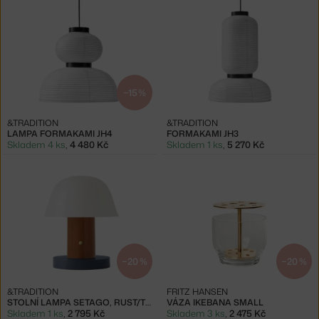
−15 %
&TRADITION
&TRADITION
LAMPA FORMAKAMI JH4
FORMAKAMI JH3
Skladem 4 ks
,
4 480 Kč
Skladem 1 ks
,
5 270 Kč
−20 %
−20 %
&TRADITION
FRITZ HANSEN
STOLNÍ LAMPA SETAGO, RUST/THUNDER
VÁZA IKEBANA SMALL
Skladem 1 ks
,
2 795 Kč
Skladem 3 ks
,
2 475 Kč